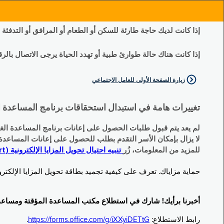
إذا كانت لديك حاجة طارئة للسكن أو الطعام أو المرافق أو التدفئة
إذا كانت هناك حالة طوارئ طبية أو تهدد الحياة يرجى الاتصال بالرقم 11
زيارة الصفحة الأولى للعامل الاجتماعي
تغييرات هامة في استبدال استحقاقات برنامج المساعدة الغذائية التكميلية (SNAP) وبرنامج المس
لم يعد يتم قبول طلبات الحصول على إعانات برنامج المساعدة الغذائية التكميلية
لا يزال بإمكان الأسر التقدم بطلب للحصول على إعانات المساعدة المؤقتة TA (نقداً) البديلة
للمزيد من المعلومات، زُر
تنبيه احتيال تحويل المزايا الإلكترونية (EBT Scam Alert) | مكتب المساعدة المؤقتة ومساعدة ذوي الإعاقة (OTDA)
حماية مزاياك. تعرف على كيفية تجميد بطاقة تحويل المزايا الإلكترونية (Electronic Benefit Transfer, EBT) الخاصة بك عندما لا تكون قيد الاست
أخبرنا برأيك! شارك في استطلاع مكتب المساعدة المؤقتة ومساعدة ذوي الإعاقة (TDA
رابط الاستطلاع:
https://forms.office.com/g/iXXyiDETtG
.