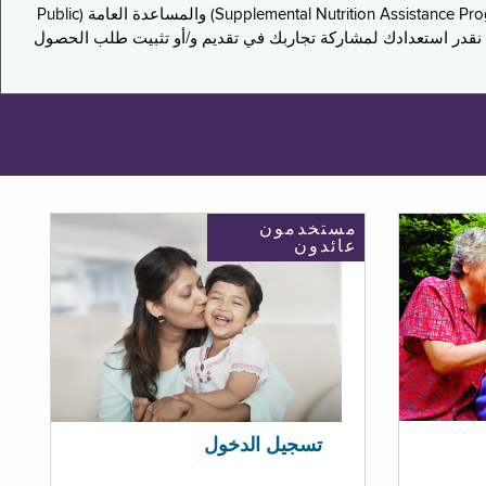
يدعو هذا الاستطلاع سكان نيويورك لمشاركة تجاربهم في التقدم بطلب للحصول على مزايا برنامج المساعدة الغذائية التكميلية (Supplemental Nutrition Assistance Program, SNAP) والمساعدة العامة (Public
ستكون إجاباتك مجهولة الهوية تمامًا، ونحن نقدر استعدادك لمشاركة تجاربك في تقديم و/أو تثبيت طلب الحصول
مستخدمون
عائدون
تسجيل الدخول