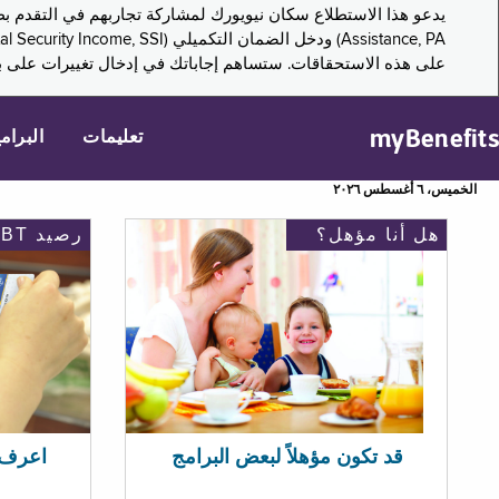
على هذه الاستحقاقات. ستساهم إجاباتك في إدخال تغييرات على بر
myBenefits
تعليمات
البرام
الخميس، ٦ أغسطس ٢٠٢٦
هل أنا مؤهل؟
رصيد EBT
اعرف رصيد 
قد تكون مؤهلاً لبعض البرامج