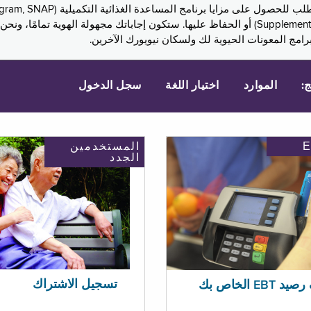
Assistance, PA) ودخل الضمان التكميلي (Supplemental Security Income, SSI) أو الحفاظ عليها. 
امج المعونات الحيوية لك ولسكان نيويورك الآخرين.
ج:
الموارد
اختيار اللغة
سجل الدخول
المستخدمين
الجدد
تسجيل الاشتراك
EBT الخاص بك