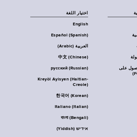
ة
اختيار اللغة
English
ية
Español (Spanish)
العربية (Arabic)
ولة
中文 (Chinese)
حصول على
русский (Russian)
Kreyòl Ayisyen (Haitian-
Creole)
한국어 (Korean)
Italiano (Italian)
বাংলা (Bengali)
אידיש (Yiddish)