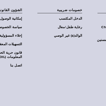
خصومات ضريبية
الشؤون القانوني
الدخل المكتسب
إمكانية الوصول
Chi:
رعاية طفل/معال
سياسة الخصوص
الوالد(ة) غير الوصي
إخلاء المسؤولية
مسنين
التسهيلات المعق
قانون حرية ال
المعلومات (FOIL)
اتصل بنا