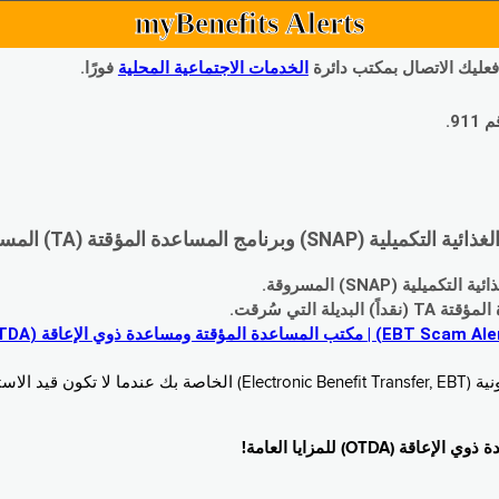
myBenefits Alerts
 فعليك الاتصال بمكتب دائرة
الخدمات الاجتماعية المحلية
فورًا.
9.
اعدة المؤقتة (TA) المسروقة:
 (SNAP) المسروقة.
 التي سُرقت.
خدام. زُر
O) للمزايا العامة!