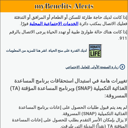
myBenefits Alerts
إذا كانت لديك حاجة طارئة للسكن أو الطعام أو المرافق أو التدفئة
فعليك الاتصال بمكتب دائرة
الخدمات الاجتماعية المحلية
فورًا.
إذا كانت هناك حالة طوارئ طبية أو تهدد الحياة يرجى الاتصال بالرقم
911.
لديك القدرة على منح الحياة. انقر هنا للمزيد من المعلومات
زيارة الصفحة الأولى للعامل الاجتماعي
تغييرات هامة في استبدال استحقاقات برنامج المساعدة
الغذائية التكميلية (SNAP) وبرنامج المساعدة المؤقتة (TA)
المسروقة:
لم يعد يتم قبول طلبات الحصول على إعانات برنامج المساعدة
الغذائية التكميلية (SNAP) المسروقة.
لا يزال بإمكان الأسر التقدم بطلب للحصول على إعانات المساعدة
المؤقتة TA (نقداً) البديلة التي سُرقت.