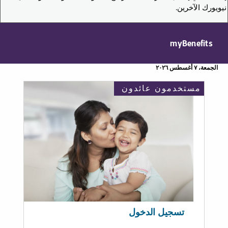
نيويورك الآخرين.
myBenefits
الجمعة، ٧ أغسطس ٢٠٢٦
مستخدمون عائدون
تسجيل الدخول