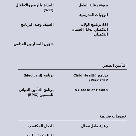
معونة رعاية الطفل
المرآة والرضع والاطفال
(WIC)
الوجبات المدرسية
SSI برنامج الولاية
الصيف وجبة البرنامج
التكميلي لدخل الضمان
التكميلي
شؤون المحاربين القدامى
التأمين الصحي
برنامج (Child Health
برنامج (Medicaid)
Plus: CHP)
NY State of Health
برنامج التأمين الدوائي
للمسنين (EPIC)
خصومات ضريبية
رعاية طفل/معال
الدخل المكتسب