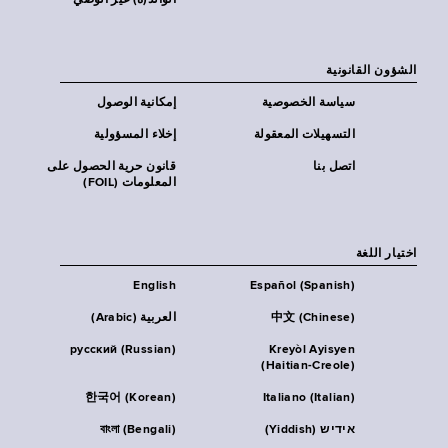
الوالد(ة) غير الوصي
الشؤون القانونية
سياسة الخصوصية
إمكانية الوصول
التسهيلات المعقولة
إخلاء المسؤولية
اتصل بنا
قانون حرية الحصول على
المعلومات (FOIL)
اختيار اللغة
English
Español (Spanish)
中文 (Chinese)
العربية (Arabic)
русский (Russian)
Kreyòl Ayisyen
(Haitian-Creole)
한국어 (Korean)
Italiano (Italian)
אידיש (Yiddish)
বাংলা (Bengali)