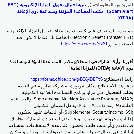
للمزيد من المعلومات، زُر
تنبيه احتيال تحويل المزايا الإلكترونية (EBT
Scam Alert) | مكتب المساعدة المؤقتة ومساعدة ذوي الإعاقة
.
(OTDA)
حماية مزاياك. تعرف على كيفية تجميد بطاقة تحويل المزايا الإلكترونية
(Electronic Benefit Transfer, EBT) الخاصة بك عندما لا تكون قيد
الاستخدام. زُر
https://otda.ny.gov/5261
.
أخبرنا برأيك! شارك في استطلاع مكتب المساعدة المؤقتة ومساعدة
ذوي الإعاقة (OTDA) للمزايا العامة!
رابط الاستطلاع:
https://forms.office.com/g/iXXyiDETtG
.
يدعو هذا الاستطلاع سكان نيويورك لمشاركة تجاربهم في التقدم
بطلب للحصول على مزايا برنامج المساعدة الغذائية التكميلية
(Supplemental Nutrition Assistance Program, SNAP) والمساعدة
العامة (Public Assistance, PA) ودخل الضمان التكميلي
(Supplemental Security Income, SSI) أو الحفاظ عليها. ستكون
إجاباتك مجهولة الهوية تمامًا، ونحن نقدر استعدادك لمشاركة تجاربك
في تقديم و/أو تثبيت طلب الحصول على هذه الاستحقاقات. ستساهم
إجاباتك في إدخال تغييرات على برامج المعونات الحيوية لك ولسكان