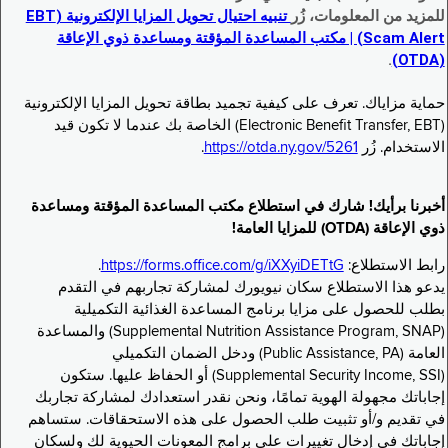
للمزيد من المعلومات، زُر
تنبيه احتيال تحويل المزايا الإلكترونية (EBT
Scam Alert) | مكتب المساعدة المؤقتة ومساعدة ذوي الإعاقة
.
(OTDA)
حماية مزاياك. تعرف على كيفية تجميد بطاقة تحويل المزايا الإلكترونية
(Electronic Benefit Transfer, EBT) الخاصة بك عندما لا تكون قيد
الاستخدام. زُر
https://otda.ny.gov/5261
.
أخبرنا برأيك! شارك في استطلاع مكتب المساعدة المؤقتة ومساعدة
ذوي الإعاقة (OTDA) للمزايا العامة!
رابط الاستطلاع:
https://forms.office.com/g/iXXyiDETtG
.
يدعو هذا الاستطلاع سكان نيويورك لمشاركة تجاربهم في التقدم
بطلب للحصول على مزايا برنامج المساعدة الغذائية التكميلية
(Supplemental Nutrition Assistance Program, SNAP) والمساعدة
العامة (Public Assistance, PA) ودخل الضمان التكميلي
(Supplemental Security Income, SSI) أو الحفاظ عليها. ستكون
إجاباتك مجهولة الهوية تمامًا، ونحن نقدر استعدادك لمشاركة تجاربك
في تقديم و/أو تثبيت طلب الحصول على هذه الاستحقاقات. ستساهم
إجاباتك في إدخال تغييرات على برامج المعونات الحيوية لك ولسكان