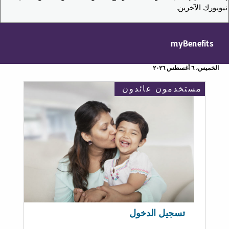
نيويورك الآخرين.
myBenefits
الخميس، ٦ أغسطس ٢٠٢٦
مستخدمون عائدون
تسجيل الدخول