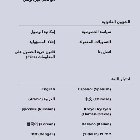
الوالد(ة) غير الوصي
الشؤون القانونية
سياسة الخصوصية
إمكانية الوصول
التسهيلات المعقولة
إخلاء المسؤولية
اتصل بنا
قانون حرية الحصول على
المعلومات (FOIL)
اختيار اللغة
English
Español (Spanish)
中文 (Chinese)
العربية (Arabic)
русский (Russian)
Kreyòl Ayisyen
(Haitian-Creole)
한국어 (Korean)
Italiano (Italian)
אידיש (Yiddish)
বাংলা (Bengali)