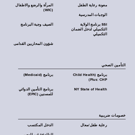
معونة رعاية الطفل
المرآة والرضع والاطفال
(WIC)
الوجبات المدرسية
SSI برنامج الولاية
الصيف وجبة البرنامج
التكميلي لدخل الضمان
التكميلي
شؤون المحاربين القدامى
التأمين الصحي
برنامج (Child Health
برنامج (Medicaid)
Plus: CHP)
NY State of Health
برنامج التأمين الدوائي
للمسنين (EPIC)
خصومات ضريبية
رعاية طفل/معال
الدخل المكتسب