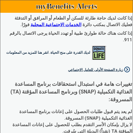
myBenefits Alerts
إذا كانت لديك حاجة طارئة للسكن أو الطعام أو المرافق أو التدفئة
فعليك الاتصال بمكتب دائرة
الخدمات الاجتماعية المحلية
فورًا.
إذا كانت هناك حالة طوارئ طبية أو تهدد الحياة يرجى الاتصال بالرقم
911.
لديك القدرة على منح الحياة. انقر هنا للمزيد من المعلومات
زيارة الصفحة الأولى للعامل الاجتماعي
تغييرات هامة في استبدال استحقاقات برنامج المساعدة
الغذائية التكميلية (SNAP) وبرنامج المساعدة المؤقتة (TA)
المسروقة:
لم يعد يتم قبول طلبات الحصول على إعانات برنامج المساعدة
الغذائية التكميلية (SNAP) المسروقة.
لا يزال بإمكان الأسر التقدم بطلب للحصول على إعانات المساعدة
المؤقتة TA (نقداً) البديلة التي سُرقت.