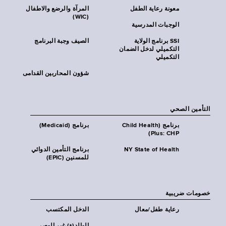
معونة رعاية الطفل
المرآة والرضع والاطفال
(WIC)
الوجبات المدرسية
SSI برنامج الولاية
الصيف وجبة البرنامج
التكميلي لدخل الضمان
التكميلي
شؤون المحاربين القدامى
التأمين الصحي
برنامج (Child Health
برنامج (Medicaid)
Plus: CHP)
NY State of Health
برنامج التأمين الدوائي
للمسنين (EPIC)
خصومات ضريبية
رعاية طفل/معال
الدخل المكتسب