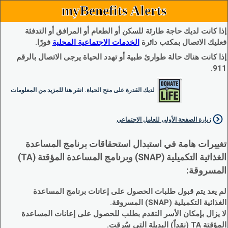
myBenefits Alerts
إذا كانت لديك حاجة طارئة للسكن أو الطعام أو المرافق أو التدفئة
فعليك الاتصال بمكتب دائرة
الخدمات الاجتماعية المحلية
فورًا.
إذا كانت هناك حالة طوارئ طبية أو تهدد الحياة يرجى الاتصال بالرقم
911.
لديك القدرة على منح الحياة. انقر هنا للمزيد من المعلومات
زيارة الصفحة الأولى للعامل الاجتماعي
تغييرات هامة في استبدال استحقاقات برنامج المساعدة
الغذائية التكميلية (SNAP) وبرنامج المساعدة المؤقتة (TA)
المسروقة:
لم يعد يتم قبول طلبات الحصول على إعانات برنامج المساعدة
الغذائية التكميلية (SNAP) المسروقة.
لا يزال بإمكان الأسر التقدم بطلب للحصول على إعانات المساعدة
المؤقتة TA (نقداً) البديلة التي سُرقت.