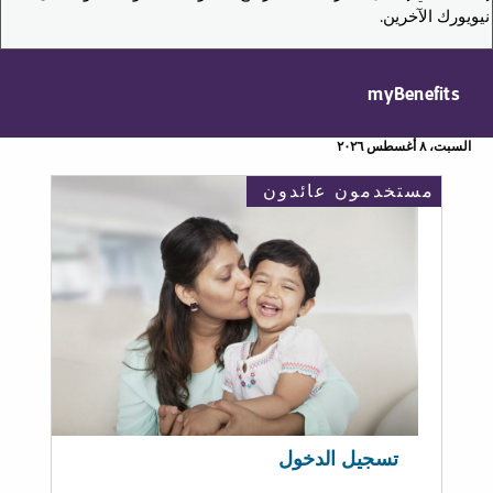
نيويورك الآخرين.
myBenefits
السبت، ٨ أغسطس ٢٠٢٦
مستخدمون عائدون
تسجيل الدخول