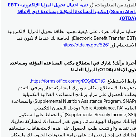
للمزيد من المعلومات، زُر
تنبيه احتيال تحويل المزايا الإلكترونية (EBT
Scam Alert) | مكتب المساعدة المؤقتة ومساعدة ذوي الإعاقة
.
(OTDA)
حماية مزاياك. تعرف على كيفية تجميد بطاقة تحويل المزايا الإلكترونية
(Electronic Benefit Transfer, EBT) الخاصة بك عندما لا تكون قيد
الاستخدام. زُر
https://otda.ny.gov/5261
.
أخبرنا برأيك! شارك في استطلاع مكتب المساعدة المؤقتة ومساعدة
ذوي الإعاقة (OTDA) للمزايا العامة!
رابط الاستطلاع:
https://forms.office.com/g/iXXyiDETtG
.
يدعو هذا الاستطلاع سكان نيويورك لمشاركة تجاربهم في التقدم
بطلب للحصول على مزايا برنامج المساعدة الغذائية التكميلية
(Supplemental Nutrition Assistance Program, SNAP) والمساعدة
العامة (Public Assistance, PA) ودخل الضمان التكميلي
(Supplemental Security Income, SSI) أو الحفاظ عليها. ستكون
إجاباتك مجهولة الهوية تمامًا، ونحن نقدر استعدادك لمشاركة تجاربك
في تقديم و/أو تثبيت طلب الحصول على هذه الاستحقاقات. ستساهم
إجاباتك في إدخال تغييرات على برامج المعونات الحيوية لك ولسكان