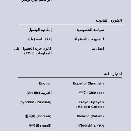
الوالد(ة) غير الوصي
الشؤون القانونية
سياسة الخصوصية
إمكانية الوصول
التسهيلات المعقولة
إخلاء المسؤولية
اتصل بنا
قانون حرية الحصول على
المعلومات (FOIL)
اختيار اللغة
English
Español (Spanish)
中文 (Chinese)
العربية (Arabic)
русский (Russian)
Kreyòl Ayisyen
(Haitian-Creole)
한국어 (Korean)
Italiano (Italian)
אידיש (Yiddish)
বাংলা (Bengali)