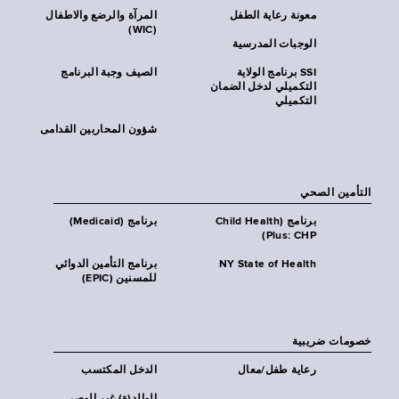
معونة رعاية الطفل
المرآة والرضع والاطفال
(WIC)
الوجبات المدرسية
SSI برنامج الولاية
الصيف وجبة البرنامج
التكميلي لدخل الضمان
التكميلي
شؤون المحاربين القدامى
التأمين الصحي
برنامج (Child Health
برنامج (Medicaid)
Plus: CHP)
NY State of Health
برنامج التأمين الدوائي
للمسنين (EPIC)
خصومات ضريبية
رعاية طفل/معال
الدخل المكتسب