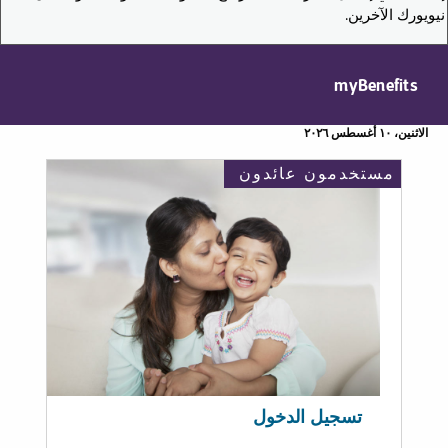
نيويورك الآخرين.
myBenefits
الاثنين، ١٠ أغسطس ٢٠٢٦
مستخدمون عائدون
تسجيل الدخول