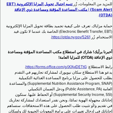
للمزيد من المعلومات، زُر
تنبيه احتيال تحويل المزايا الإلكترونية (EBT
Scam Alert) | مكتب المساعدة المؤقتة ومساعدة ذوي الإعاقة
.
(OTDA)
حماية مزاياك. تعرف على كيفية تجميد بطاقة تحويل المزايا الإلكترونية
(Electronic Benefit Transfer, EBT) الخاصة بك عندما لا تكون قيد
الاستخدام. زُر
https://otda.ny.gov/5261
.
أخبرنا برأيك! شارك في استطلاع مكتب المساعدة المؤقتة ومساعدة
ذوي الإعاقة (OTDA) للمزايا العامة!
رابط الاستطلاع:
https://forms.office.com/g/iXXyiDETtG
.
يدعو هذا الاستطلاع سكان نيويورك لمشاركة تجاربهم في التقدم
بطلب للحصول على مزايا برنامج المساعدة الغذائية التكميلية
(Supplemental Nutrition Assistance Program, SNAP) والمساعدة
العامة (Public Assistance, PA) ودخل الضمان التكميلي
(Supplemental Security Income, SSI) أو الحفاظ عليها. ستكون
إجاباتك مجهولة الهوية تمامًا، ونحن نقدر استعدادك لمشاركة تجاربك
في تقديم و/أو تثبيت طلب الحصول على هذه الاستحقاقات. ستساهم
إجاباتك في إدخال تغييرات على برامج المعونات الحيوية لك ولسكان