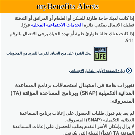
myBenefits Alerts
إذا كانت لديك حاجة طارئة للسكن أو الطعام أو المرافق أو التدفئة
فعليك الاتصال بمكتب دائرة
الخدمات الاجتماعية المحلية
فورًا.
إذا كانت هناك حالة طوارئ طبية أو تهدد الحياة يرجى الاتصال بالرقم
911.
لديك القدرة على منح الحياة. انقر هنا للمزيد من المعلومات
زيارة الصفحة الأولى للعامل الاجتماعي
تغييرات هامة في استبدال استحقاقات برنامج المساعدة
الغذائية التكميلية (SNAP) وبرنامج المساعدة المؤقتة (TA)
المسروقة:
لم يعد يتم قبول طلبات الحصول على إعانات برنامج المساعدة
الغذائية التكميلية (SNAP) المسروقة.
لا يزال بإمكان الأسر التقدم بطلب للحصول على إعانات المساعدة
المؤقتة TA (نقداً) البديلة التي سُرقت.