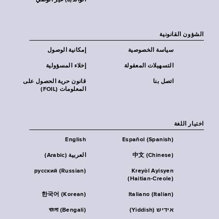
الوالد(ة) غير الوصي
الشؤون القانونية
سياسة الخصوصية
إمكانية الوصول
التسهيلات المعقولة
إخلاء المسؤولية
اتصل بنا
قانون حرية الحصول على
المعلومات (FOIL)
اختيار اللغة
English
Español (Spanish)
中文 (Chinese)
العربية (Arabic)
русский (Russian)
Kreyòl Ayisyen
(Haitian-Creole)
한국어 (Korean)
Italiano (Italian)
אידיש (Yiddish)
বাংলা (Bengali)