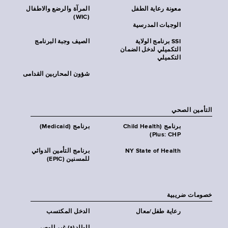
معونة رعاية الطفل
المرآة والرضع والاطفال
(WIC)
الوجبات المدرسية
SSI برنامج الولاية
الصيف وجبة البرنامج
التكميلي لدخل الضمان
التكميلي
شؤون المحاربين القدامى
التأمين الصحي
برنامج (Child Health
برنامج (Medicaid)
Plus: CHP)
NY State of Health
برنامج التأمين الدوائي
للمسنين (EPIC)
خصومات ضريبية
رعاية طفل/معال
الدخل المكتسب