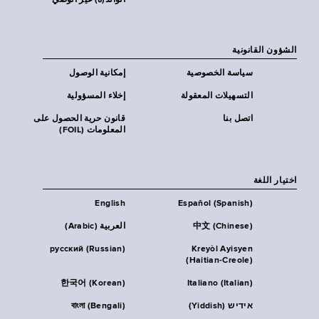
الوالد(ة) غير الوصي
الشؤون القانونية
سياسة الخصوصية
إمكانية الوصول
التسهيلات المعقولة
إخلاء المسؤولية
اتصل بنا
قانون حرية الحصول على
المعلومات (FOIL)
اختيار اللغة
English
Español (Spanish)
中文 (Chinese)
العربية (Arabic)
русский (Russian)
Kreyòl Ayisyen
(Haitian-Creole)
한국어 (Korean)
Italiano (Italian)
אידיש (Yiddish)
বাংলা (Bengali)