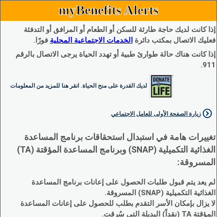
myBenefits Alerts
إذا كانت لديك حاجة طارئة للسكن أو الطعام أو المرافق أو التدفئة
فعليك الاتصال بمكتب دائرة
الخدمات الاجتماعية المحلية
فورًا.
إذا كانت هناك حالة طوارئ طبية أو تهدد الحياة يرجى الاتصال بالرقم
911.
لديك القدرة على منح الحياة. انقر هنا للمزيد من المعلومات
زيارة الصفحة الأولى للعامل الاجتماعي
تغييرات هامة في استبدال استحقاقات برنامج المساعدة
الغذائية التكميلية (SNAP) وبرنامج المساعدة المؤقتة (TA)
المسروقة:
لم يعد يتم قبول طلبات الحصول على إعانات برنامج المساعدة
الغذائية التكميلية (SNAP) المسروقة.
لا يزال بإمكان الأسر التقدم بطلب للحصول على إعانات المساعدة
المؤقتة TA (نقداً) البديلة التي سُرقت.