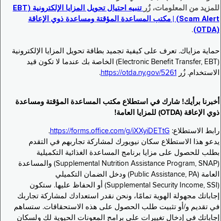
للمزيد من المعلومات، زُر
تنبيه احتيال تحويل المزايا الإلكترونية (EBT
Scam Alert) | مكتب المساعدة المؤقتة ومساعدة ذوي الإعاقة
.
(OTDA)
حماية مزاياك. تعرف على كيفية تجميد بطاقة تحويل المزايا الإلكترونية
(Electronic Benefit Transfer, EBT) الخاصة بك عندما لا تكون قيد
الاستخدام. زُر
https://otda.ny.gov/5261
.
أخبرنا برأيك! شارك في استطلاع مكتب المساعدة المؤقتة ومساعدة
ذوي الإعاقة (OTDA) للمزايا العامة!
رابط الاستطلاع:
https://forms.office.com/g/iXXyiDETtG
.
يدعو هذا الاستطلاع سكان نيويورك لمشاركة تجاربهم في التقدم
بطلب للحصول على مزايا برنامج المساعدة الغذائية التكميلية
(Supplemental Nutrition Assistance Program, SNAP) والمساعدة
العامة (Public Assistance, PA) ودخل الضمان التكميلي
(Supplemental Security Income, SSI) أو الحفاظ عليها. ستكون
إجاباتك مجهولة الهوية تمامًا، ونحن نقدر استعدادك لمشاركة تجاربك
في تقديم و/أو تثبيت طلب الحصول على هذه الاستحقاقات. ستساهم
إجاباتك في إدخال تغييرات على برامج المعونات الحيوية لك ولسكان