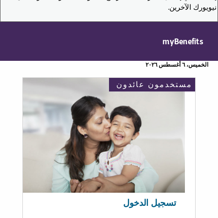
نيويورك الآخرين.
myBenefits
الخميس، ٦ أغسطس ٢٠٢٦
مستخدمون عائدون
تسجيل الدخول