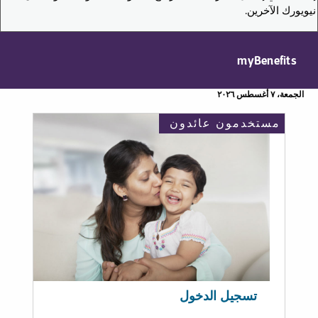
نيويورك الآخرين.
myBenefits
الجمعة، ٧ أغسطس ٢٠٢٦
مستخدمون عائدون
تسجيل الدخول