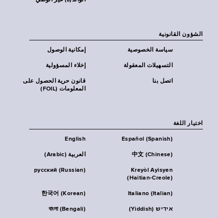
الوالد(ة) غير الوصي
الشؤون القانونية
سياسة الخصوصية
إمكانية الوصول
التسهيلات المعقولة
إخلاء المسؤولية
اتصل بنا
قانون حرية الحصول على
المعلومات (FOIL)
اختيار اللغة
English
Español (Spanish)
中文 (Chinese)
العربية (Arabic)
русский (Russian)
Kreyòl Ayisyen
(Haitian-Creole)
한국어 (Korean)
Italiano (Italian)
אידיש (Yiddish)
বাংলা (Bengali)