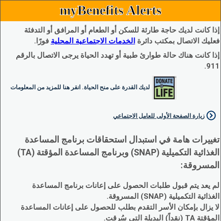
myBenefits Alerts
إذا كانت لديك حاجة طارئة للسكن أو الطعام أو المرافق أو التدفئة
فعليك الاتصال بمكتب دائرة
الخدمات الاجتماعية المحلية
فورًا.
إذا كانت هناك حالة طوارئ طبية أو تهدد الحياة يرجى الاتصال بالرقم
911.
لديك القدرة على منح الحياة. انقر هنا للمزيد من المعلومات
زيارة الصفحة الأولى للعامل الاجتماعي
تغييرات هامة في استبدال استحقاقات برنامج المساعدة
الغذائية التكميلية (SNAP) وبرنامج المساعدة المؤقتة (TA)
المسروقة:
لم يعد يتم قبول طلبات الحصول على إعانات برنامج المساعدة
الغذائية التكميلية (SNAP) المسروقة.
لا يزال بإمكان الأسر التقدم بطلب للحصول على إعانات المساعدة
المؤقتة TA (نقداً) البديلة التي سُرقت.