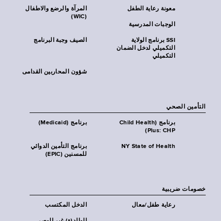
معونة رعاية الطفل
المرآة والرضع والاطفال
(WIC)
الوجبات المدرسية
SSI برنامج الولاية
الصيف وجبة البرنامج
التكميلي لدخل الضمان
التكميلي
شؤون المحاربين القدامى
التأمين الصحي
برنامج (Child Health
برنامج (Medicaid)
Plus: CHP)
NY State of Health
برنامج التأمين الدوائي
للمسنين (EPIC)
خصومات ضريبية
رعاية طفل/معال
الدخل المكتسب