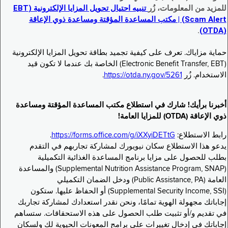
للمزيد من المعلومات، زُر
تنبيه احتيال تحويل المزايا الإلكترونية (EBT
Scam Alert) | مكتب المساعدة المؤقتة ومساعدة ذوي الإعاقة
.
(OTDA)
حماية مزاياك. تعرف على كيفية تجميد بطاقة تحويل المزايا الإلكترونية
(Electronic Benefit Transfer, EBT) الخاصة بك عندما لا تكون قيد
الاستخدام. زُر
https://otda.ny.gov/5261
.
أخبرنا برأيك! شارك في استطلاع مكتب المساعدة المؤقتة ومساعدة
ذوي الإعاقة (OTDA) للمزايا العامة!
رابط الاستطلاع:
https://forms.office.com/g/iXXyiDETtG
.
يدعو هذا الاستطلاع سكان نيويورك لمشاركة تجاربهم في التقدم
بطلب للحصول على مزايا برنامج المساعدة الغذائية التكميلية
(Supplemental Nutrition Assistance Program, SNAP) والمساعدة
العامة (Public Assistance, PA) ودخل الضمان التكميلي
(Supplemental Security Income, SSI) أو الحفاظ عليها. ستكون
إجاباتك مجهولة الهوية تمامًا، ونحن نقدر استعدادك لمشاركة تجاربك
في تقديم و/أو تثبيت طلب الحصول على هذه الاستحقاقات. ستساهم
إجاباتك في إدخال تغييرات على برامج المعونات الحيوية لك ولسكان