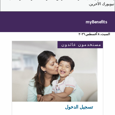
نيويورك الآخرين.
myBenefits
السبت، ٨ أغسطس ٢٠٢٦
مستخدمون عائدون
تسجيل الدخول