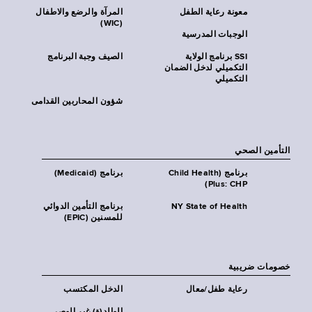
معونة رعاية الطفل
المرآة والرضع والاطفال
(WIC)
الوجبات المدرسية
SSI برنامج الولاية
الصيف وجبة البرنامج
التكميلي لدخل الضمان
التكميلي
شؤون المحاربين القدامى
التأمين الصحي
برنامج (Child Health
برنامج (Medicaid)
Plus: CHP)
NY State of Health
برنامج التأمين الدوائي
للمسنين (EPIC)
خصومات ضريبية
رعاية طفل/معال
الدخل المكتسب