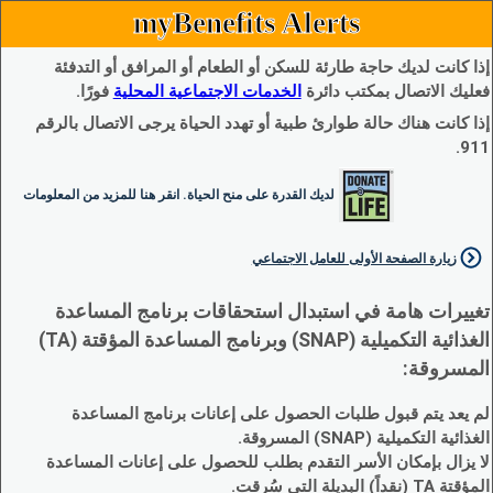
myBenefits Alerts
إذا كانت لديك حاجة طارئة للسكن أو الطعام أو المرافق أو التدفئة
فعليك الاتصال بمكتب دائرة
الخدمات الاجتماعية المحلية
فورًا.
إذا كانت هناك حالة طوارئ طبية أو تهدد الحياة يرجى الاتصال بالرقم
911.
لديك القدرة على منح الحياة. انقر هنا للمزيد من المعلومات
زيارة الصفحة الأولى للعامل الاجتماعي
تغييرات هامة في استبدال استحقاقات برنامج المساعدة
الغذائية التكميلية (SNAP) وبرنامج المساعدة المؤقتة (TA)
المسروقة:
لم يعد يتم قبول طلبات الحصول على إعانات برنامج المساعدة
الغذائية التكميلية (SNAP) المسروقة.
لا يزال بإمكان الأسر التقدم بطلب للحصول على إعانات المساعدة
المؤقتة TA (نقداً) البديلة التي سُرقت.