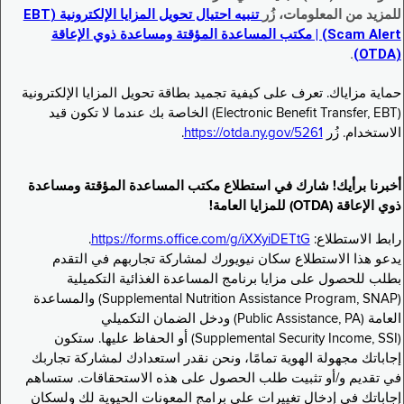
للمزيد من المعلومات، زُر
تنبيه احتيال تحويل المزايا الإلكترونية (EBT
Scam Alert) | مكتب المساعدة المؤقتة ومساعدة ذوي الإعاقة
.
(OTDA)
حماية مزاياك. تعرف على كيفية تجميد بطاقة تحويل المزايا الإلكترونية
(Electronic Benefit Transfer, EBT) الخاصة بك عندما لا تكون قيد
الاستخدام. زُر
https://otda.ny.gov/5261
.
أخبرنا برأيك! شارك في استطلاع مكتب المساعدة المؤقتة ومساعدة
ذوي الإعاقة (OTDA) للمزايا العامة!
رابط الاستطلاع:
https://forms.office.com/g/iXXyiDETtG
.
يدعو هذا الاستطلاع سكان نيويورك لمشاركة تجاربهم في التقدم
بطلب للحصول على مزايا برنامج المساعدة الغذائية التكميلية
(Supplemental Nutrition Assistance Program, SNAP) والمساعدة
العامة (Public Assistance, PA) ودخل الضمان التكميلي
(Supplemental Security Income, SSI) أو الحفاظ عليها. ستكون
إجاباتك مجهولة الهوية تمامًا، ونحن نقدر استعدادك لمشاركة تجاربك
في تقديم و/أو تثبيت طلب الحصول على هذه الاستحقاقات. ستساهم
إجاباتك في إدخال تغييرات على برامج المعونات الحيوية لك ولسكان