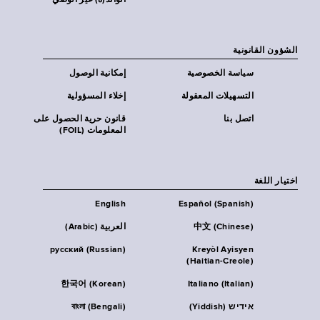
الوالد(ة) غير الوصي
الشؤون القانونية
سياسة الخصوصية
إمكانية الوصول
التسهيلات المعقولة
إخلاء المسؤولية
اتصل بنا
قانون حرية الحصول على
المعلومات (FOIL)
اختيار اللغة
English
Español (Spanish)
中文 (Chinese)
العربية (Arabic)
русский (Russian)
Kreyòl Ayisyen
(Haitian-Creole)
한국어 (Korean)
Italiano (Italian)
אידיש (Yiddish)
বাংলা (Bengali)