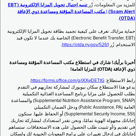
للمزيد من المعلومات، زُر
تنبيه احتيال تحويل المزايا الإلكترونية (EBT
Scam Alert) | مكتب المساعدة المؤقتة ومساعدة ذوي الإعاقة
.
(OTDA)
حماية مزاياك. تعرف على كيفية تجميد بطاقة تحويل المزايا الإلكترونية
(Electronic Benefit Transfer, EBT) الخاصة بك عندما لا تكون قيد
الاستخدام. زُر
https://otda.ny.gov/5261
.
أخبرنا برأيك! شارك في استطلاع مكتب المساعدة المؤقتة ومساعدة
ذوي الإعاقة (OTDA) للمزايا العامة!
رابط الاستطلاع:
https://forms.office.com/g/iXXyiDETtG
.
يدعو هذا الاستطلاع سكان نيويورك لمشاركة تجاربهم في التقدم
بطلب للحصول على مزايا برنامج المساعدة الغذائية التكميلية
(Supplemental Nutrition Assistance Program, SNAP) والمساعدة
العامة (Public Assistance, PA) ودخل الضمان التكميلي
(Supplemental Security Income, SSI) أو الحفاظ عليها. ستكون
إجاباتك مجهولة الهوية تمامًا، ونحن نقدر استعدادك لمشاركة تجاربك
في تقديم و/أو تثبيت طلب الحصول على هذه الاستحقاقات. ستساهم
إجاباتك في إدخال تغييرات على برامج المعونات الحيوية لك ولسكان