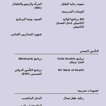
معونة رعاية الطفل
المرآة والرضع والاطفال
(WIC)
الوجبات المدرسية
SSI برنامج الولاية
الصيف وجبة البرنامج
التكميلي لدخل الضمان
التكميلي
شؤون المحاربين القدامى
التأمين الصحي
برنامج (Child Health
برنامج (Medicaid)
Plus: CHP)
NY State of Health
برنامج التأمين الدوائي
للمسنين (EPIC)
خصومات ضريبية
رعاية طفل/معال
الدخل المكتسب