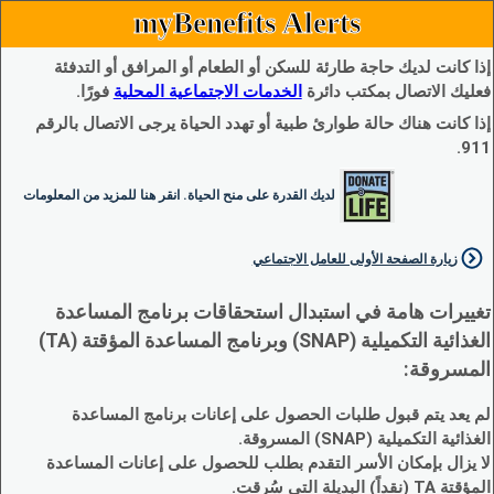
myBenefits Alerts
إذا كانت لديك حاجة طارئة للسكن أو الطعام أو المرافق أو التدفئة
فعليك الاتصال بمكتب دائرة
الخدمات الاجتماعية المحلية
فورًا.
إذا كانت هناك حالة طوارئ طبية أو تهدد الحياة يرجى الاتصال بالرقم
911.
لديك القدرة على منح الحياة. انقر هنا للمزيد من المعلومات
زيارة الصفحة الأولى للعامل الاجتماعي
تغييرات هامة في استبدال استحقاقات برنامج المساعدة
الغذائية التكميلية (SNAP) وبرنامج المساعدة المؤقتة (TA)
المسروقة:
لم يعد يتم قبول طلبات الحصول على إعانات برنامج المساعدة
الغذائية التكميلية (SNAP) المسروقة.
لا يزال بإمكان الأسر التقدم بطلب للحصول على إعانات المساعدة
المؤقتة TA (نقداً) البديلة التي سُرقت.