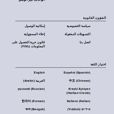
الوالد(ة) غير الوصي
الشؤون القانونية
سياسة الخصوصية
إمكانية الوصول
التسهيلات المعقولة
إخلاء المسؤولية
اتصل بنا
قانون حرية الحصول على
المعلومات (FOIL)
اختيار اللغة
English
Español (Spanish)
中文 (Chinese)
العربية (Arabic)
русский (Russian)
Kreyòl Ayisyen
(Haitian-Creole)
한국어 (Korean)
Italiano (Italian)
אידיש (Yiddish)
বাংলা (Bengali)