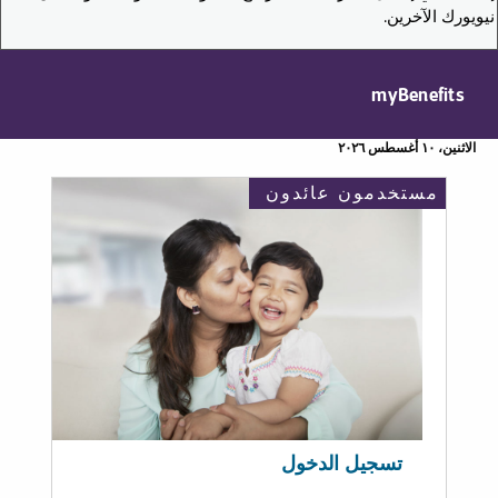
نيويورك الآخرين.
myBenefits
الاثنين، ١٠ أغسطس ٢٠٢٦
مستخدمون عائدون
تسجيل الدخول