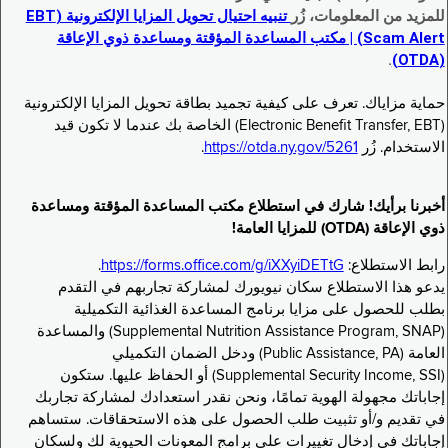
للمزيد من المعلومات، زُر
تنبيه احتيال تحويل المزايا الإلكترونية (EBT
Scam Alert) | مكتب المساعدة المؤقتة ومساعدة ذوي الإعاقة
.
(OTDA)
حماية مزاياك. تعرف على كيفية تجميد بطاقة تحويل المزايا الإلكترونية
(Electronic Benefit Transfer, EBT) الخاصة بك عندما لا تكون قيد
الاستخدام. زُر
https://otda.ny.gov/5261
.
أخبرنا برأيك! شارك في استطلاع مكتب المساعدة المؤقتة ومساعدة
ذوي الإعاقة (OTDA) للمزايا العامة!
رابط الاستطلاع:
https://forms.office.com/g/iXXyiDETtG
.
يدعو هذا الاستطلاع سكان نيويورك لمشاركة تجاربهم في التقدم
بطلب للحصول على مزايا برنامج المساعدة الغذائية التكميلية
(Supplemental Nutrition Assistance Program, SNAP) والمساعدة
العامة (Public Assistance, PA) ودخل الضمان التكميلي
(Supplemental Security Income, SSI) أو الحفاظ عليها. ستكون
إجاباتك مجهولة الهوية تمامًا، ونحن نقدر استعدادك لمشاركة تجاربك
في تقديم و/أو تثبيت طلب الحصول على هذه الاستحقاقات. ستساهم
إجاباتك في إدخال تغييرات على برامج المعونات الحيوية لك ولسكان