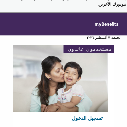
نيويورك الآخرين.
myBenefits
الجمعة، ٧ أغسطس ٢٠٢٦
مستخدمون عائدون
تسجيل الدخول