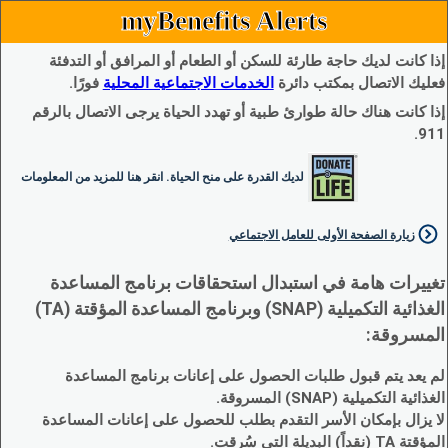
myBenefits Alerts
إذا كانت لديك حاجة طارئة للسكن أو الطعام أو المرافق أو التدفئة
فعليك الاتصال بمكتب دائرة
الخدمات الاجتماعية المحلية
فورًا.
إذا كانت هناك حالة طوارئ طبية أو تهدد الحياة يرجى الاتصال بالرقم
911.
لديك القدرة على منح الحياة. انقر هنا للمزيد من المعلومات
زيارة الصفحة الأولى للعامل الاجتماعي
تغييرات هامة في استبدال استحقاقات برنامج المساعدة
الغذائية التكميلية (SNAP) وبرنامج المساعدة المؤقتة (TA)
المسروقة:
لم يعد يتم قبول طلبات الحصول على إعانات برنامج المساعدة
الغذائية التكميلية (SNAP) المسروقة.
لا يزال بإمكان الأسر التقدم بطلب للحصول على إعانات المساعدة
المؤقتة TA (نقداً) البديلة التي سُرقت.