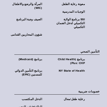
معونة رعاية الطفل
المرآة والرضع والاطفال
(WIC)
الوجبات المدرسية
SSI برنامج الولاية
الصيف وجبة البرنامج
التكميلي لدخل الضمان
التكميلي
شؤون المحاربين القدامى
التأمين الصحي
برنامج (Child Health
برنامج (Medicaid)
Plus: CHP)
NY State of Health
برنامج التأمين الدوائي
للمسنين (EPIC)
خصومات ضريبية
رعاية طفل/معال
الدخل المكتسب