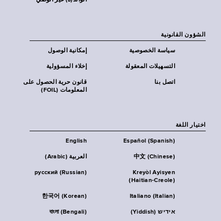
الوالد(ة) غير الوصي
الشؤون القانونية
سياسة الخصوصية
إمكانية الوصول
التسهيلات المعقولة
إخلاء المسؤولية
اتصل بنا
قانون حرية الحصول على
المعلومات (FOIL)
اختيار اللغة
English
Español (Spanish)
中文 (Chinese)
العربية (Arabic)
русский (Russian)
Kreyòl Ayisyen
(Haitian-Creole)
한국어 (Korean)
Italiano (Italian)
אידיש (Yiddish)
বাংলা (Bengali)