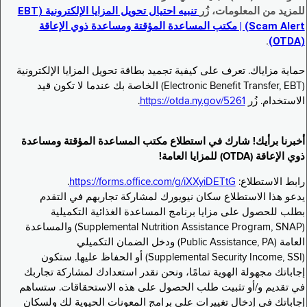
للمزيد من المعلومات، زُر
تنبيه احتيال تحويل المزايا الإلكترونية (EBT
Scam Alert) | مكتب المساعدة المؤقتة ومساعدة ذوي الإعاقة
.
(OTDA)
حماية مزاياك. تعرف على كيفية تجميد بطاقة تحويل المزايا الإلكترونية
(Electronic Benefit Transfer, EBT) الخاصة بك عندما لا تكون قيد
الاستخدام. زُر
https://otda.ny.gov/5261
.
أخبرنا برأيك! شارك في استطلاع مكتب المساعدة المؤقتة ومساعدة
ذوي الإعاقة (OTDA) للمزايا العامة!
رابط الاستطلاع:
https://forms.office.com/g/iXXyiDETtG
.
يدعو هذا الاستطلاع سكان نيويورك لمشاركة تجاربهم في التقدم
بطلب للحصول على مزايا برنامج المساعدة الغذائية التكميلية
(Supplemental Nutrition Assistance Program, SNAP) والمساعدة
العامة (Public Assistance, PA) ودخل الضمان التكميلي
(Supplemental Security Income, SSI) أو الحفاظ عليها. ستكون
إجاباتك مجهولة الهوية تمامًا، ونحن نقدر استعدادك لمشاركة تجاربك
في تقديم و/أو تثبيت طلب الحصول على هذه الاستحقاقات. ستساهم
إجاباتك في إدخال تغييرات على برامج المعونات الحيوية لك ولسكان