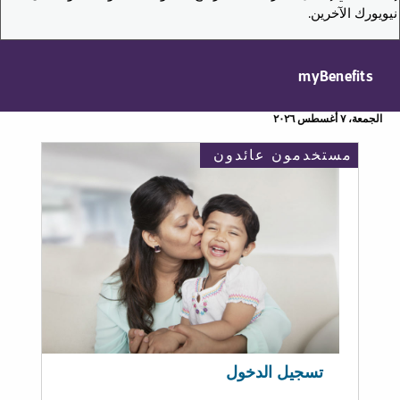
نيويورك الآخرين.
myBenefits
الجمعة، ٧ أغسطس ٢٠٢٦
مستخدمون عائدون
تسجيل الدخول