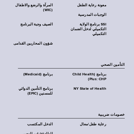
معونة رعاية الطفل
المرآة والرضع والاطفال
(WIC)
الوجبات المدرسية
SSI برنامج الولاية
الصيف وجبة البرنامج
التكميلي لدخل الضمان
التكميلي
شؤون المحاربين القدامى
التأمين الصحي
برنامج (Child Health
برنامج (Medicaid)
Plus: CHP)
NY State of Health
برنامج التأمين الدوائي
للمسنين (EPIC)
خصومات ضريبية
رعاية طفل/معال
الدخل المكتسب