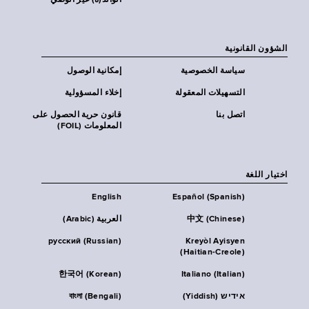
الوالد(ة) غير الوصي
الشؤون القانونية
سياسة الخصوصية
إمكانية الوصول
التسهيلات المعقولة
إخلاء المسؤولية
اتصل بنا
قانون حرية الحصول على
المعلومات (FOIL)
اختيار اللغة
English
Español (Spanish)
中文 (Chinese)
العربية (Arabic)
русский (Russian)
Kreyòl Ayisyen
(Haitian-Creole)
한국어 (Korean)
Italiano (Italian)
אידיש (Yiddish)
বাংলা (Bengali)