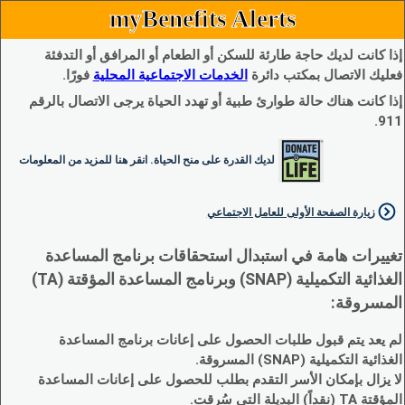
myBenefits Alerts
إذا كانت لديك حاجة طارئة للسكن أو الطعام أو المرافق أو التدفئة
فعليك الاتصال بمكتب دائرة
الخدمات الاجتماعية المحلية
فورًا.
إذا كانت هناك حالة طوارئ طبية أو تهدد الحياة يرجى الاتصال بالرقم
911.
لديك القدرة على منح الحياة. انقر هنا للمزيد من المعلومات
زيارة الصفحة الأولى للعامل الاجتماعي
تغييرات هامة في استبدال استحقاقات برنامج المساعدة
الغذائية التكميلية (SNAP) وبرنامج المساعدة المؤقتة (TA)
المسروقة:
لم يعد يتم قبول طلبات الحصول على إعانات برنامج المساعدة
الغذائية التكميلية (SNAP) المسروقة.
لا يزال بإمكان الأسر التقدم بطلب للحصول على إعانات المساعدة
المؤقتة TA (نقداً) البديلة التي سُرقت.