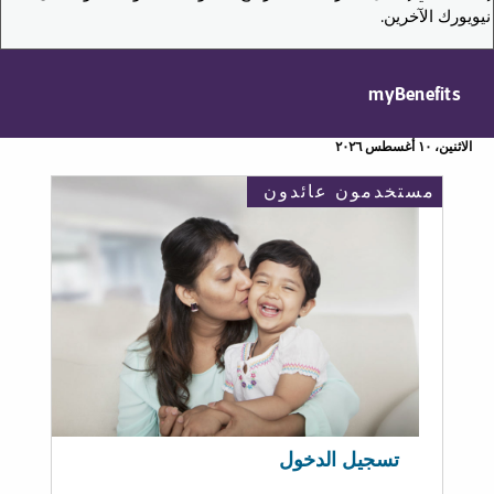
نيويورك الآخرين.
myBenefits
الاثنين، ١٠ أغسطس ٢٠٢٦
مستخدمون عائدون
تسجيل الدخول