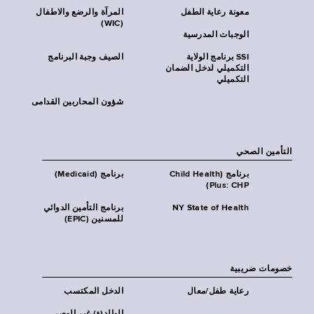
معونة رعاية الطفل
المرآة والرضع والاطفال
(WIC)
الوجبات المدرسية
SSI برنامج الولاية
الصيف وجبة البرنامج
التكميلي لدخل الضمان
التكميلي
شؤون المحاربين القدامى
التأمين الصحي
برنامج (Child Health
برنامج (Medicaid)
Plus: CHP)
NY State of Health
برنامج التأمين الدوائي
للمسنين (EPIC)
خصومات ضريبية
رعاية طفل/معال
الدخل المكتسب