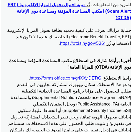
للمزيد من المعلومات، زُر
تنبيه احتيال تحويل المزايا الإلكترونية (EBT
Scam Alert) | مكتب المساعدة المؤقتة ومساعدة ذوي الإعاقة
.
(OTDA)
حماية مزاياك. تعرف على كيفية تجميد بطاقة تحويل المزايا الإلكترونية
(Electronic Benefit Transfer, EBT) الخاصة بك عندما لا تكون قيد
الاستخدام. زُر
https://otda.ny.gov/5261
.
أخبرنا برأيك! شارك في استطلاع مكتب المساعدة المؤقتة ومساعدة
ذوي الإعاقة (OTDA) للمزايا العامة!
رابط الاستطلاع:
https://forms.office.com/g/iXXyiDETtG
.
يدعو هذا الاستطلاع سكان نيويورك لمشاركة تجاربهم في التقدم
بطلب للحصول على مزايا برنامج المساعدة الغذائية التكميلية
(Supplemental Nutrition Assistance Program, SNAP) والمساعدة
العامة (Public Assistance, PA) ودخل الضمان التكميلي
(Supplemental Security Income, SSI) أو الحفاظ عليها. ستكون
إجاباتك مجهولة الهوية تمامًا، ونحن نقدر استعدادك لمشاركة تجاربك
في تقديم و/أو تثبيت طلب الحصول على هذه الاستحقاقات. ستساهم
إجاباتك في إدخال تغييرات على برامج المعونات الحيوية لك ولسكان