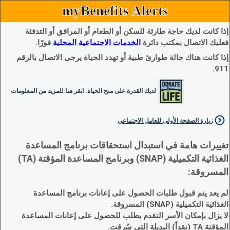
myBenefits Alerts
إذا كانت لديك حاجة طارئة للسكن أو الطعام أو المرافق أو التدفئة
فعليك الاتصال بمكتب دائرة
الخدمات الاجتماعية المحلية
فورًا.
إذا كانت هناك حالة طوارئ طبية أو تهدد الحياة يرجى الاتصال بالرقم
911.
لديك القدرة على منح الحياة. انقر هنا للمزيد من المعلومات
زيارة الصفحة الأولى للعامل الاجتماعي
تغييرات هامة في استبدال استحقاقات برنامج المساعدة
الغذائية التكميلية (SNAP) وبرنامج المساعدة المؤقتة (TA)
المسروقة:
لم يعد يتم قبول طلبات الحصول على إعانات برنامج المساعدة
الغذائية التكميلية (SNAP) المسروقة.
لا يزال بإمكان الأسر التقدم بطلب للحصول على إعانات المساعدة
المؤقتة TA (نقداً) البديلة التي سُرقت.