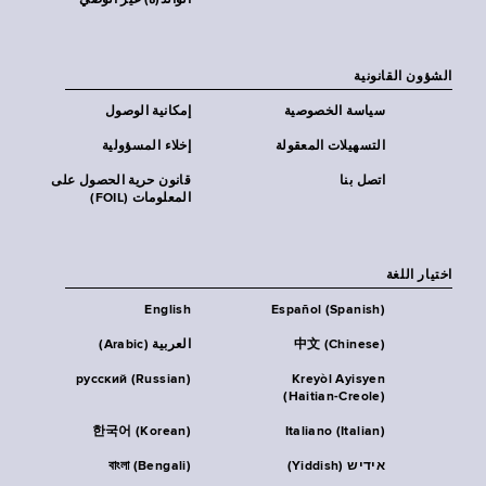
الوالد(ة) غير الوصي
الشؤون القانونية
سياسة الخصوصية
إمكانية الوصول
التسهيلات المعقولة
إخلاء المسؤولية
اتصل بنا
قانون حرية الحصول على
المعلومات (FOIL)
اختيار اللغة
English
Español (Spanish)
中文 (Chinese)
العربية (Arabic)
русский (Russian)
Kreyòl Ayisyen
(Haitian-Creole)
한국어 (Korean)
Italiano (Italian)
אידיש (Yiddish)
বাংলা (Bengali)