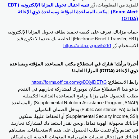
للمزيد من المعلومات، زُر
تنبيه احتيال تحويل المزايا الإلكترونية (EBT
Scam Alert) | مكتب المساعدة المؤقتة ومساعدة ذوي الإعاقة
.
(OTDA)
حماية مزاياك. تعرف على كيفية تجميد بطاقة تحويل المزايا الإلكترونية
(Electronic Benefit Transfer, EBT) الخاصة بك عندما لا تكون قيد
الاستخدام. زُر
https://otda.ny.gov/5261
.
أخبرنا برأيك! شارك في استطلاع مكتب المساعدة المؤقتة ومساعدة
ذوي الإعاقة (OTDA) للمزايا العامة!
رابط الاستطلاع:
https://forms.office.com/g/iXXyiDETtG
.
يدعو هذا الاستطلاع سكان نيويورك لمشاركة تجاربهم في التقدم
بطلب للحصول على مزايا برنامج المساعدة الغذائية التكميلية
(Supplemental Nutrition Assistance Program, SNAP) والمساعدة
العامة (Public Assistance, PA) ودخل الضمان التكميلي
(Supplemental Security Income, SSI) أو الحفاظ عليها. ستكون
إجاباتك مجهولة الهوية تمامًا، ونحن نقدر استعدادك لمشاركة تجاربك
في تقديم و/أو تثبيت طلب الحصول على هذه الاستحقاقات. ستساهم
إجاباتك في إدخال تغييرات على برامج المعونات الحيوية لك ولسكان