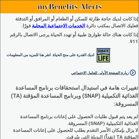
myBenefits Alerts
إذا كانت لديك حاجة طارئة للسكن أو الطعام أو المرافق أو التدفئة
فعليك الاتصال بمكتب دائرة
الخدمات الاجتماعية المحلية
فورًا.
إذا كانت هناك حالة طوارئ طبية أو تهدد الحياة يرجى الاتصال بالرقم
911.
لديك القدرة على منح الحياة. انقر هنا للمزيد من المعلومات
زيارة الصفحة الأولى للعامل الاجتماعي
تغييرات هامة في استبدال استحقاقات برنامج المساعدة
الغذائية التكميلية (SNAP) وبرنامج المساعدة المؤقتة (TA)
المسروقة:
لم يعد يتم قبول طلبات الحصول على إعانات برنامج المساعدة
الغذائية التكميلية (SNAP) المسروقة.
لا يزال بإمكان الأسر التقدم بطلب للحصول على إعانات المساعدة
المؤقتة TA (نقداً) البديلة التي سُرقت.