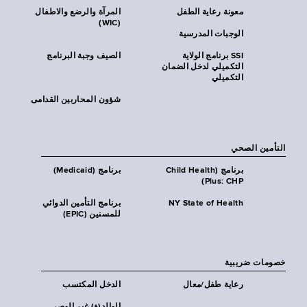
معونة رعاية الطفل
المرآة والرضع والاطفال
(WIC)
الوجبات المدرسية
SSI برنامج الولاية
الصيف وجبة البرنامج
التكميلي لدخل الضمان
التكميلي
شؤون المحاربين القدامى
التأمين الصحي
برنامج (Child Health
برنامج (Medicaid)
Plus: CHP)
NY State of Health
برنامج التأمين الدوائي
للمسنين (EPIC)
خصومات ضريبية
رعاية طفل/معال
الدخل المكتسب