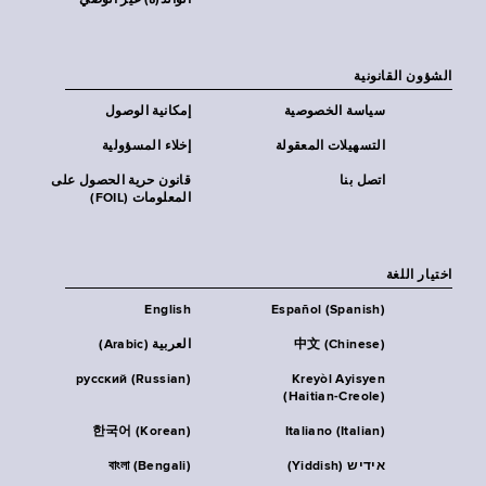
الوالد(ة) غير الوصي
الشؤون القانونية
سياسة الخصوصية
إمكانية الوصول
التسهيلات المعقولة
إخلاء المسؤولية
اتصل بنا
قانون حرية الحصول على
المعلومات (FOIL)
اختيار اللغة
English
Español (Spanish)
中文 (Chinese)
العربية (Arabic)
русский (Russian)
Kreyòl Ayisyen
(Haitian-Creole)
한국어 (Korean)
Italiano (Italian)
אידיש (Yiddish)
বাংলা (Bengali)