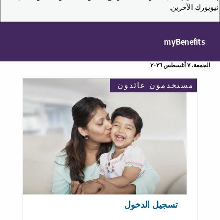
نيويورك الآخرين.
myBenefits
الجمعة، ٧ أغسطس ٢٠٢٦
مستخدمون عائدون
تسجيل الدخول