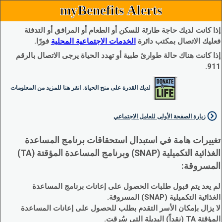
myBenefits Alerts
إذا كانت لديك حاجة طارئة للسكن أو الطعام أو المرافق أو التدفئة
فعليك الاتصال بمكتب دائرة
الخدمات الاجتماعية المحلية
فورًا.
إذا كانت هناك حالة طوارئ طبية أو تهدد الحياة يرجى الاتصال بالرقم
911.
لديك القدرة على منح الحياة. انقر هنا للمزيد من المعلومات
زيارة الصفحة الأولى للعامل الاجتماعي
تغييرات هامة في استبدال استحقاقات برنامج المساعدة
الغذائية التكميلية (SNAP) وبرنامج المساعدة المؤقتة (TA)
المسروقة:
لم يعد يتم قبول طلبات الحصول على إعانات برنامج المساعدة
الغذائية التكميلية (SNAP) المسروقة.
لا يزال بإمكان الأسر التقدم بطلب للحصول على إعانات المساعدة
المؤقتة TA (نقداً) البديلة التي سُرقت.