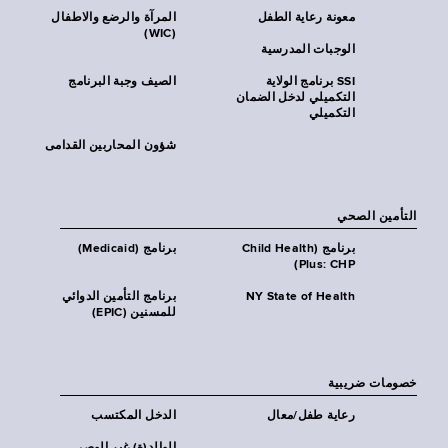
معونة رعاية الطفل
المرآة والرضع والاطفال
(WIC)
الوجبات المدرسية
SSI برنامج الولاية
الصيف وجبة البرنامج
التكميلي لدخل الضمان
التكميلي
شؤون المحاربين القدامى
التأمين الصحي
برنامج (Child Health
برنامج (Medicaid)
Plus: CHP)
NY State of Health
برنامج التأمين الدوائي
للمسنين (EPIC)
خصومات ضريبية
رعاية طفل/معال
الدخل المكتسب