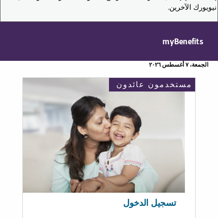
نيويورك الآخرين.
myBenefits
الجمعة، ٧ أغسطس ٢٠٢٦
مستخدمون عائدون
تسجيل الدخول