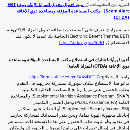
للمزيد من المعلومات، زُر
تنبيه احتيال تحويل المزايا الإلكترونية (EBT
Scam Alert) | مكتب المساعدة المؤقتة ومساعدة ذوي الإعاقة
.
(OTDA)
حماية مزاياك. تعرف على كيفية تجميد بطاقة تحويل المزايا الإلكترونية
(Electronic Benefit Transfer, EBT) الخاصة بك عندما لا تكون قيد
الاستخدام. زُر
https://otda.ny.gov/5261
.
أخبرنا برأيك! شارك في استطلاع مكتب المساعدة المؤقتة ومساعدة
ذوي الإعاقة (OTDA) للمزايا العامة!
رابط الاستطلاع:
https://forms.office.com/g/iXXyiDETtG
.
يدعو هذا الاستطلاع سكان نيويورك لمشاركة تجاربهم في التقدم
بطلب للحصول على مزايا برنامج المساعدة الغذائية التكميلية
(Supplemental Nutrition Assistance Program, SNAP) والمساعدة
العامة (Public Assistance, PA) ودخل الضمان التكميلي
(Supplemental Security Income, SSI) أو الحفاظ عليها. ستكون
إجاباتك مجهولة الهوية تمامًا، ونحن نقدر استعدادك لمشاركة تجاربك
في تقديم و/أو تثبيت طلب الحصول على هذه الاستحقاقات. ستساهم
إجاباتك في إدخال تغييرات على برامج المعونات الحيوية لك ولسكان