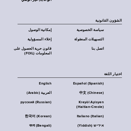
الوالد(ة) غير الوصي
الشؤون القانونية
سياسة الخصوصية
إمكانية الوصول
التسهيلات المعقولة
إخلاء المسؤولية
اتصل بنا
قانون حرية الحصول على
المعلومات (FOIL)
اختيار اللغة
English
Español (Spanish)
中文 (Chinese)
العربية (Arabic)
русский (Russian)
Kreyòl Ayisyen
(Haitian-Creole)
한국어 (Korean)
Italiano (Italian)
אידיש (Yiddish)
বাংলা (Bengali)