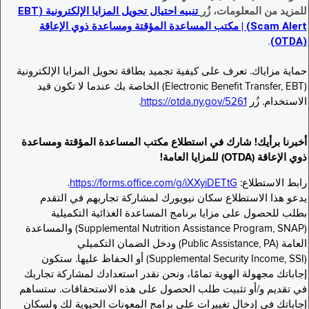
للمزيد من المعلومات، زُر
تنبيه احتيال تحويل المزايا الإلكترونية (EBT
Scam Alert) | مكتب المساعدة المؤقتة ومساعدة ذوي الإعاقة
.
(OTDA)
حماية مزاياك. تعرف على كيفية تجميد بطاقة تحويل المزايا الإلكترونية
(Electronic Benefit Transfer, EBT) الخاصة بك عندما لا تكون قيد
الاستخدام. زُر
https://otda.ny.gov/5261
.
أخبرنا برأيك! شارك في استطلاع مكتب المساعدة المؤقتة ومساعدة
ذوي الإعاقة (OTDA) للمزايا العامة!
رابط الاستطلاع:
https://forms.office.com/g/iXXyiDETtG
.
يدعو هذا الاستطلاع سكان نيويورك لمشاركة تجاربهم في التقدم
بطلب للحصول على مزايا برنامج المساعدة الغذائية التكميلية
(Supplemental Nutrition Assistance Program, SNAP) والمساعدة
العامة (Public Assistance, PA) ودخل الضمان التكميلي
(Supplemental Security Income, SSI) أو الحفاظ عليها. ستكون
إجاباتك مجهولة الهوية تمامًا، ونحن نقدر استعدادك لمشاركة تجاربك
في تقديم و/أو تثبيت طلب الحصول على هذه الاستحقاقات. ستساهم
إجاباتك في إدخال تغييرات على برامج المعونات الحيوية لك ولسكان