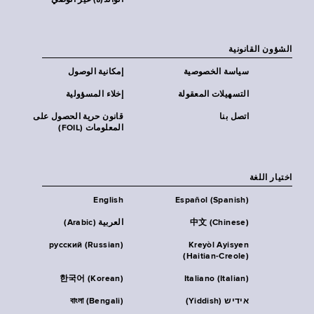
الوالد(ة) غير الوصي
الشؤون القانونية
سياسة الخصوصية
إمكانية الوصول
التسهيلات المعقولة
إخلاء المسؤولية
اتصل بنا
قانون حرية الحصول على
المعلومات (FOIL)
اختيار اللغة
English
Español (Spanish)
中文 (Chinese)
العربية (Arabic)
русский (Russian)
Kreyòl Ayisyen
(Haitian-Creole)
한국어 (Korean)
Italiano (Italian)
אידיש (Yiddish)
বাংলা (Bengali)