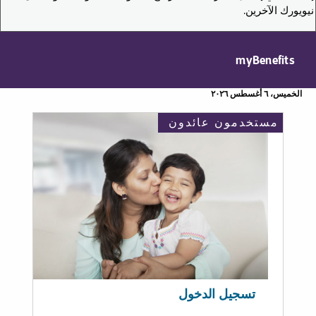
نيويورك الآخرين.
myBenefits
الخميس، ٦ أغسطس ٢٠٢٦
مستخدمون عائدون
تسجيل الدخول