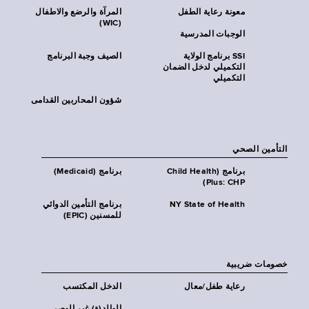
معونة رعاية الطفل
المرآة والرضع والاطفال
(WIC)
الوجبات المدرسية
SSI برنامج الولاية
الصيف وجبة البرنامج
التكميلي لدخل الضمان
التكميلي
شؤون المحاربين القدامى
التأمين الصحي
برنامج (Child Health
برنامج (Medicaid)
Plus: CHP)
NY State of Health
برنامج التأمين الدوائي
للمسنين (EPIC)
خصومات ضريبية
رعاية طفل/معال
الدخل المكتسب