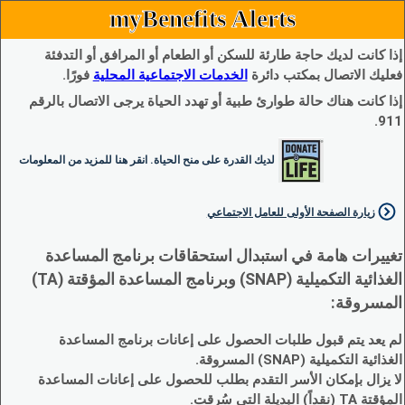
myBenefits Alerts
إذا كانت لديك حاجة طارئة للسكن أو الطعام أو المرافق أو التدفئة
فعليك الاتصال بمكتب دائرة
الخدمات الاجتماعية المحلية
فورًا.
إذا كانت هناك حالة طوارئ طبية أو تهدد الحياة يرجى الاتصال بالرقم
911.
لديك القدرة على منح الحياة. انقر هنا للمزيد من المعلومات
زيارة الصفحة الأولى للعامل الاجتماعي
تغييرات هامة في استبدال استحقاقات برنامج المساعدة
الغذائية التكميلية (SNAP) وبرنامج المساعدة المؤقتة (TA)
المسروقة:
لم يعد يتم قبول طلبات الحصول على إعانات برنامج المساعدة
الغذائية التكميلية (SNAP) المسروقة.
لا يزال بإمكان الأسر التقدم بطلب للحصول على إعانات المساعدة
المؤقتة TA (نقداً) البديلة التي سُرقت.