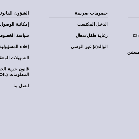
خصومات ضريبية
الشؤون القانوني
الدخل المكتسب
إمكانية الوصول
Chi:
رعاية طفل/معال
سياسة الخصوص
الوالد(ة) غير الوصي
إخلاء المسؤولية
مسنين
التسهيلات المعق
قانون حرية ال
المعلومات (FOIL)
اتصل بنا