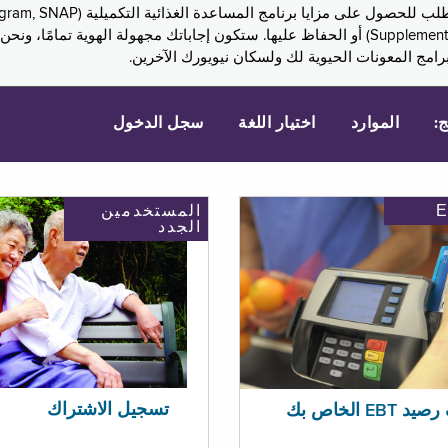
Assistance, PA) ودخل الضمان التكميلي (Supplemental Security Income, SSI) أو الحفاظ عليها. 
امج المعونات الحيوية لك ولسكان نيويورك الآخرين.
ج:
الموارد
اختيار اللغة
سجل الدخول
المستخدمين
الجدد
تسجيل الاشتراك
EBT الخاص بك