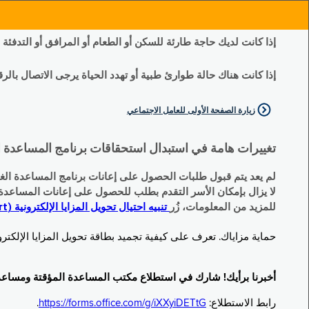
إذا كانت لديك حاجة طارئة للسكن أو الطعام أو المرافق أو التدفئة
إذا كانت هناك حالة طوارئ طبية أو تهدد الحياة يرجى الاتصال بالرقم 11
زيارة الصفحة الأولى للعامل الاجتماعي
تغييرات هامة في استبدال استحقاقات برنامج المساعدة الغذائية التكميلية (SNAP) وبرنامج المس
لم يعد يتم قبول طلبات الحصول على إعانات برنامج المساعدة الغذائية التكميلية
لا يزال بإمكان الأسر التقدم بطلب للحصول على إعانات المساعدة المؤقتة TA (نقداً) البديلة
للمزيد من المعلومات، زُر
تنبيه احتيال تحويل المزايا الإلكترونية (EBT Scam Alert) | مكتب المساعدة المؤقتة ومساعدة ذوي الإعاقة (OTDA)
حماية مزاياك. تعرف على كيفية تجميد بطاقة تحويل المزايا الإلكترونية (Electronic Benefit Transfer, EBT) الخاصة بك عندما لا تكون قيد الاست
أخبرنا برأيك! شارك في استطلاع مكتب المساعدة المؤقتة ومساعدة ذوي الإعاقة (TDA
رابط الاستطلاع:
https://forms.office.com/g/iXXyiDETtG
.