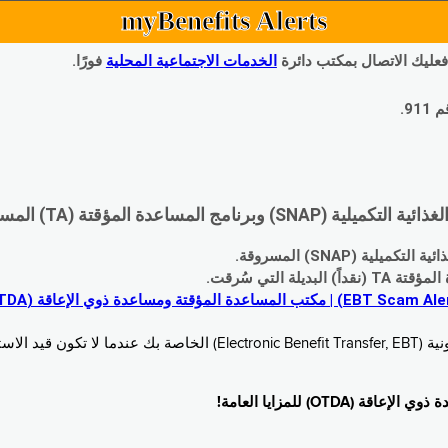
myBenefits Alerts
 فعليك الاتصال بمكتب دائرة
الخدمات الاجتماعية المحلية
فورًا.
9.
اعدة المؤقتة (TA) المسروقة:
 (SNAP) المسروقة.
 التي سُرقت.
خدام. زُر
O) للمزايا العامة!