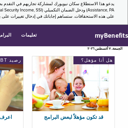
على هذه الاستحقاقات. ستساهم إجاباتك في إدخال تغييرات على بر
myBenefits
تعليمات
البرام
الجمعة، ٧ أغسطس ٢٠٢٦
هل أنا مؤهل؟
رصيد EBT
اعرف رصيد 
قد تكون مؤهلاً لبعض البرامج