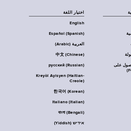
ة
اختيار اللغة
English
ية
Español (Spanish)
العربية (Arabic)
ولة
中文 (Chinese)
حصول على
русский (Russian)
Kreyòl Ayisyen (Haitian-
Creole)
한국어 (Korean)
Italiano (Italian)
বাংলা (Bengali)
אידיש (Yiddish)