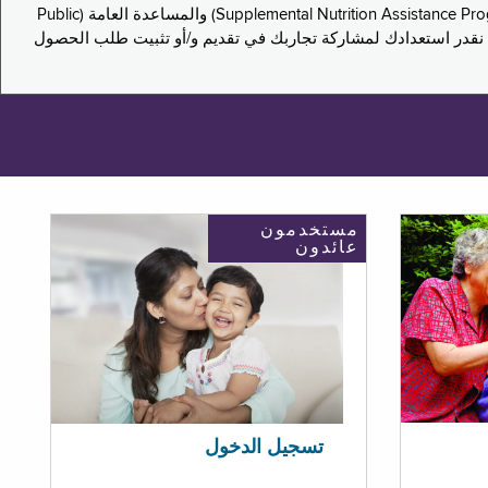
يدعو هذا الاستطلاع سكان نيويورك لمشاركة تجاربهم في التقدم بطلب للحصول على مزايا برنامج المساعدة الغذائية التكميلية (Supplemental Nutrition Assistance Program, SNAP) والمساعدة العامة (Public
ستكون إجاباتك مجهولة الهوية تمامًا، ونحن نقدر استعدادك لمشاركة تجاربك في تقديم و/أو تثبيت طلب الحصول
مستخدمون
عائدون
تسجيل الدخول