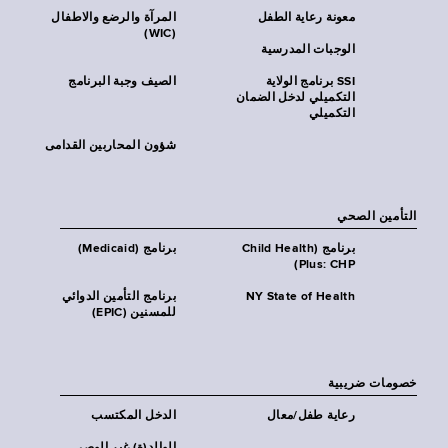
معونة رعاية الطفل
المرآة والرضع والاطفال
(WIC)
الوجبات المدرسية
SSI برنامج الولاية
الصيف وجبة البرنامج
التكميلي لدخل الضمان
التكميلي
شؤون المحاربين القدامى
التأمين الصحي
برنامج (Child Health
برنامج (Medicaid)
Plus: CHP)
NY State of Health
برنامج التأمين الدوائي
للمسنين (EPIC)
خصومات ضريبية
رعاية طفل/معال
الدخل المكتسب