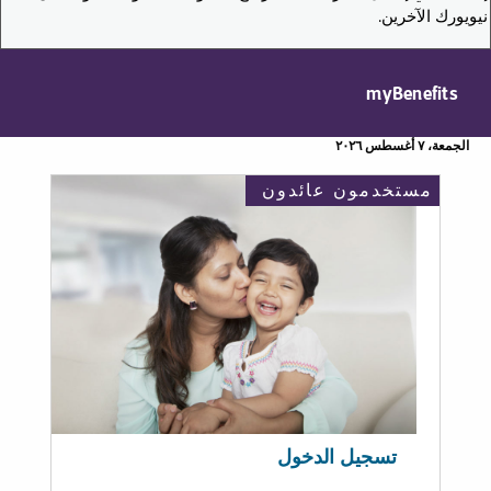
نيويورك الآخرين.
myBenefits
الجمعة، ٧ أغسطس ٢٠٢٦
مستخدمون عائدون
تسجيل الدخول