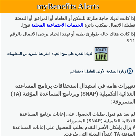
myBenefits Alerts
إذا كانت لديك حاجة طارئة للسكن أو الطعام أو المرافق أو التدفئة
فعليك الاتصال بمكتب دائرة
الخدمات الاجتماعية المحلية
فورًا.
إذا كانت هناك حالة طوارئ طبية أو تهدد الحياة يرجى الاتصال بالرقم
911.
لديك القدرة على منح الحياة. انقر هنا للمزيد من المعلومات
زيارة الصفحة الأولى للعامل الاجتماعي
تغييرات هامة في استبدال استحقاقات برنامج المساعدة
الغذائية التكميلية (SNAP) وبرنامج المساعدة المؤقتة (TA)
المسروقة:
لم يعد يتم قبول طلبات الحصول على إعانات برنامج المساعدة
الغذائية التكميلية (SNAP) المسروقة.
لا يزال بإمكان الأسر التقدم بطلب للحصول على إعانات المساعدة
المؤقتة TA (نقداً) البديلة التي سُرقت.