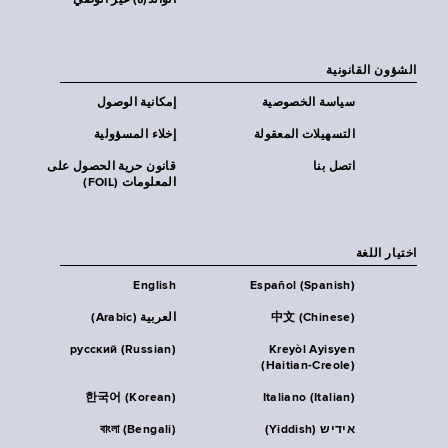
الوالد(ة) غير الوصي
الشؤون القانونية
سياسة الخصوصية
إمكانية الوصول
التسهيلات المعقولة
إخلاء المسؤولية
اتصل بنا
قانون حرية الحصول على
المعلومات (FOIL)
اختيار اللغة
English
Español (Spanish)
中文 (Chinese)
العربية (Arabic)
русский (Russian)
Kreyòl Ayisyen
(Haitian-Creole)
한국어 (Korean)
Italiano (Italian)
אידיש (Yiddish)
বাংলা (Bengali)