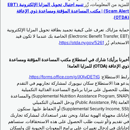
للمزيد من المعلومات، زُر
تنبيه احتيال تحويل المزايا الإلكترونية (EBT
Scam Alert) | مكتب المساعدة المؤقتة ومساعدة ذوي الإعاقة
.
(OTDA)
حماية مزاياك. تعرف على كيفية تجميد بطاقة تحويل المزايا الإلكترونية
(Electronic Benefit Transfer, EBT) الخاصة بك عندما لا تكون قيد
الاستخدام. زُر
https://otda.ny.gov/5261
.
أخبرنا برأيك! شارك في استطلاع مكتب المساعدة المؤقتة ومساعدة
ذوي الإعاقة (OTDA) للمزايا العامة!
رابط الاستطلاع:
https://forms.office.com/g/iXXyiDETtG
.
يدعو هذا الاستطلاع سكان نيويورك لمشاركة تجاربهم في التقدم
بطلب للحصول على مزايا برنامج المساعدة الغذائية التكميلية
(Supplemental Nutrition Assistance Program, SNAP) والمساعدة
العامة (Public Assistance, PA) ودخل الضمان التكميلي
(Supplemental Security Income, SSI) أو الحفاظ عليها. ستكون
إجاباتك مجهولة الهوية تمامًا، ونحن نقدر استعدادك لمشاركة تجاربك
في تقديم و/أو تثبيت طلب الحصول على هذه الاستحقاقات. ستساهم
إجاباتك في إدخال تغييرات على برامج المعونات الحيوية لك ولسكان