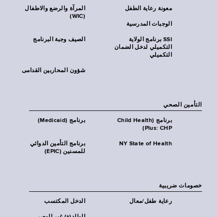
معونة رعاية الطفل
المرآة والرضع والاطفال
(WIC)
الوجبات المدرسية
SSI برنامج الولاية
الصيف وجبة البرنامج
التكميلي لدخل الضمان
التكميلي
شؤون المحاربين القدامى
التأمين الصحي
برنامج (Child Health
برنامج (Medicaid)
Plus: CHP)
NY State of Health
برنامج التأمين الدوائي
للمسنين (EPIC)
خصومات ضريبية
رعاية طفل/معال
الدخل المكتسب