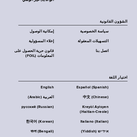
الوالد(ة) غير الوصي
الشؤون القانونية
سياسة الخصوصية
إمكانية الوصول
التسهيلات المعقولة
إخلاء المسؤولية
اتصل بنا
قانون حرية الحصول على
المعلومات (FOIL)
اختيار اللغة
English
Español (Spanish)
中文 (Chinese)
العربية (Arabic)
русский (Russian)
Kreyòl Ayisyen
(Haitian-Creole)
한국어 (Korean)
Italiano (Italian)
אידיש (Yiddish)
বাংলা (Bengali)