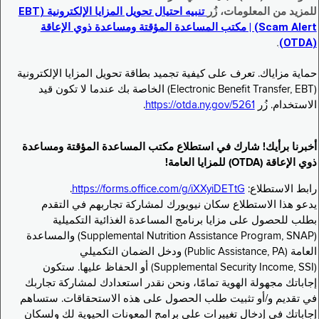
للمزيد من المعلومات، زُر
تنبيه احتيال تحويل المزايا الإلكترونية (EBT
Scam Alert) | مكتب المساعدة المؤقتة ومساعدة ذوي الإعاقة
.
(OTDA)
حماية مزاياك. تعرف على كيفية تجميد بطاقة تحويل المزايا الإلكترونية
(Electronic Benefit Transfer, EBT) الخاصة بك عندما لا تكون قيد
الاستخدام. زُر
https://otda.ny.gov/5261
.
أخبرنا برأيك! شارك في استطلاع مكتب المساعدة المؤقتة ومساعدة
ذوي الإعاقة (OTDA) للمزايا العامة!
رابط الاستطلاع:
https://forms.office.com/g/iXXyiDETtG
.
يدعو هذا الاستطلاع سكان نيويورك لمشاركة تجاربهم في التقدم
بطلب للحصول على مزايا برنامج المساعدة الغذائية التكميلية
(Supplemental Nutrition Assistance Program, SNAP) والمساعدة
العامة (Public Assistance, PA) ودخل الضمان التكميلي
(Supplemental Security Income, SSI) أو الحفاظ عليها. ستكون
إجاباتك مجهولة الهوية تمامًا، ونحن نقدر استعدادك لمشاركة تجاربك
في تقديم و/أو تثبيت طلب الحصول على هذه الاستحقاقات. ستساهم
إجاباتك في إدخال تغييرات على برامج المعونات الحيوية لك ولسكان