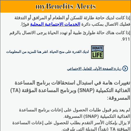
myBenefits Alerts
إذا كانت لديك حاجة طارئة للسكن أو الطعام أو المرافق أو التدفئة
فعليك الاتصال بمكتب دائرة
الخدمات الاجتماعية المحلية
فورًا.
إذا كانت هناك حالة طوارئ طبية أو تهدد الحياة يرجى الاتصال بالرقم
911.
لديك القدرة على منح الحياة. انقر هنا للمزيد من المعلومات
زيارة الصفحة الأولى للعامل الاجتماعي
تغييرات هامة في استبدال استحقاقات برنامج المساعدة
الغذائية التكميلية (SNAP) وبرنامج المساعدة المؤقتة (TA)
المسروقة:
لم يعد يتم قبول طلبات الحصول على إعانات برنامج المساعدة
الغذائية التكميلية (SNAP) المسروقة.
لا يزال بإمكان الأسر التقدم بطلب للحصول على إعانات المساعدة
المؤقتة TA (نقداً) البديلة التي سُرقت.