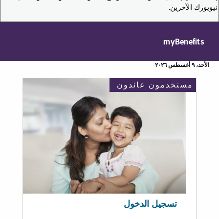
نيويورك الآخرين.
myBenefits
الأحد، ٩ أغسطس ٢٠٢٦
مستخدمون عائدون
تسجيل الدخول