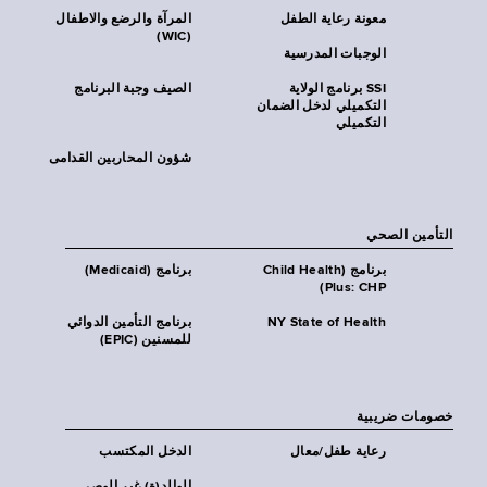
معونة رعاية الطفل
المرآة والرضع والاطفال
(WIC)
الوجبات المدرسية
SSI برنامج الولاية
الصيف وجبة البرنامج
التكميلي لدخل الضمان
التكميلي
شؤون المحاربين القدامى
التأمين الصحي
برنامج (Child Health
برنامج (Medicaid)
Plus: CHP)
NY State of Health
برنامج التأمين الدوائي
للمسنين (EPIC)
خصومات ضريبية
رعاية طفل/معال
الدخل المكتسب