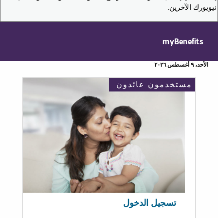
نيويورك الآخرين.
myBenefits
الأحد، ٩ أغسطس ٢٠٢٦
مستخدمون عائدون
تسجيل الدخول