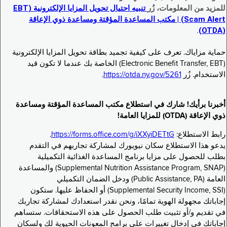
للمزيد من المعلومات، زُر
تنبيه احتيال تحويل المزايا الإلكترونية (EBT
Scam Alert) | مكتب المساعدة المؤقتة ومساعدة ذوي الإعاقة
.
(OTDA)
حماية مزاياك. تعرف على كيفية تجميد بطاقة تحويل المزايا الإلكترونية
(Electronic Benefit Transfer, EBT) الخاصة بك عندما لا تكون قيد
الاستخدام. زُر
https://otda.ny.gov/5261
.
أخبرنا برأيك! شارك في استطلاع مكتب المساعدة المؤقتة ومساعدة
ذوي الإعاقة (OTDA) للمزايا العامة!
رابط الاستطلاع:
https://forms.office.com/g/iXXyiDETtG
.
يدعو هذا الاستطلاع سكان نيويورك لمشاركة تجاربهم في التقدم
بطلب للحصول على مزايا برنامج المساعدة الغذائية التكميلية
(Supplemental Nutrition Assistance Program, SNAP) والمساعدة
العامة (Public Assistance, PA) ودخل الضمان التكميلي
(Supplemental Security Income, SSI) أو الحفاظ عليها. ستكون
إجاباتك مجهولة الهوية تمامًا، ونحن نقدر استعدادك لمشاركة تجاربك
في تقديم و/أو تثبيت طلب الحصول على هذه الاستحقاقات. ستساهم
إجاباتك في إدخال تغييرات على برامج المعونات الحيوية لك ولسكان