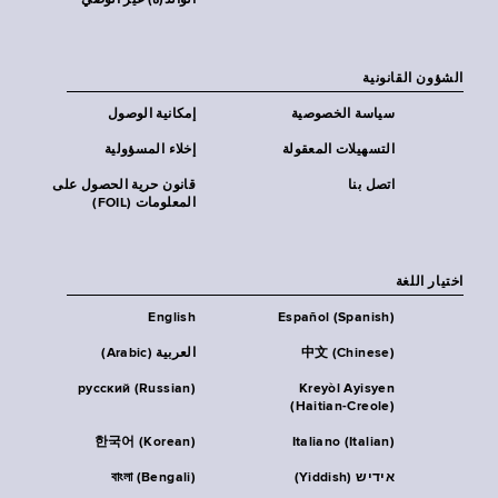
الوالد(ة) غير الوصي
الشؤون القانونية
سياسة الخصوصية
إمكانية الوصول
التسهيلات المعقولة
إخلاء المسؤولية
اتصل بنا
قانون حرية الحصول على
المعلومات (FOIL)
اختيار اللغة
English
Español (Spanish)
中文 (Chinese)
العربية (Arabic)
русский (Russian)
Kreyòl Ayisyen
(Haitian-Creole)
한국어 (Korean)
Italiano (Italian)
אידיש (Yiddish)
বাংলা (Bengali)