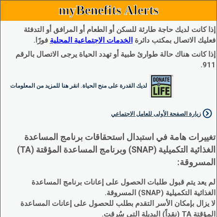
myBenefits Alerts
إذا كانت لديك حاجة طارئة للسكن أو الطعام أو المرافق أو التدفئة
فعليك الاتصال بمكتب دائرة
الخدمات الاجتماعية المحلية
فورًا.
إذا كانت هناك حالة طوارئ طبية أو تهدد الحياة يرجى الاتصال بالرقم
911.
لديك القدرة على منح الحياة. انقر هنا للمزيد من المعلومات
زيارة الصفحة الأولى للعامل الاجتماعي
تغييرات هامة في استبدال استحقاقات برنامج المساعدة
الغذائية التكميلية (SNAP) وبرنامج المساعدة المؤقتة (TA)
المسروقة:
لم يعد يتم قبول طلبات الحصول على إعانات برنامج المساعدة
الغذائية التكميلية (SNAP) المسروقة.
لا يزال بإمكان الأسر التقدم بطلب للحصول على إعانات المساعدة
المؤقتة TA (نقداً) البديلة التي سُرقت.