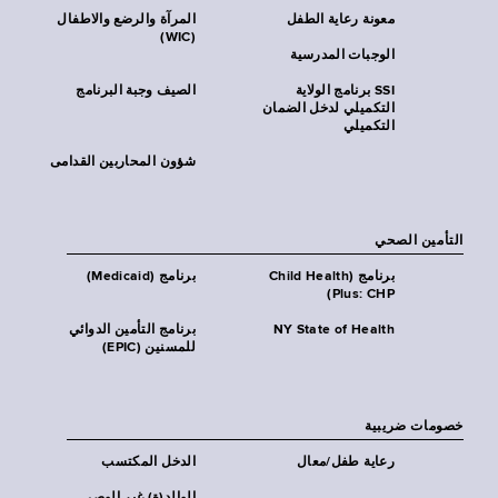
معونة رعاية الطفل
المرآة والرضع والاطفال
(WIC)
الوجبات المدرسية
SSI برنامج الولاية
الصيف وجبة البرنامج
التكميلي لدخل الضمان
التكميلي
شؤون المحاربين القدامى
التأمين الصحي
برنامج (Child Health
برنامج (Medicaid)
Plus: CHP)
NY State of Health
برنامج التأمين الدوائي
للمسنين (EPIC)
خصومات ضريبية
رعاية طفل/معال
الدخل المكتسب