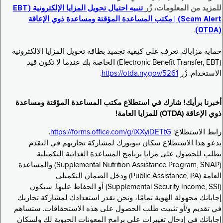
للمزيد من المعلومات، زُر
تنبيه احتيال تحويل المزايا الإلكترونية (EBT
Scam Alert) | مكتب المساعدة المؤقتة ومساعدة ذوي الإعاقة
.
(OTDA)
حماية مزاياك. تعرف على كيفية تجميد بطاقة تحويل المزايا الإلكترونية
(Electronic Benefit Transfer, EBT) الخاصة بك عندما لا تكون قيد
الاستخدام. زُر
https://otda.ny.gov/5261
.
أخبرنا برأيك! شارك في استطلاع مكتب المساعدة المؤقتة ومساعدة
ذوي الإعاقة (OTDA) للمزايا العامة!
رابط الاستطلاع:
https://forms.office.com/g/iXXyiDETtG
.
يدعو هذا الاستطلاع سكان نيويورك لمشاركة تجاربهم في التقدم
بطلب للحصول على مزايا برنامج المساعدة الغذائية التكميلية
(Supplemental Nutrition Assistance Program, SNAP) والمساعدة
العامة (Public Assistance, PA) ودخل الضمان التكميلي
(Supplemental Security Income, SSI) أو الحفاظ عليها. ستكون
إجاباتك مجهولة الهوية تمامًا، ونحن نقدر استعدادك لمشاركة تجاربك
في تقديم و/أو تثبيت طلب الحصول على هذه الاستحقاقات. ستساهم
إجاباتك في إدخال تغييرات على برامج المعونات الحيوية لك ولسكان