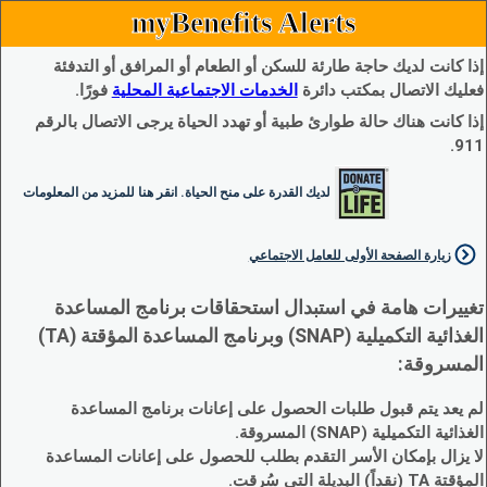
myBenefits Alerts
إذا كانت لديك حاجة طارئة للسكن أو الطعام أو المرافق أو التدفئة
فعليك الاتصال بمكتب دائرة
الخدمات الاجتماعية المحلية
فورًا.
إذا كانت هناك حالة طوارئ طبية أو تهدد الحياة يرجى الاتصال بالرقم
911.
لديك القدرة على منح الحياة. انقر هنا للمزيد من المعلومات
زيارة الصفحة الأولى للعامل الاجتماعي
تغييرات هامة في استبدال استحقاقات برنامج المساعدة
الغذائية التكميلية (SNAP) وبرنامج المساعدة المؤقتة (TA)
المسروقة:
لم يعد يتم قبول طلبات الحصول على إعانات برنامج المساعدة
الغذائية التكميلية (SNAP) المسروقة.
لا يزال بإمكان الأسر التقدم بطلب للحصول على إعانات المساعدة
المؤقتة TA (نقداً) البديلة التي سُرقت.