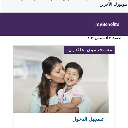
نيويورك الآخرين.
myBenefits
الجمعة، ٧ أغسطس ٢٠٢٦
مستخدمون عائدون
تسجيل الدخول