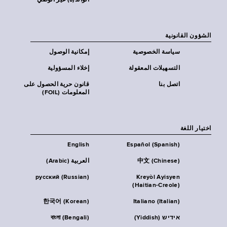
الوالد(ة) غير الوصي
الشؤون القانونية
سياسة الخصوصية
إمكانية الوصول
التسهيلات المعقولة
إخلاء المسؤولية
اتصل بنا
قانون حرية الحصول على
المعلومات (FOIL)
اختيار اللغة
English
Español (Spanish)
中文 (Chinese)
العربية (Arabic)
русский (Russian)
Kreyòl Ayisyen
(Haitian-Creole)
한국어 (Korean)
Italiano (Italian)
אידיש (Yiddish)
বাংলা (Bengali)