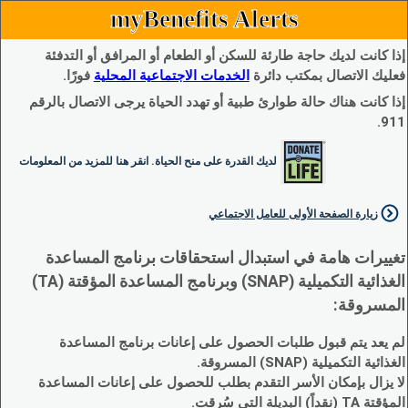
myBenefits Alerts
إذا كانت لديك حاجة طارئة للسكن أو الطعام أو المرافق أو التدفئة
فعليك الاتصال بمكتب دائرة
الخدمات الاجتماعية المحلية
فورًا.
إذا كانت هناك حالة طوارئ طبية أو تهدد الحياة يرجى الاتصال بالرقم
911.
لديك القدرة على منح الحياة. انقر هنا للمزيد من المعلومات
زيارة الصفحة الأولى للعامل الاجتماعي
تغييرات هامة في استبدال استحقاقات برنامج المساعدة
الغذائية التكميلية (SNAP) وبرنامج المساعدة المؤقتة (TA)
المسروقة:
لم يعد يتم قبول طلبات الحصول على إعانات برنامج المساعدة
الغذائية التكميلية (SNAP) المسروقة.
لا يزال بإمكان الأسر التقدم بطلب للحصول على إعانات المساعدة
المؤقتة TA (نقداً) البديلة التي سُرقت.