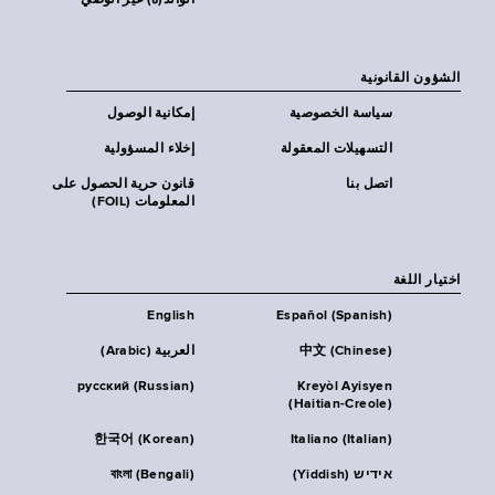
الوالد(ة) غير الوصي
الشؤون القانونية
سياسة الخصوصية
إمكانية الوصول
التسهيلات المعقولة
إخلاء المسؤولية
اتصل بنا
قانون حرية الحصول على
المعلومات (FOIL)
اختيار اللغة
English
Español (Spanish)
中文 (Chinese)
العربية (Arabic)
русский (Russian)
Kreyòl Ayisyen
(Haitian-Creole)
한국어 (Korean)
Italiano (Italian)
אידיש (Yiddish)
বাংলা (Bengali)