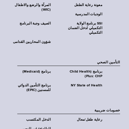
معونة رعاية الطفل
المرآة والرضع والاطفال
(WIC)
الوجبات المدرسية
SSI برنامج الولاية
الصيف وجبة البرنامج
التكميلي لدخل الضمان
التكميلي
شؤون المحاربين القدامى
التأمين الصحي
برنامج (Child Health
برنامج (Medicaid)
Plus: CHP)
NY State of Health
برنامج التأمين الدوائي
للمسنين (EPIC)
خصومات ضريبية
رعاية طفل/معال
الدخل المكتسب