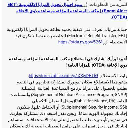
للمزيد من المعلومات، زُر
تنبيه احتيال تحويل المزايا الإلكترونية (EBT
Scam Alert) | مكتب المساعدة المؤقتة ومساعدة ذوي الإعاقة
.
(OTDA)
حماية مزاياك. تعرف على كيفية تجميد بطاقة تحويل المزايا الإلكترونية
(Electronic Benefit Transfer, EBT) الخاصة بك عندما لا تكون قيد
الاستخدام. زُر
https://otda.ny.gov/5261
.
أخبرنا برأيك! شارك في استطلاع مكتب المساعدة المؤقتة ومساعدة
ذوي الإعاقة (OTDA) للمزايا العامة!
رابط الاستطلاع:
https://forms.office.com/g/iXXyiDETtG
.
يدعو هذا الاستطلاع سكان نيويورك لمشاركة تجاربهم في التقدم
بطلب للحصول على مزايا برنامج المساعدة الغذائية التكميلية
(Supplemental Nutrition Assistance Program, SNAP) والمساعدة
العامة (Public Assistance, PA) ودخل الضمان التكميلي
(Supplemental Security Income, SSI) أو الحفاظ عليها. ستكون
إجاباتك مجهولة الهوية تمامًا، ونحن نقدر استعدادك لمشاركة تجاربك
في تقديم و/أو تثبيت طلب الحصول على هذه الاستحقاقات. ستساهم
إجاباتك في إدخال تغييرات على برامج المعونات الحيوية لك ولسكان