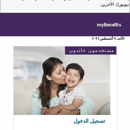
نيويورك الآخرين.
myBenefits
الأحد، ٩ أغسطس ٢٠٢٦
مستخدمون عائدون
تسجيل الدخول