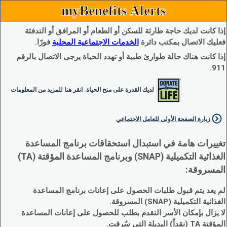
myBenefits Alerts
إذا كانت لديك حاجة طارئة للسكن أو الطعام أو المرافق أو التدفئة
فعليك الاتصال بمكتب دائرة
الخدمات الاجتماعية المحلية
فورًا.
إذا كانت هناك حالة طوارئ طبية أو تهدد الحياة يرجى الاتصال بالرقم
911.
لديك القدرة على منح الحياة. انقر هنا للمزيد من المعلومات
زيارة الصفحة الأولى للعامل الاجتماعي
تغييرات هامة في استبدال استحقاقات برنامج المساعدة
الغذائية التكميلية (SNAP) وبرنامج المساعدة المؤقتة (TA)
المسروقة:
لم يعد يتم قبول طلبات الحصول على إعانات برنامج المساعدة
الغذائية التكميلية (SNAP) المسروقة.
لا يزال بإمكان الأسر التقدم بطلب للحصول على إعانات المساعدة
المؤقتة TA (نقداً) البديلة التي سُرقت.