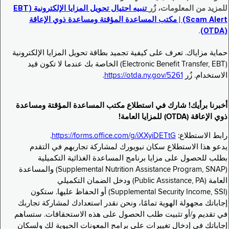
للمزيد من المعلومات، زُر
تنبيه احتيال تحويل المزايا الإلكترونية (EBT
Scam Alert) | مكتب المساعدة المؤقتة ومساعدة ذوي الإعاقة
.
(OTDA)
حماية مزاياك. تعرف على كيفية تجميد بطاقة تحويل المزايا الإلكترونية
(Electronic Benefit Transfer, EBT) الخاصة بك عندما لا تكون قيد
الاستخدام. زُر
https://otda.ny.gov/5261
.
أخبرنا برأيك! شارك في استطلاع مكتب المساعدة المؤقتة ومساعدة
ذوي الإعاقة (OTDA) للمزايا العامة!
رابط الاستطلاع:
https://forms.office.com/g/iXXyiDETtG
.
يدعو هذا الاستطلاع سكان نيويورك لمشاركة تجاربهم في التقدم
بطلب للحصول على مزايا برنامج المساعدة الغذائية التكميلية
(Supplemental Nutrition Assistance Program, SNAP) والمساعدة
العامة (Public Assistance, PA) ودخل الضمان التكميلي
(Supplemental Security Income, SSI) أو الحفاظ عليها. ستكون
إجاباتك مجهولة الهوية تمامًا، ونحن نقدر استعدادك لمشاركة تجاربك
في تقديم و/أو تثبيت طلب الحصول على هذه الاستحقاقات. ستساهم
إجاباتك في إدخال تغييرات على برامج المعونات الحيوية لك ولسكان