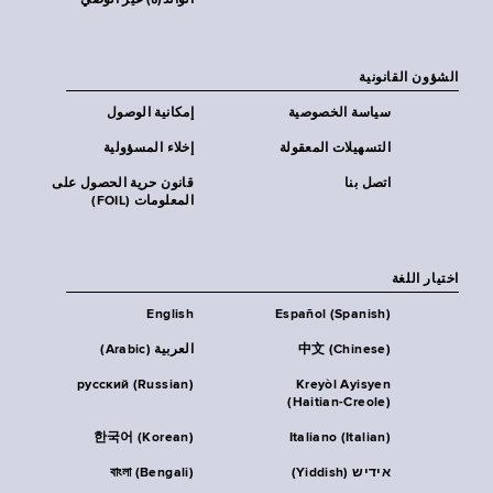
الوالد(ة) غير الوصي
الشؤون القانونية
سياسة الخصوصية
إمكانية الوصول
التسهيلات المعقولة
إخلاء المسؤولية
اتصل بنا
قانون حرية الحصول على
المعلومات (FOIL)
اختيار اللغة
English
Español (Spanish)
中文 (Chinese)
العربية (Arabic)
русский (Russian)
Kreyòl Ayisyen
(Haitian-Creole)
한국어 (Korean)
Italiano (Italian)
אידיש (Yiddish)
বাংলা (Bengali)