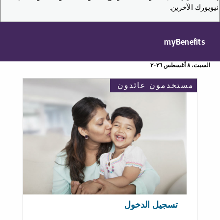
نيويورك الآخرين.
myBenefits
السبت، ٨ أغسطس ٢٠٢٦
مستخدمون عائدون
تسجيل الدخول