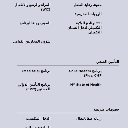
معونة رعاية الطفل
المرآة والرضع والاطفال
(WIC)
الوجبات المدرسية
SSI برنامج الولاية
الصيف وجبة البرنامج
التكميلي لدخل الضمان
التكميلي
شؤون المحاربين القدامى
التأمين الصحي
برنامج (Child Health
برنامج (Medicaid)
Plus: CHP)
NY State of Health
برنامج التأمين الدوائي
للمسنين (EPIC)
خصومات ضريبية
رعاية طفل/معال
الدخل المكتسب