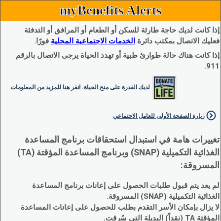
myBenefits Alerts
إذا كانت لديك حاجة طارئة للسكن أو الطعام أو المرافق أو التدفئة
فعليك الاتصال بمكتب دائرة
الخدمات الاجتماعية المحلية
فورًا.
إذا كانت هناك حالة طوارئ طبية أو تهدد الحياة يرجى الاتصال بالرقم
911.
لديك القدرة على منح الحياة. انقر هنا للمزيد من المعلومات
زيارة الصفحة الأولى للعامل الاجتماعي
تغييرات هامة في استبدال استحقاقات برنامج المساعدة
الغذائية التكميلية (SNAP) وبرنامج المساعدة المؤقتة (TA)
المسروقة:
لم يعد يتم قبول طلبات الحصول على إعانات برنامج المساعدة
الغذائية التكميلية (SNAP) المسروقة.
لا يزال بإمكان الأسر التقدم بطلب للحصول على إعانات المساعدة
المؤقتة TA (نقداً) البديلة التي سُرقت.