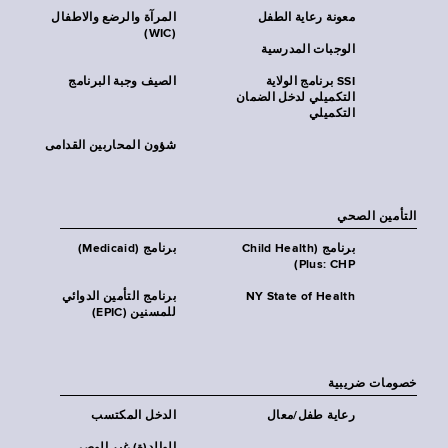
معونة رعاية الطفل
المرآة والرضع والاطفال
(WIC)
الوجبات المدرسية
SSI برنامج الولاية
الصيف وجبة البرنامج
التكميلي لدخل الضمان
التكميلي
شؤون المحاربين القدامى
التأمين الصحي
برنامج (Child Health
برنامج (Medicaid)
Plus: CHP)
NY State of Health
برنامج التأمين الدوائي
للمسنين (EPIC)
خصومات ضريبية
رعاية طفل/معال
الدخل المكتسب