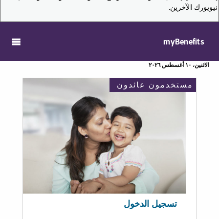
نيويورك الآخرين.
myBenefits
الاثنين، ١٠ أغسطس ٢٠٢٦
مستخدمون عائدون
تسجيل الدخول