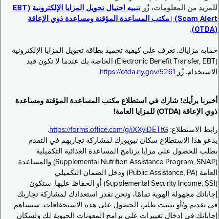
للمزيد من المعلومات، زُر
تنبيه احتيال تحويل المزايا الإلكترونية (EBT
Scam Alert) | مكتب المساعدة المؤقتة ومساعدة ذوي الإعاقة
.
(OTDA)
حماية مزاياك. تعرف على كيفية تجميد بطاقة تحويل المزايا الإلكترونية
(Electronic Benefit Transfer, EBT) الخاصة بك عندما لا تكون قيد
الاستخدام. زُر
https://otda.ny.gov/5261
.
أخبرنا برأيك! شارك في استطلاع مكتب المساعدة المؤقتة ومساعدة
ذوي الإعاقة (OTDA) للمزايا العامة!
رابط الاستطلاع:
https://forms.office.com/g/iXXyiDETtG
.
يدعو هذا الاستطلاع سكان نيويورك لمشاركة تجاربهم في التقدم
بطلب للحصول على مزايا برنامج المساعدة الغذائية التكميلية
(Supplemental Nutrition Assistance Program, SNAP) والمساعدة
العامة (Public Assistance, PA) ودخل الضمان التكميلي
(Supplemental Security Income, SSI) أو الحفاظ عليها. ستكون
إجاباتك مجهولة الهوية تمامًا، ونحن نقدر استعدادك لمشاركة تجاربك
في تقديم و/أو تثبيت طلب الحصول على هذه الاستحقاقات. ستساهم
إجاباتك في إدخال تغييرات على برامج المعونات الحيوية لك ولسكان