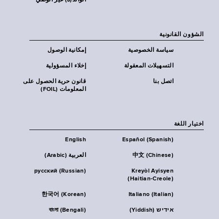
الوالد(ة) غير الوصي
الشؤون القانونية
سياسة الخصوصية
إمكانية الوصول
التسهيلات المعقولة
إخلاء المسؤولية
اتصل بنا
قانون حرية الحصول على
المعلومات (FOIL)
اختيار اللغة
English
Español (Spanish)
中文 (Chinese)
العربية (Arabic)
русский (Russian)
Kreyòl Ayisyen
(Haitian-Creole)
한국어 (Korean)
Italiano (Italian)
אידיש (Yiddish)
বাংলা (Bengali)