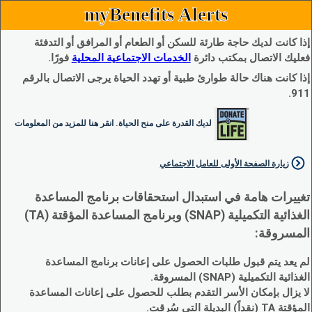
myBenefits Alerts
إذا كانت لديك حاجة طارئة للسكن أو الطعام أو المرافق أو التدفئة
فعليك الاتصال بمكتب دائرة
الخدمات الاجتماعية المحلية
فورًا.
إذا كانت هناك حالة طوارئ طبية أو تهدد الحياة يرجى الاتصال بالرقم
911.
لديك القدرة على منح الحياة. انقر هنا للمزيد من المعلومات
زيارة الصفحة الأولى للعامل الاجتماعي
تغييرات هامة في استبدال استحقاقات برنامج المساعدة
الغذائية التكميلية (SNAP) وبرنامج المساعدة المؤقتة (TA)
المسروقة:
لم يعد يتم قبول طلبات الحصول على إعانات برنامج المساعدة
الغذائية التكميلية (SNAP) المسروقة.
لا يزال بإمكان الأسر التقدم بطلب للحصول على إعانات المساعدة
المؤقتة TA (نقداً) البديلة التي سُرقت.