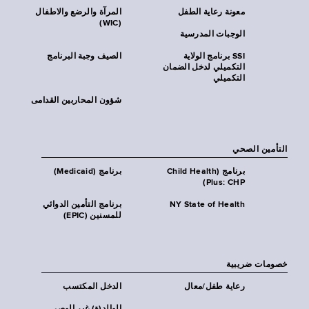
معونة رعاية الطفل
المرآة والرضع والاطفال
(WIC)
الوجبات المدرسية
SSI برنامج الولاية
الصيف وجبة البرنامج
التكميلي لدخل الضمان
التكميلي
شؤون المحاربين القدامى
التأمين الصحي
برنامج (Child Health
برنامج (Medicaid)
Plus: CHP)
NY State of Health
برنامج التأمين الدوائي
للمسنين (EPIC)
خصومات ضريبية
رعاية طفل/معال
الدخل المكتسب