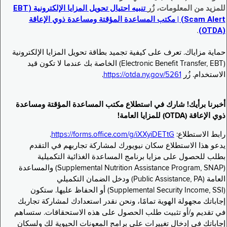
للمزيد من المعلومات، زُر
تنبيه احتيال تحويل المزايا الإلكترونية (EBT
Scam Alert) | مكتب المساعدة المؤقتة ومساعدة ذوي الإعاقة
.
(OTDA)
حماية مزاياك. تعرف على كيفية تجميد بطاقة تحويل المزايا الإلكترونية
(Electronic Benefit Transfer, EBT) الخاصة بك عندما لا تكون قيد
الاستخدام. زُر
https://otda.ny.gov/5261
.
أخبرنا برأيك! شارك في استطلاع مكتب المساعدة المؤقتة ومساعدة
ذوي الإعاقة (OTDA) للمزايا العامة!
رابط الاستطلاع:
https://forms.office.com/g/iXXyiDETtG
.
يدعو هذا الاستطلاع سكان نيويورك لمشاركة تجاربهم في التقدم
بطلب للحصول على مزايا برنامج المساعدة الغذائية التكميلية
(Supplemental Nutrition Assistance Program, SNAP) والمساعدة
العامة (Public Assistance, PA) ودخل الضمان التكميلي
(Supplemental Security Income, SSI) أو الحفاظ عليها. ستكون
إجاباتك مجهولة الهوية تمامًا، ونحن نقدر استعدادك لمشاركة تجاربك
في تقديم و/أو تثبيت طلب الحصول على هذه الاستحقاقات. ستساهم
إجاباتك في إدخال تغييرات على برامج المعونات الحيوية لك ولسكان