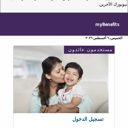
نيويورك الآخرين.
myBenefits
الخميس، ٦ أغسطس ٢٠٢٦
مستخدمون عائدون
تسجيل الدخول