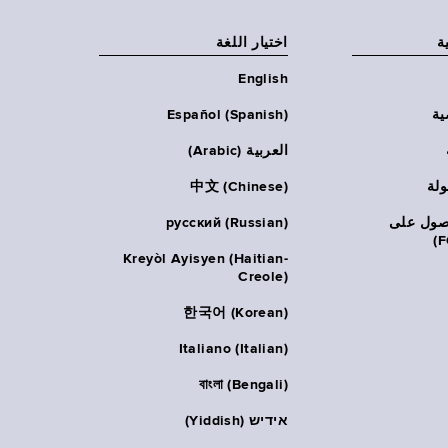
ة
اختيار اللغة
English
ية
Español (Spanish)
العربية (Arabic)
ولة
中文 (Chinese)
حصول على
русский (Russian)
Kreyòl Ayisyen (Haitian-
Creole)
한국어 (Korean)
Italiano (Italian)
বাংলা (Bengali)
אידיש (Yiddish)