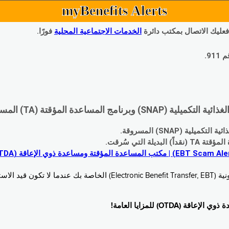
myBenefits Alerts
 فعليك الاتصال بمكتب دائرة
الخدمات الاجتماعية المحلية
فورًا.
9.
اعدة المؤقتة (TA) المسروقة:
 (SNAP) المسروقة.
 التي سُرقت.
خدام. زُر
O) للمزايا العامة!