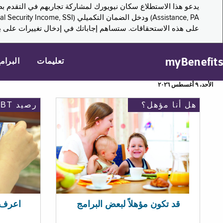
على هذه الاستحقاقات. ستساهم إجاباتك في إدخال تغييرات على بر
myBenefits
تعليمات
البرام
الأحد، ٩ أغسطس ٢٠٢٦
هل أنا مؤهل؟
رصيد EBT
اعرف رصيد 
قد تكون مؤهلاً لبعض البرامج