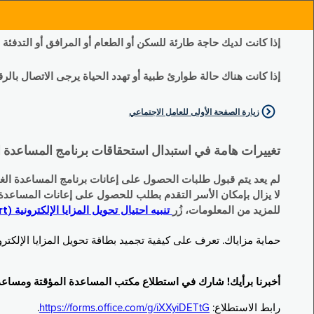
إذا كانت لديك حاجة طارئة للسكن أو الطعام أو المرافق أو التدفئة
إذا كانت هناك حالة طوارئ طبية أو تهدد الحياة يرجى الاتصال بالرقم 11
زيارة الصفحة الأولى للعامل الاجتماعي
تغييرات هامة في استبدال استحقاقات برنامج المساعدة الغذائية التكميلية (SNAP) وبرنامج المس
لم يعد يتم قبول طلبات الحصول على إعانات برنامج المساعدة الغذائية التكميلية
لا يزال بإمكان الأسر التقدم بطلب للحصول على إعانات المساعدة المؤقتة TA (نقداً) البديلة
للمزيد من المعلومات، زُر
تنبيه احتيال تحويل المزايا الإلكترونية (EBT Scam Alert) | مكتب المساعدة المؤقتة ومساعدة ذوي الإعاقة (OTDA)
حماية مزاياك. تعرف على كيفية تجميد بطاقة تحويل المزايا الإلكترونية (Electronic Benefit Transfer, EBT) الخاصة بك عندما لا تكون قيد الاست
أخبرنا برأيك! شارك في استطلاع مكتب المساعدة المؤقتة ومساعدة ذوي الإعاقة (TDA
رابط الاستطلاع:
https://forms.office.com/g/iXXyiDETtG
.