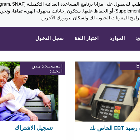
Assistance, PA) ودخل الضمان التكميلي (Supplemental Security Income, SSI) أو الحفاظ عليها. 
امج المعونات الحيوية لك ولسكان نيويورك الآخرين.
ج:
الموارد
اختيار اللغة
سجل الدخول
المستخدمين
الجدد
تسجيل الاشتراك
EBT الخاص بك