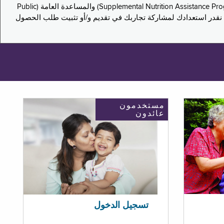
يدعو هذا الاستطلاع سكان نيويورك لمشاركة تجاربهم في التقدم بطلب للحصول على مزايا برنامج المساعدة الغذائية التكميلية (Supplemental Nutrition Assistance Program, SNAP) والمساعدة العامة (Public
ستكون إجاباتك مجهولة الهوية تمامًا، ونحن نقدر استعدادك لمشاركة تجاربك في تقديم و/أو تثبيت طلب الحصول
مستخدمون
عائدون
تسجيل الدخول