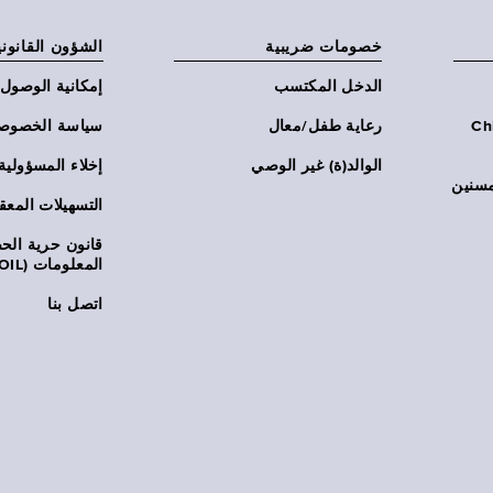
خصومات ضريبية
الشؤون القانوني
الدخل المكتسب
إمكانية الوصول
Chi:
رعاية طفل/معال
سياسة الخصوص
الوالد(ة) غير الوصي
إخلاء المسؤولية
مسنين
التسهيلات المعق
قانون حرية ال
المعلومات (FOIL)
اتصل بنا