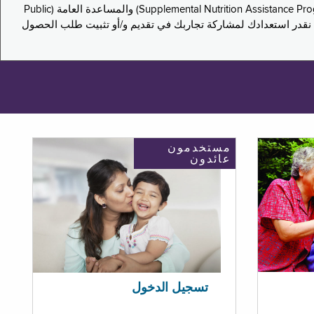
يدعو هذا الاستطلاع سكان نيويورك لمشاركة تجاربهم في التقدم بطلب للحصول على مزايا برنامج المساعدة الغذائية التكميلية (Supplemental Nutrition Assistance Program, SNAP) والمساعدة العامة (Public
ستكون إجاباتك مجهولة الهوية تمامًا، ونحن نقدر استعدادك لمشاركة تجاربك في تقديم و/أو تثبيت طلب الحصول
مستخدمون
عائدون
تسجيل الدخول