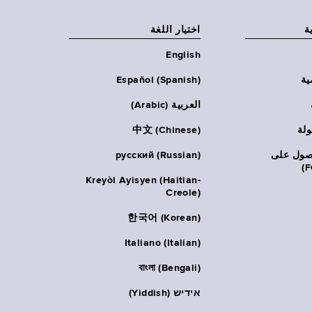
ة
اختيار اللغة
English
ية
Español (Spanish)
العربية (Arabic)
ولة
中文 (Chinese)
حصول على
русский (Russian)
Kreyòl Ayisyen (Haitian-
Creole)
한국어 (Korean)
Italiano (Italian)
বাংলা (Bengali)
אידיש (Yiddish)