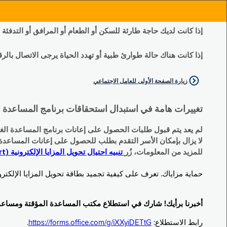
إذا كانت لديك حاجة طارئة للسكن أو الطعام أو المرافق أو التدفئة
إذا كانت هناك حالة طوارئ طبية أو تهدد الحياة يرجى الاتصال بالرقم 11
زيارة الصفحة الأولى للعامل الاجتماعي
تغييرات هامة في استبدال استحقاقات برنامج المساعدة الغذائية التكميلية (SNAP) وبرنامج المس
لم يعد يتم قبول طلبات الحصول على إعانات برنامج المساعدة الغذائية التكميلية
لا يزال بإمكان الأسر التقدم بطلب للحصول على إعانات المساعدة المؤقتة TA (نقداً) البديلة
للمزيد من المعلومات، زُر
تنبيه احتيال تحويل المزايا الإلكترونية (EBT Scam Alert) | مكتب المساعدة المؤقتة ومساعدة ذوي الإعاقة (OTDA)
حماية مزاياك. تعرف على كيفية تجميد بطاقة تحويل المزايا الإلكترونية (Electronic Benefit Transfer, EBT) الخاصة بك عندما لا تكون قيد الاست
أخبرنا برأيك! شارك في استطلاع مكتب المساعدة المؤقتة ومساعدة ذوي الإعاقة (TDA
رابط الاستطلاع:
https://forms.office.com/g/iXXyiDETtG
.