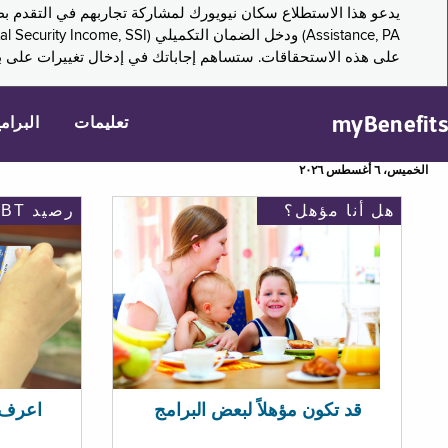
على هذه الاستحقاقات. ستساهم إجاباتك في إدخال تغييرات على بر
myBenefits
تعليمات
البرام
الخميس، ٦ أغسطس ٢٠٢٦
هل أنا مؤهل؟
رصيد EBT
اعرف رصيد 
قد تكون مؤهلاً لبعض البرامج