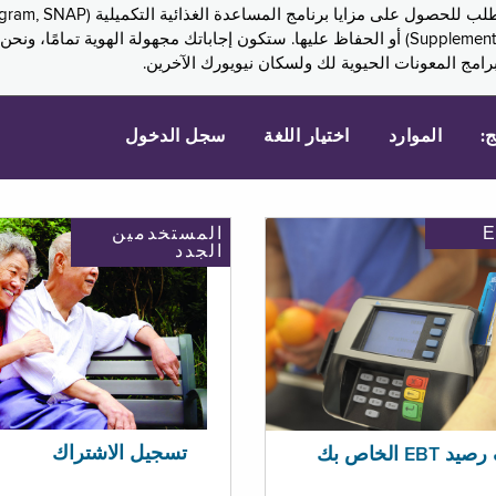
Assistance, PA) ودخل الضمان التكميلي (Supplemental Security Income, SSI) أو الحفاظ عليها. 
امج المعونات الحيوية لك ولسكان نيويورك الآخرين.
ج:
الموارد
اختيار اللغة
سجل الدخول
المستخدمين
الجدد
تسجيل الاشتراك
EBT الخاص بك