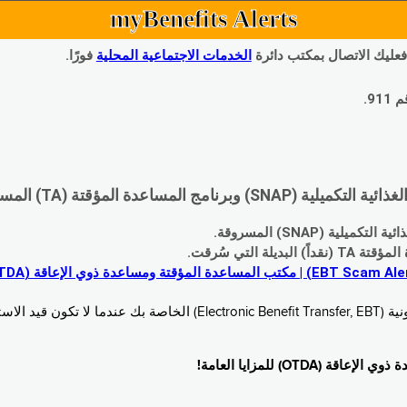
myBenefits Alerts
 فعليك الاتصال بمكتب دائرة
الخدمات الاجتماعية المحلية
فورًا.
9.
اعدة المؤقتة (TA) المسروقة:
 (SNAP) المسروقة.
 التي سُرقت.
خدام. زُر
O) للمزايا العامة!