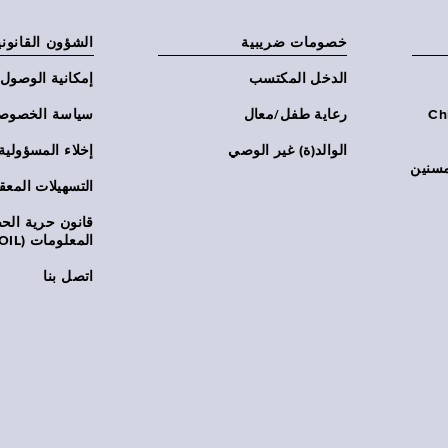
خصومات ضريبية
الشؤون القانوني
الدخل المكتسب
إمكانية الوصول
Chi:
رعاية طفل/معال
سياسة الخصوص
الوالد(ة) غير الوصي
إخلاء المسؤولية
مسنين
التسهيلات المعق
قانون حرية ال
المعلومات (FOIL)
اتصل بنا