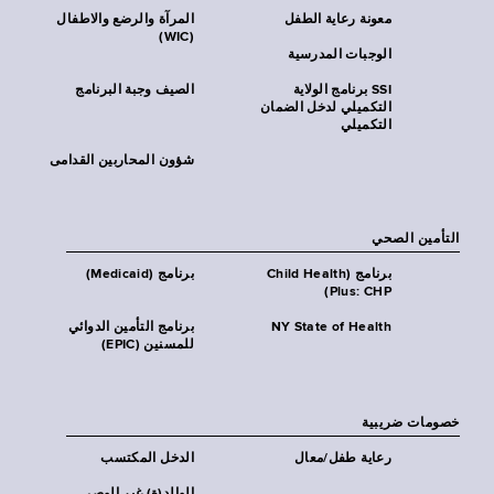
معونة رعاية الطفل
المرآة والرضع والاطفال
(WIC)
الوجبات المدرسية
SSI برنامج الولاية
الصيف وجبة البرنامج
التكميلي لدخل الضمان
التكميلي
شؤون المحاربين القدامى
التأمين الصحي
برنامج (Child Health
برنامج (Medicaid)
Plus: CHP)
NY State of Health
برنامج التأمين الدوائي
للمسنين (EPIC)
خصومات ضريبية
رعاية طفل/معال
الدخل المكتسب