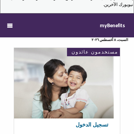
نيويورك الآخرين.
myBenefits
السبت، ٨ أغسطس ٢٠٢٦
مستخدمون عائدون
تسجيل الدخول