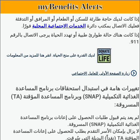
myBenefits Alerts
إذا كانت لديك حاجة طارئة للسكن أو الطعام أو المرافق أو التدفئة
فعليك الاتصال بمكتب دائرة
الخدمات الاجتماعية المحلية
فورًا.
إذا كانت هناك حالة طوارئ طبية أو تهدد الحياة يرجى الاتصال بالرقم
911.
لديك القدرة على منح الحياة. انقر هنا للمزيد من المعلومات
زيارة الصفحة الأولى للعامل الاجتماعي
تغييرات هامة في استبدال استحقاقات برنامج المساعدة
الغذائية التكميلية (SNAP) وبرنامج المساعدة المؤقتة (TA)
المسروقة:
لم يعد يتم قبول طلبات الحصول على إعانات برنامج المساعدة
الغذائية التكميلية (SNAP) المسروقة.
لا يزال بإمكان الأسر التقدم بطلب للحصول على إعانات المساعدة
المؤقتة TA (نقداً) البديلة التي سُرقت.