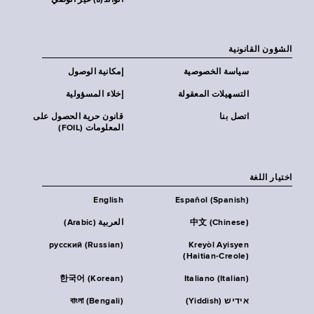
الوالد(ة) غير الوصي
الشؤون القانونية
سياسة الخصوصية
إمكانية الوصول
التسهيلات المعقولة
إخلاء المسؤولية
اتصل بنا
قانون حرية الحصول على
المعلومات (FOIL)
اختيار اللغة
English
Español (Spanish)
中文 (Chinese)
العربية (Arabic)
русский (Russian)
Kreyòl Ayisyen
(Haitian-Creole)
한국어 (Korean)
Italiano (Italian)
אידיש (Yiddish)
বাংলা (Bengali)