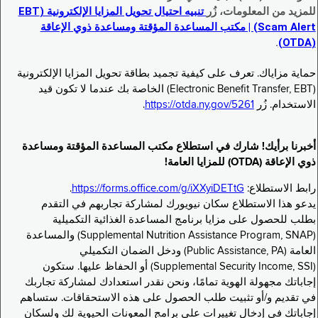
للمزيد من المعلومات، زُر
تنبيه احتيال تحويل المزايا الإلكترونية (EBT
Scam Alert) | مكتب المساعدة المؤقتة ومساعدة ذوي الإعاقة
.
(OTDA)
حماية مزاياك. تعرف على كيفية تجميد بطاقة تحويل المزايا الإلكترونية
(Electronic Benefit Transfer, EBT) الخاصة بك عندما لا تكون قيد
الاستخدام. زُر
https://otda.ny.gov/5261
.
أخبرنا برأيك! شارك في استطلاع مكتب المساعدة المؤقتة ومساعدة
ذوي الإعاقة (OTDA) للمزايا العامة!
رابط الاستطلاع:
https://forms.office.com/g/iXXyiDETtG
.
يدعو هذا الاستطلاع سكان نيويورك لمشاركة تجاربهم في التقدم
بطلب للحصول على مزايا برنامج المساعدة الغذائية التكميلية
(Supplemental Nutrition Assistance Program, SNAP) والمساعدة
العامة (Public Assistance, PA) ودخل الضمان التكميلي
(Supplemental Security Income, SSI) أو الحفاظ عليها. ستكون
إجاباتك مجهولة الهوية تمامًا، ونحن نقدر استعدادك لمشاركة تجاربك
في تقديم و/أو تثبيت طلب الحصول على هذه الاستحقاقات. ستساهم
إجاباتك في إدخال تغييرات على برامج المعونات الحيوية لك ولسكان