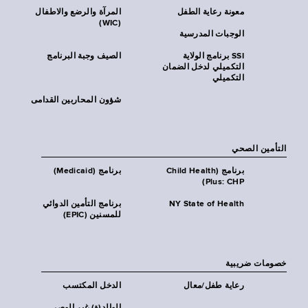
معونة رعاية الطفل
المرآة والرضع والاطفال
(WIC)
الوجبات المدرسية
SSI برنامج الولاية
الصيف وجبة البرنامج
التكميلي لدخل الضمان
التكميلي
شؤون المحاربين القدامى
التأمين الصحي
برنامج (Child Health
برنامج (Medicaid)
Plus: CHP)
NY State of Health
برنامج التأمين الدوائي
للمسنين (EPIC)
خصومات ضريبية
رعاية طفل/معال
الدخل المكتسب