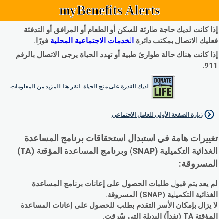
myBenefits Alerts
إذا كانت لديك حاجة طارئة للسكن أو الطعام أو المرافق أو التدفئة
فعليك الاتصال بمكتب دائرة
الخدمات الاجتماعية المحلية
فورًا.
إذا كانت هناك حالة طوارئ طبية أو تهدد الحياة يرجى الاتصال بالرقم
911.
لديك القدرة على منح الحياة. انقر هنا للمزيد من المعلومات
زيارة الصفحة الأولى للعامل الاجتماعي
تغييرات هامة في استبدال استحقاقات برنامج المساعدة
الغذائية التكميلية (SNAP) وبرنامج المساعدة المؤقتة (TA)
المسروقة:
لم يعد يتم قبول طلبات الحصول على إعانات برنامج المساعدة
الغذائية التكميلية (SNAP) المسروقة.
لا يزال بإمكان الأسر التقدم بطلب للحصول على إعانات المساعدة
المؤقتة TA (نقداً) البديلة التي سُرقت.