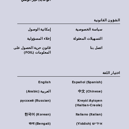
الوالد(ة) غير الوصي
الشؤون القانونية
سياسة الخصوصية
إمكانية الوصول
التسهيلات المعقولة
إخلاء المسؤولية
اتصل بنا
قانون حرية الحصول على
المعلومات (FOIL)
اختيار اللغة
English
Español (Spanish)
中文 (Chinese)
العربية (Arabic)
русский (Russian)
Kreyòl Ayisyen
(Haitian-Creole)
한국어 (Korean)
Italiano (Italian)
אידיש (Yiddish)
বাংলা (Bengali)