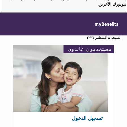
نيويورك الآخرين.
myBenefits
السبت، ٨ أغسطس ٢٠٢٦
مستخدمون عائدون
تسجيل الدخول