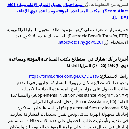
للمزيد من المعلومات، زُر
تنبيه احتيال تحويل المزايا الإلكترونية (EBT
Scam Alert) | مكتب المساعدة المؤقتة ومساعدة ذوي الإعاقة
.
(OTDA)
حماية مزاياك. تعرف على كيفية تجميد بطاقة تحويل المزايا الإلكترونية
(Electronic Benefit Transfer, EBT) الخاصة بك عندما لا تكون قيد
الاستخدام. زُر
https://otda.ny.gov/5261
.
أخبرنا برأيك! شارك في استطلاع مكتب المساعدة المؤقتة ومساعدة
ذوي الإعاقة (OTDA) للمزايا العامة!
رابط الاستطلاع:
https://forms.office.com/g/iXXyiDETtG
.
يدعو هذا الاستطلاع سكان نيويورك لمشاركة تجاربهم في التقدم
بطلب للحصول على مزايا برنامج المساعدة الغذائية التكميلية
(Supplemental Nutrition Assistance Program, SNAP) والمساعدة
العامة (Public Assistance, PA) ودخل الضمان التكميلي
(Supplemental Security Income, SSI) أو الحفاظ عليها. ستكون
إجاباتك مجهولة الهوية تمامًا، ونحن نقدر استعدادك لمشاركة تجاربك
في تقديم و/أو تثبيت طلب الحصول على هذه الاستحقاقات. ستساهم
إجاباتك في إدخال تغييرات على برامج المعونات الحيوية لك ولسكان