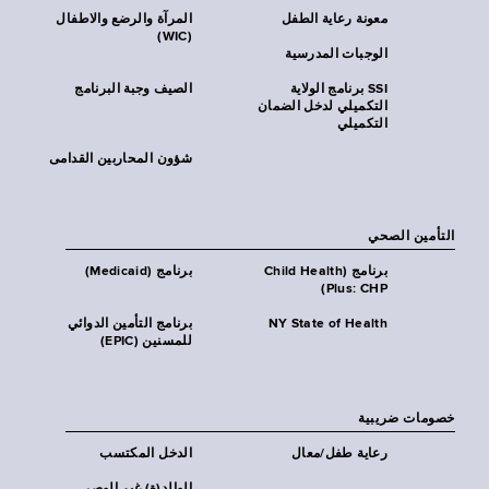
معونة رعاية الطفل
المرآة والرضع والاطفال
(WIC)
الوجبات المدرسية
SSI برنامج الولاية
الصيف وجبة البرنامج
التكميلي لدخل الضمان
التكميلي
شؤون المحاربين القدامى
التأمين الصحي
برنامج (Child Health
برنامج (Medicaid)
Plus: CHP)
NY State of Health
برنامج التأمين الدوائي
للمسنين (EPIC)
خصومات ضريبية
رعاية طفل/معال
الدخل المكتسب