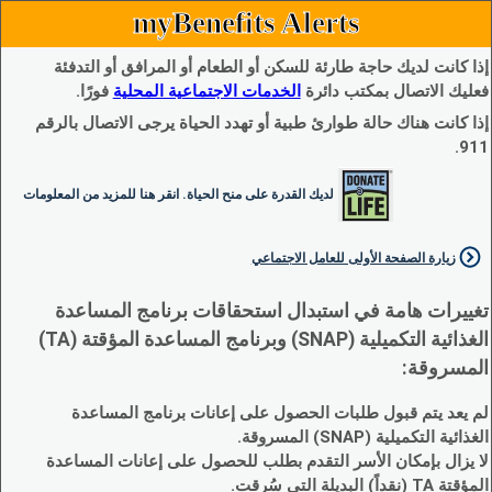
myBenefits Alerts
إذا كانت لديك حاجة طارئة للسكن أو الطعام أو المرافق أو التدفئة
فعليك الاتصال بمكتب دائرة
الخدمات الاجتماعية المحلية
فورًا.
إذا كانت هناك حالة طوارئ طبية أو تهدد الحياة يرجى الاتصال بالرقم
911.
لديك القدرة على منح الحياة. انقر هنا للمزيد من المعلومات
زيارة الصفحة الأولى للعامل الاجتماعي
تغييرات هامة في استبدال استحقاقات برنامج المساعدة
الغذائية التكميلية (SNAP) وبرنامج المساعدة المؤقتة (TA)
المسروقة:
لم يعد يتم قبول طلبات الحصول على إعانات برنامج المساعدة
الغذائية التكميلية (SNAP) المسروقة.
لا يزال بإمكان الأسر التقدم بطلب للحصول على إعانات المساعدة
المؤقتة TA (نقداً) البديلة التي سُرقت.