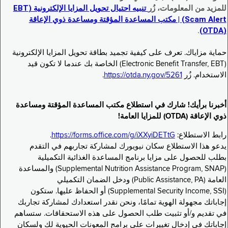
للمزيد من المعلومات، زُر
تنبيه احتيال تحويل المزايا الإلكترونية (EBT
Scam Alert) | مكتب المساعدة المؤقتة ومساعدة ذوي الإعاقة
.
(OTDA)
حماية مزاياك. تعرف على كيفية تجميد بطاقة تحويل المزايا الإلكترونية
(Electronic Benefit Transfer, EBT) الخاصة بك عندما لا تكون قيد
الاستخدام. زُر
https://otda.ny.gov/5261
.
أخبرنا برأيك! شارك في استطلاع مكتب المساعدة المؤقتة ومساعدة
ذوي الإعاقة (OTDA) للمزايا العامة!
رابط الاستطلاع:
https://forms.office.com/g/iXXyiDETtG
.
يدعو هذا الاستطلاع سكان نيويورك لمشاركة تجاربهم في التقدم
بطلب للحصول على مزايا برنامج المساعدة الغذائية التكميلية
(Supplemental Nutrition Assistance Program, SNAP) والمساعدة
العامة (Public Assistance, PA) ودخل الضمان التكميلي
(Supplemental Security Income, SSI) أو الحفاظ عليها. ستكون
إجاباتك مجهولة الهوية تمامًا، ونحن نقدر استعدادك لمشاركة تجاربك
في تقديم و/أو تثبيت طلب الحصول على هذه الاستحقاقات. ستساهم
إجاباتك في إدخال تغييرات على برامج المعونات الحيوية لك ولسكان