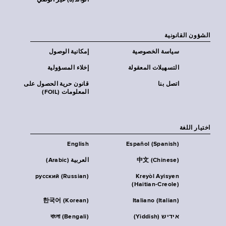
الوالد(ة) غير الوصي
الشؤون القانونية
سياسة الخصوصية
إمكانية الوصول
التسهيلات المعقولة
إخلاء المسؤولية
اتصل بنا
قانون حرية الحصول على
المعلومات (FOIL)
اختيار اللغة
English
Español (Spanish)
中文 (Chinese)
العربية (Arabic)
русский (Russian)
Kreyòl Ayisyen
(Haitian-Creole)
한국어 (Korean)
Italiano (Italian)
אידיש (Yiddish)
বাংলা (Bengali)