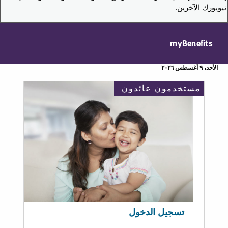
نيويورك الآخرين.
myBenefits
الأحد، ٩ أغسطس ٢٠٢٦
مستخدمون عائدون
تسجيل الدخول