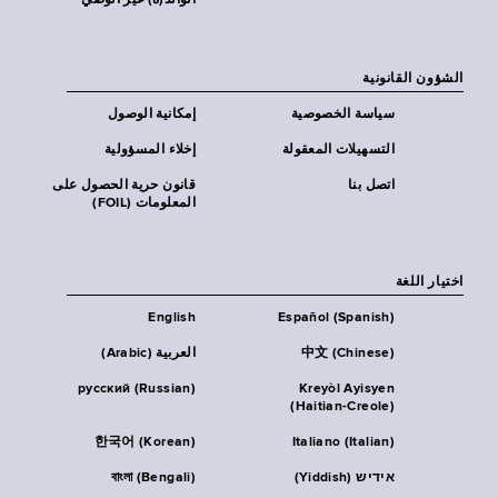
الوالد(ة) غير الوصي
الشؤون القانونية
سياسة الخصوصية
إمكانية الوصول
التسهيلات المعقولة
إخلاء المسؤولية
اتصل بنا
قانون حرية الحصول على
المعلومات (FOIL)
اختيار اللغة
English
Español (Spanish)
中文 (Chinese)
العربية (Arabic)
русский (Russian)
Kreyòl Ayisyen
(Haitian-Creole)
한국어 (Korean)
Italiano (Italian)
אידיש (Yiddish)
বাংলা (Bengali)