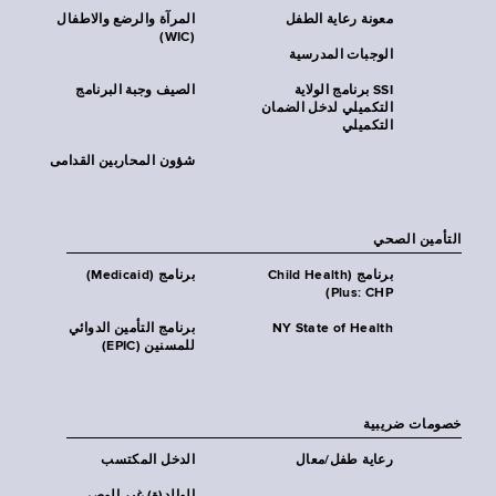
معونة رعاية الطفل
المرآة والرضع والاطفال
(WIC)
الوجبات المدرسية
SSI برنامج الولاية
الصيف وجبة البرنامج
التكميلي لدخل الضمان
التكميلي
شؤون المحاربين القدامى
التأمين الصحي
برنامج (Child Health
برنامج (Medicaid)
Plus: CHP)
NY State of Health
برنامج التأمين الدوائي
للمسنين (EPIC)
خصومات ضريبية
رعاية طفل/معال
الدخل المكتسب