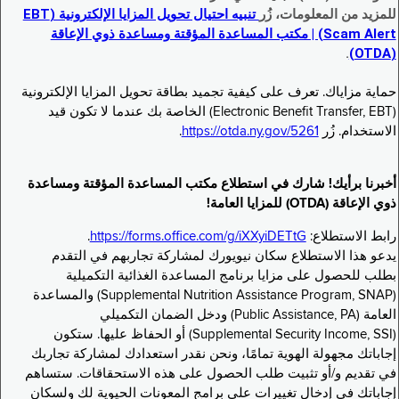
للمزيد من المعلومات، زُر
تنبيه احتيال تحويل المزايا الإلكترونية (EBT
Scam Alert) | مكتب المساعدة المؤقتة ومساعدة ذوي الإعاقة
.
(OTDA)
حماية مزاياك. تعرف على كيفية تجميد بطاقة تحويل المزايا الإلكترونية
(Electronic Benefit Transfer, EBT) الخاصة بك عندما لا تكون قيد
الاستخدام. زُر
https://otda.ny.gov/5261
.
أخبرنا برأيك! شارك في استطلاع مكتب المساعدة المؤقتة ومساعدة
ذوي الإعاقة (OTDA) للمزايا العامة!
رابط الاستطلاع:
https://forms.office.com/g/iXXyiDETtG
.
يدعو هذا الاستطلاع سكان نيويورك لمشاركة تجاربهم في التقدم
بطلب للحصول على مزايا برنامج المساعدة الغذائية التكميلية
(Supplemental Nutrition Assistance Program, SNAP) والمساعدة
العامة (Public Assistance, PA) ودخل الضمان التكميلي
(Supplemental Security Income, SSI) أو الحفاظ عليها. ستكون
إجاباتك مجهولة الهوية تمامًا، ونحن نقدر استعدادك لمشاركة تجاربك
في تقديم و/أو تثبيت طلب الحصول على هذه الاستحقاقات. ستساهم
إجاباتك في إدخال تغييرات على برامج المعونات الحيوية لك ولسكان