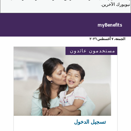
نيويورك الآخرين.
myBenefits
الجمعة، ٧ أغسطس ٢٠٢٦
مستخدمون عائدون
تسجيل الدخول