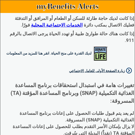
myBenefits Alerts
إذا كانت لديك حاجة طارئة للسكن أو الطعام أو المرافق أو التدفئة
فعليك الاتصال بمكتب دائرة
الخدمات الاجتماعية المحلية
فورًا.
إذا كانت هناك حالة طوارئ طبية أو تهدد الحياة يرجى الاتصال بالرقم
911.
لديك القدرة على منح الحياة. انقر هنا للمزيد من المعلومات
زيارة الصفحة الأولى للعامل الاجتماعي
تغييرات هامة في استبدال استحقاقات برنامج المساعدة
الغذائية التكميلية (SNAP) وبرنامج المساعدة المؤقتة (TA)
المسروقة:
لم يعد يتم قبول طلبات الحصول على إعانات برنامج المساعدة
الغذائية التكميلية (SNAP) المسروقة.
لا يزال بإمكان الأسر التقدم بطلب للحصول على إعانات المساعدة
المؤقتة TA (نقداً) البديلة التي سُرقت.