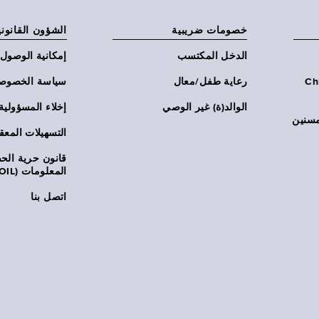
خصومات ضريبية
الشؤون القانوني
الدخل المكتسب
إمكانية الوصول
Chi:
رعاية طفل/معال
سياسة الخصوص
الوالد(ة) غير الوصي
إخلاء المسؤولية
مسنين
التسهيلات المعق
قانون حرية ال
المعلومات (FOIL)
اتصل بنا