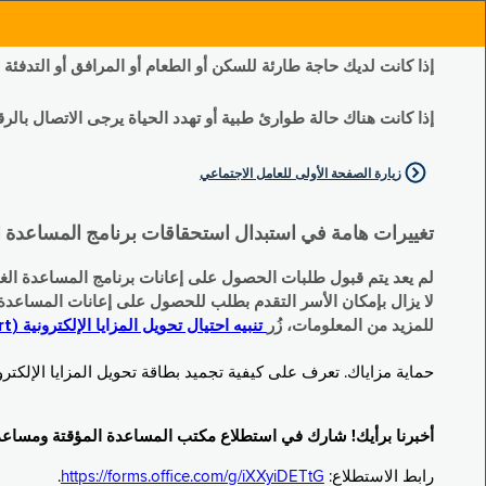
إذا كانت لديك حاجة طارئة للسكن أو الطعام أو المرافق أو التدفئة
إذا كانت هناك حالة طوارئ طبية أو تهدد الحياة يرجى الاتصال بالرقم 11
زيارة الصفحة الأولى للعامل الاجتماعي
تغييرات هامة في استبدال استحقاقات برنامج المساعدة الغذائية التكميلية (SNAP) وبرنامج المس
لم يعد يتم قبول طلبات الحصول على إعانات برنامج المساعدة الغذائية التكميلية
لا يزال بإمكان الأسر التقدم بطلب للحصول على إعانات المساعدة المؤقتة TA (نقداً) البديلة
للمزيد من المعلومات، زُر
تنبيه احتيال تحويل المزايا الإلكترونية (EBT Scam Alert) | مكتب المساعدة المؤقتة ومساعدة ذوي الإعاقة (OTDA)
حماية مزاياك. تعرف على كيفية تجميد بطاقة تحويل المزايا الإلكترونية (Electronic Benefit Transfer, EBT) الخاصة بك عندما لا تكون قيد الاست
أخبرنا برأيك! شارك في استطلاع مكتب المساعدة المؤقتة ومساعدة ذوي الإعاقة (TDA
رابط الاستطلاع:
https://forms.office.com/g/iXXyiDETtG
.