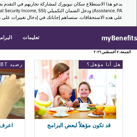
على هذه الاستحقاقات. ستساهم إجاباتك في إدخال تغييرات على بر
myBenefits
تعليمات
البرام
الجمعة، ٧ أغسطس ٢٠٢٦
هل أنا مؤهل؟
رصيد EBT
اعرف رصيد 
قد تكون مؤهلاً لبعض البرامج