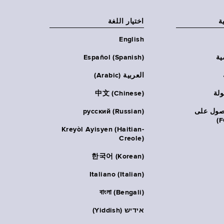
ة
اختيار اللغة
English
ية
Español (Spanish)
العربية (Arabic)
ولة
中文 (Chinese)
حصول على
русский (Russian)
Kreyòl Ayisyen (Haitian-
Creole)
한국어 (Korean)
Italiano (Italian)
বাংলা (Bengali)
אידיש (Yiddish)