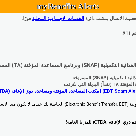
myBenefits Alerts
 فعليك الاتصال بمكتب دائرة
الخدمات الاجتماعية المحلية
فورًا.
9.
اعدة المؤقتة (TA) المسروقة:
 (SNAP) المسروقة.
 التي سُرقت.
خدام. زُر
O) للمزايا العامة!