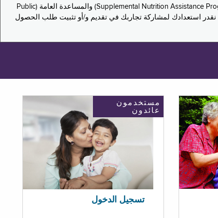
يدعو هذا الاستطلاع سكان نيويورك لمشاركة تجاربهم في التقدم بطلب للحصول على مزايا برنامج المساعدة الغذائية التكميلية (Supplemental Nutrition Assistance Program, SNAP) والمساعدة العامة (Public
ستكون إجاباتك مجهولة الهوية تمامًا، ونحن نقدر استعدادك لمشاركة تجاربك في تقديم و/أو تثبيت طلب الحصول
مستخدمون
عائدون
تسجيل الدخول