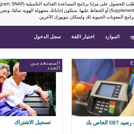
Assistance, PA) ودخل الضمان التكميلي (Supplemental Security Income, SSI) أو الحفاظ عليها. 
امج المعونات الحيوية لك ولسكان نيويورك الآخرين.
ج:
الموارد
اختيار اللغة
سجل الدخول
المستخدمين
الجدد
تسجيل الاشتراك
EBT الخاص بك