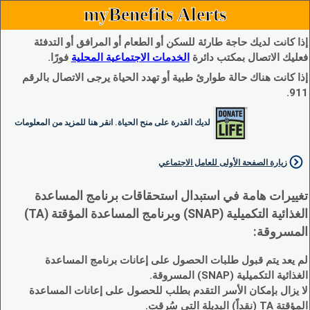
myBenefits Alerts
إذا كانت لديك حاجة طارئة للسكن أو الطعام أو المرافق أو التدفئة
فعليك الاتصال بمكتب دائرة
الخدمات الاجتماعية المحلية
فورًا.
إذا كانت هناك حالة طوارئ طبية أو تهدد الحياة يرجى الاتصال بالرقم
911.
لديك القدرة على منح الحياة. انقر هنا للمزيد من المعلومات
زيارة الصفحة الأولى للعامل الاجتماعي
تغييرات هامة في استبدال استحقاقات برنامج المساعدة
الغذائية التكميلية (SNAP) وبرنامج المساعدة المؤقتة (TA)
المسروقة:
لم يعد يتم قبول طلبات الحصول على إعانات برنامج المساعدة
الغذائية التكميلية (SNAP) المسروقة.
لا يزال بإمكان الأسر التقدم بطلب للحصول على إعانات المساعدة
المؤقتة TA (نقداً) البديلة التي سُرقت.