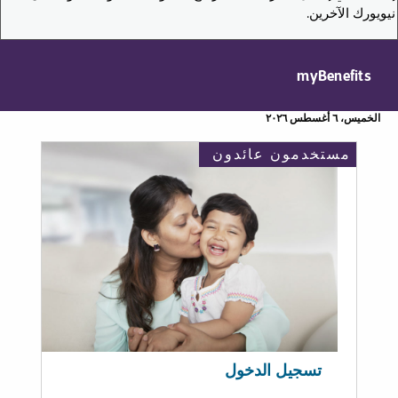
نيويورك الآخرين.
myBenefits
الخميس، ٦ أغسطس ٢٠٢٦
مستخدمون عائدون
تسجيل الدخول