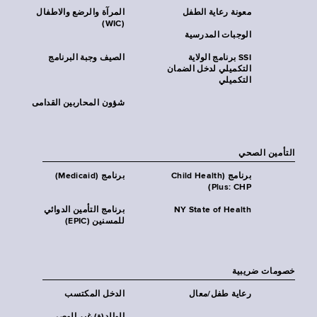
معونة رعاية الطفل
المرآة والرضع والاطفال
(WIC)
الوجبات المدرسية
SSI برنامج الولاية
الصيف وجبة البرنامج
التكميلي لدخل الضمان
التكميلي
شؤون المحاربين القدامى
التأمين الصحي
برنامج (Child Health
برنامج (Medicaid)
Plus: CHP)
NY State of Health
برنامج التأمين الدوائي
للمسنين (EPIC)
خصومات ضريبية
رعاية طفل/معال
الدخل المكتسب