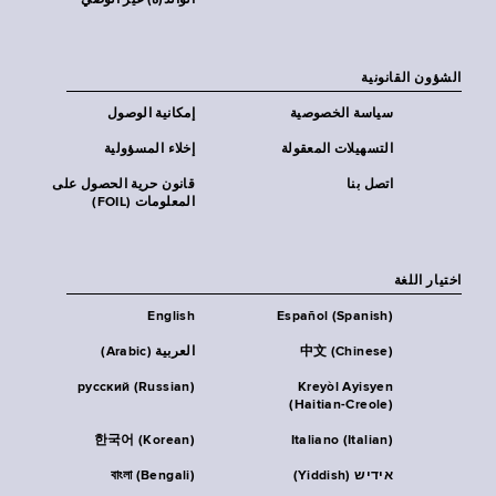
الوالد(ة) غير الوصي
الشؤون القانونية
سياسة الخصوصية
إمكانية الوصول
التسهيلات المعقولة
إخلاء المسؤولية
اتصل بنا
قانون حرية الحصول على
المعلومات (FOIL)
اختيار اللغة
English
Español (Spanish)
中文 (Chinese)
العربية (Arabic)
русский (Russian)
Kreyòl Ayisyen
(Haitian-Creole)
한국어 (Korean)
Italiano (Italian)
אידיש (Yiddish)
বাংলা (Bengali)