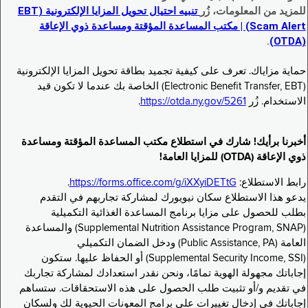
للمزيد من المعلومات، زُر
تنبيه احتيال تحويل المزايا الإلكترونية (EBT
Scam Alert) | مكتب المساعدة المؤقتة ومساعدة ذوي الإعاقة
.
(OTDA)
حماية مزاياك. تعرف على كيفية تجميد بطاقة تحويل المزايا الإلكترونية
(Electronic Benefit Transfer, EBT) الخاصة بك عندما لا تكون قيد
الاستخدام. زُر
https://otda.ny.gov/5261
.
أخبرنا برأيك! شارك في استطلاع مكتب المساعدة المؤقتة ومساعدة
ذوي الإعاقة (OTDA) للمزايا العامة!
رابط الاستطلاع:
https://forms.office.com/g/iXXyiDETtG
.
يدعو هذا الاستطلاع سكان نيويورك لمشاركة تجاربهم في التقدم
بطلب للحصول على مزايا برنامج المساعدة الغذائية التكميلية
(Supplemental Nutrition Assistance Program, SNAP) والمساعدة
العامة (Public Assistance, PA) ودخل الضمان التكميلي
(Supplemental Security Income, SSI) أو الحفاظ عليها. ستكون
إجاباتك مجهولة الهوية تمامًا، ونحن نقدر استعدادك لمشاركة تجاربك
في تقديم و/أو تثبيت طلب الحصول على هذه الاستحقاقات. ستساهم
إجاباتك في إدخال تغييرات على برامج المعونات الحيوية لك ولسكان