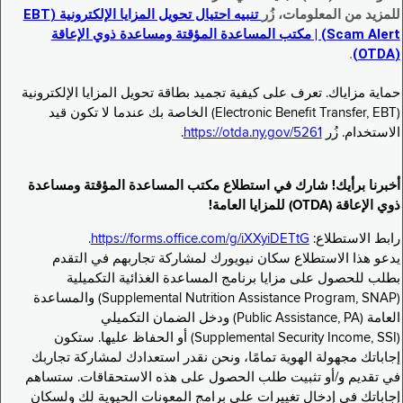
للمزيد من المعلومات، زُر
تنبيه احتيال تحويل المزايا الإلكترونية (EBT
Scam Alert) | مكتب المساعدة المؤقتة ومساعدة ذوي الإعاقة
.
(OTDA)
حماية مزاياك. تعرف على كيفية تجميد بطاقة تحويل المزايا الإلكترونية
(Electronic Benefit Transfer, EBT) الخاصة بك عندما لا تكون قيد
الاستخدام. زُر
https://otda.ny.gov/5261
.
أخبرنا برأيك! شارك في استطلاع مكتب المساعدة المؤقتة ومساعدة
ذوي الإعاقة (OTDA) للمزايا العامة!
رابط الاستطلاع:
https://forms.office.com/g/iXXyiDETtG
.
يدعو هذا الاستطلاع سكان نيويورك لمشاركة تجاربهم في التقدم
بطلب للحصول على مزايا برنامج المساعدة الغذائية التكميلية
(Supplemental Nutrition Assistance Program, SNAP) والمساعدة
العامة (Public Assistance, PA) ودخل الضمان التكميلي
(Supplemental Security Income, SSI) أو الحفاظ عليها. ستكون
إجاباتك مجهولة الهوية تمامًا، ونحن نقدر استعدادك لمشاركة تجاربك
في تقديم و/أو تثبيت طلب الحصول على هذه الاستحقاقات. ستساهم
إجاباتك في إدخال تغييرات على برامج المعونات الحيوية لك ولسكان