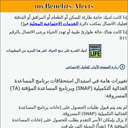
myBenefits Alerts
إذا كانت لديك حاجة طارئة للسكن أو الطعام أو المرافق أو التدفئة
فعليك الاتصال بمكتب دائرة
الخدمات الاجتماعية المحلية
فورًا.
إذا كانت هناك حالة طوارئ طبية أو تهدد الحياة يرجى الاتصال بالرقم
911.
لديك القدرة على منح الحياة. انقر هنا للمزيد من المعلومات
زيارة الصفحة الأولى للعامل الاجتماعي
تغييرات هامة في استبدال استحقاقات برنامج المساعدة
الغذائية التكميلية (SNAP) وبرنامج المساعدة المؤقتة (TA)
المسروقة:
لم يعد يتم قبول طلبات الحصول على إعانات برنامج المساعدة
الغذائية التكميلية (SNAP) المسروقة.
لا يزال بإمكان الأسر التقدم بطلب للحصول على إعانات المساعدة
المؤقتة TA (نقداً) البديلة التي سُرقت.