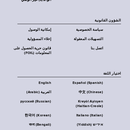
الوالد(ة) غير الوصي
الشؤون القانونية
سياسة الخصوصية
إمكانية الوصول
التسهيلات المعقولة
إخلاء المسؤولية
اتصل بنا
قانون حرية الحصول على
المعلومات (FOIL)
اختيار اللغة
English
Español (Spanish)
中文 (Chinese)
العربية (Arabic)
русский (Russian)
Kreyòl Ayisyen
(Haitian-Creole)
한국어 (Korean)
Italiano (Italian)
אידיש (Yiddish)
বাংলা (Bengali)