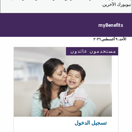
نيويورك الآخرين.
myBenefits
الأحد، ٩ أغسطس ٢٠٢٦
مستخدمون عائدون
تسجيل الدخول