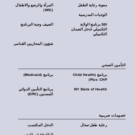
معونة رعاية الطفل
المرآة والرضع والاطفال
(WIC)
الوجبات المدرسية
SSI برنامج الولاية
الصيف وجبة البرنامج
التكميلي لدخل الضمان
التكميلي
شؤون المحاربين القدامى
التأمين الصحي
برنامج (Child Health
برنامج (Medicaid)
Plus: CHP)
NY State of Health
برنامج التأمين الدوائي
للمسنين (EPIC)
خصومات ضريبية
رعاية طفل/معال
الدخل المكتسب