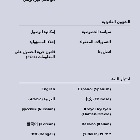
الوالد(ة) غير الوصي
الشؤون القانونية
سياسة الخصوصية
إمكانية الوصول
التسهيلات المعقولة
إخلاء المسؤولية
اتصل بنا
قانون حرية الحصول على
المعلومات (FOIL)
اختيار اللغة
English
Español (Spanish)
中文 (Chinese)
العربية (Arabic)
русский (Russian)
Kreyòl Ayisyen
(Haitian-Creole)
한국어 (Korean)
Italiano (Italian)
אידיש (Yiddish)
বাংলা (Bengali)