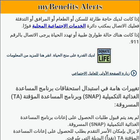
myBenefits Alerts
إذا كانت لديك حاجة طارئة للسكن أو الطعام أو المرافق أو التدفئة
فعليك الاتصال بمكتب دائرة
الخدمات الاجتماعية المحلية
فورًا.
إذا كانت هناك حالة طوارئ طبية أو تهدد الحياة يرجى الاتصال بالرقم
911.
لديك القدرة على منح الحياة. انقر هنا للمزيد من المعلومات
زيارة الصفحة الأولى للعامل الاجتماعي
تغييرات هامة في استبدال استحقاقات برنامج المساعدة
الغذائية التكميلية (SNAP) وبرنامج المساعدة المؤقتة (TA)
المسروقة:
لم يعد يتم قبول طلبات الحصول على إعانات برنامج المساعدة
الغذائية التكميلية (SNAP) المسروقة.
لا يزال بإمكان الأسر التقدم بطلب للحصول على إعانات المساعدة
المؤقتة TA (نقداً) البديلة التي سُرقت.