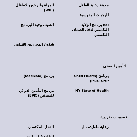
معونة رعاية الطفل
المرآة والرضع والاطفال
(WIC)
الوجبات المدرسية
SSI برنامج الولاية
الصيف وجبة البرنامج
التكميلي لدخل الضمان
التكميلي
شؤون المحاربين القدامى
التأمين الصحي
برنامج (Child Health
برنامج (Medicaid)
Plus: CHP)
NY State of Health
برنامج التأمين الدوائي
للمسنين (EPIC)
خصومات ضريبية
رعاية طفل/معال
الدخل المكتسب