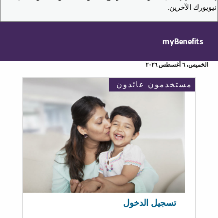
نيويورك الآخرين.
myBenefits
الخميس، ٦ أغسطس ٢٠٢٦
مستخدمون عائدون
تسجيل الدخول