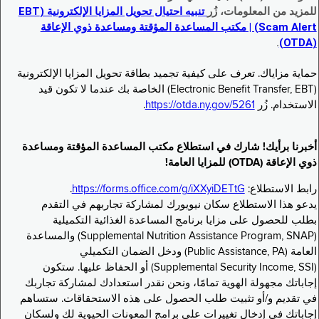
للمزيد من المعلومات، زُر
تنبيه احتيال تحويل المزايا الإلكترونية (EBT
Scam Alert) | مكتب المساعدة المؤقتة ومساعدة ذوي الإعاقة
.
(OTDA)
حماية مزاياك. تعرف على كيفية تجميد بطاقة تحويل المزايا الإلكترونية
(Electronic Benefit Transfer, EBT) الخاصة بك عندما لا تكون قيد
الاستخدام. زُر
https://otda.ny.gov/5261
.
أخبرنا برأيك! شارك في استطلاع مكتب المساعدة المؤقتة ومساعدة
ذوي الإعاقة (OTDA) للمزايا العامة!
رابط الاستطلاع:
https://forms.office.com/g/iXXyiDETtG
.
يدعو هذا الاستطلاع سكان نيويورك لمشاركة تجاربهم في التقدم
بطلب للحصول على مزايا برنامج المساعدة الغذائية التكميلية
(Supplemental Nutrition Assistance Program, SNAP) والمساعدة
العامة (Public Assistance, PA) ودخل الضمان التكميلي
(Supplemental Security Income, SSI) أو الحفاظ عليها. ستكون
إجاباتك مجهولة الهوية تمامًا، ونحن نقدر استعدادك لمشاركة تجاربك
في تقديم و/أو تثبيت طلب الحصول على هذه الاستحقاقات. ستساهم
إجاباتك في إدخال تغييرات على برامج المعونات الحيوية لك ولسكان