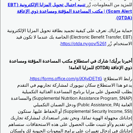
للمزيد من المعلومات، زُر
تنبيه احتيال تحويل المزايا الإلكترونية (EBT
Scam Alert) | مكتب المساعدة المؤقتة ومساعدة ذوي الإعاقة
.
(OTDA)
حماية مزاياك. تعرف على كيفية تجميد بطاقة تحويل المزايا الإلكترونية
(Electronic Benefit Transfer, EBT) الخاصة بك عندما لا تكون قيد
الاستخدام. زُر
https://otda.ny.gov/5261
.
أخبرنا برأيك! شارك في استطلاع مكتب المساعدة المؤقتة ومساعدة
ذوي الإعاقة (OTDA) للمزايا العامة!
رابط الاستطلاع:
https://forms.office.com/g/iXXyiDETtG
.
يدعو هذا الاستطلاع سكان نيويورك لمشاركة تجاربهم في التقدم
بطلب للحصول على مزايا برنامج المساعدة الغذائية التكميلية
(Supplemental Nutrition Assistance Program, SNAP) والمساعدة
العامة (Public Assistance, PA) ودخل الضمان التكميلي
(Supplemental Security Income, SSI) أو الحفاظ عليها. ستكون
إجاباتك مجهولة الهوية تمامًا، ونحن نقدر استعدادك لمشاركة تجاربك
في تقديم و/أو تثبيت طلب الحصول على هذه الاستحقاقات. ستساهم
إجاباتك في إدخال تغييرات على برامج المعونات الحيوية لك ولسكان