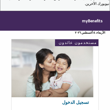
نيويورك الآخرين.
myBenefits
الأربعاء، ٥ أغسطس ٢٠٢٦
مستخدمون عائدون
تسجيل الدخول