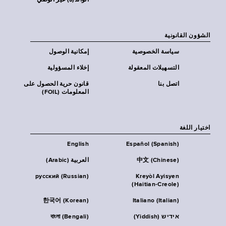
الوالد(ة) غير الوصي
الشؤون القانونية
سياسة الخصوصية
إمكانية الوصول
التسهيلات المعقولة
إخلاء المسؤولية
اتصل بنا
قانون حرية الحصول على
المعلومات (FOIL)
اختيار اللغة
English
Español (Spanish)
中文 (Chinese)
العربية (Arabic)
русский (Russian)
Kreyòl Ayisyen
(Haitian-Creole)
한국어 (Korean)
Italiano (Italian)
אידיש (Yiddish)
বাংলা (Bengali)