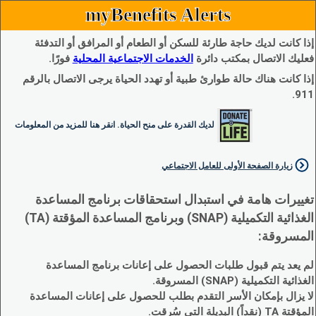
myBenefits Alerts
إذا كانت لديك حاجة طارئة للسكن أو الطعام أو المرافق أو التدفئة
فعليك الاتصال بمكتب دائرة
الخدمات الاجتماعية المحلية
فورًا.
إذا كانت هناك حالة طوارئ طبية أو تهدد الحياة يرجى الاتصال بالرقم
911.
لديك القدرة على منح الحياة. انقر هنا للمزيد من المعلومات
زيارة الصفحة الأولى للعامل الاجتماعي
تغييرات هامة في استبدال استحقاقات برنامج المساعدة
الغذائية التكميلية (SNAP) وبرنامج المساعدة المؤقتة (TA)
المسروقة:
لم يعد يتم قبول طلبات الحصول على إعانات برنامج المساعدة
الغذائية التكميلية (SNAP) المسروقة.
لا يزال بإمكان الأسر التقدم بطلب للحصول على إعانات المساعدة
المؤقتة TA (نقداً) البديلة التي سُرقت.