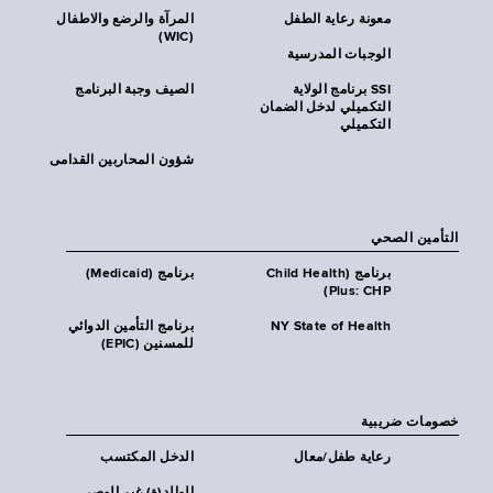
معونة رعاية الطفل
المرآة والرضع والاطفال
(WIC)
الوجبات المدرسية
SSI برنامج الولاية
الصيف وجبة البرنامج
التكميلي لدخل الضمان
التكميلي
شؤون المحاربين القدامى
التأمين الصحي
برنامج (Child Health
برنامج (Medicaid)
Plus: CHP)
NY State of Health
برنامج التأمين الدوائي
للمسنين (EPIC)
خصومات ضريبية
رعاية طفل/معال
الدخل المكتسب