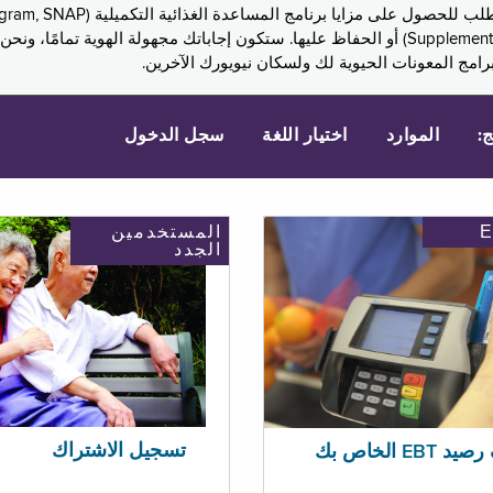
Assistance, PA) ودخل الضمان التكميلي (Supplemental Security Income, SSI) أو الحفاظ عليها. 
امج المعونات الحيوية لك ولسكان نيويورك الآخرين.
ج:
الموارد
اختيار اللغة
سجل الدخول
المستخدمين
الجدد
تسجيل الاشتراك
EBT الخاص بك