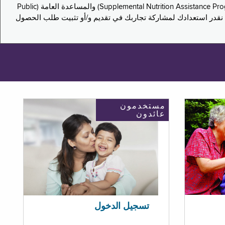
يدعو هذا الاستطلاع سكان نيويورك لمشاركة تجاربهم في التقدم بطلب للحصول على مزايا برنامج المساعدة الغذائية التكميلية (Supplemental Nutrition Assistance Program, SNAP) والمساعدة العامة (Public
ستكون إجاباتك مجهولة الهوية تمامًا، ونحن نقدر استعدادك لمشاركة تجاربك في تقديم و/أو تثبيت طلب الحصول
مستخدمون
عائدون
تسجيل الدخول