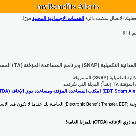
myBenefits Alerts
 فعليك الاتصال بمكتب دائرة
الخدمات الاجتماعية المحلية
فورًا.
9.
اعدة المؤقتة (TA) المسروقة:
 (SNAP) المسروقة.
 التي سُرقت.
خدام. زُر
O) للمزايا العامة!