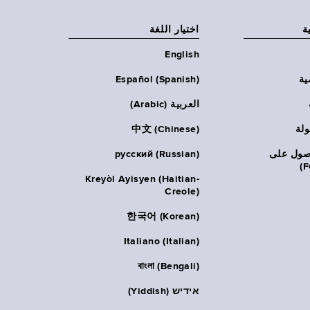
ة
اختيار اللغة
English
ية
Español (Spanish)
العربية (Arabic)
ولة
中文 (Chinese)
حصول على
русский (Russian)
Kreyòl Ayisyen (Haitian-
Creole)
한국어 (Korean)
Italiano (Italian)
বাংলা (Bengali)
אידיש (Yiddish)