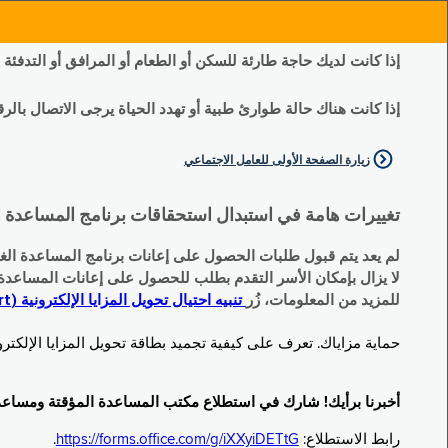
إذا كانت لديك حاجة طارئة للسكن أو الطعام أو المرافق أو التدفئة
إذا كانت هناك حالة طوارئ طبية أو تهدد الحياة يرجى الاتصال بالرقم 11
زيارة الصفحة الأولى للعامل الاجتماعي
تغييرات هامة في استبدال استحقاقات برنامج المساعدة الغذائية التكميلية (SNAP) وبرنامج المس
لم يعد يتم قبول طلبات الحصول على إعانات برنامج المساعدة الغذائية التكميلية
لا يزال بإمكان الأسر التقدم بطلب للحصول على إعانات المساعدة المؤقتة TA (نقداً) البديلة
للمزيد من المعلومات، زُر
تنبيه احتيال تحويل المزايا الإلكترونية (EBT Scam Alert) | مكتب المساعدة المؤقتة ومساعدة ذوي الإعاقة (OTDA)
حماية مزاياك. تعرف على كيفية تجميد بطاقة تحويل المزايا الإلكترونية (Electronic Benefit Transfer, EBT) الخاصة بك عندما لا تكون قيد الاست
أخبرنا برأيك! شارك في استطلاع مكتب المساعدة المؤقتة ومساعدة ذوي الإعاقة (TDA
رابط الاستطلاع:
https://forms.office.com/g/iXXyiDETtG
.