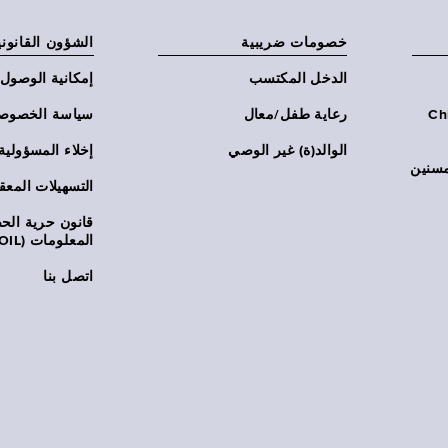
خصومات ضريبية
الشؤون القانوني
الدخل المكتسب
إمكانية الوصول
Chi:
رعاية طفل/معال
سياسة الخصوص
الوالد(ة) غير الوصي
إخلاء المسؤولية
مسنين
التسهيلات المعق
قانون حرية ال
المعلومات (FOIL)
اتصل بنا