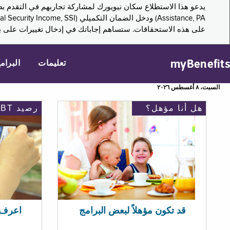
على هذه الاستحقاقات. ستساهم إجاباتك في إدخال تغييرات على بر
myBenefits
تعليمات
البرام
السبت، ٨ أغسطس ٢٠٢٦
هل أنا مؤهل؟
رصيد EBT
اعرف رصيد 
قد تكون مؤهلاً لبعض البرامج