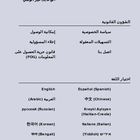
الوالد(ة) غير الوصي
الشؤون القانونية
سياسة الخصوصية
إمكانية الوصول
التسهيلات المعقولة
إخلاء المسؤولية
اتصل بنا
قانون حرية الحصول على
المعلومات (FOIL)
اختيار اللغة
English
Español (Spanish)
中文 (Chinese)
العربية (Arabic)
русский (Russian)
Kreyòl Ayisyen
(Haitian-Creole)
한국어 (Korean)
Italiano (Italian)
אידיש (Yiddish)
বাংলা (Bengali)