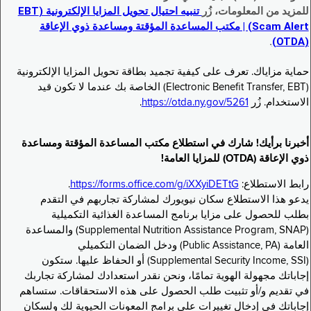
للمزيد من المعلومات، زُر
تنبيه احتيال تحويل المزايا الإلكترونية (EBT
Scam Alert) | مكتب المساعدة المؤقتة ومساعدة ذوي الإعاقة
.
(OTDA)
حماية مزاياك. تعرف على كيفية تجميد بطاقة تحويل المزايا الإلكترونية
(Electronic Benefit Transfer, EBT) الخاصة بك عندما لا تكون قيد
الاستخدام. زُر
https://otda.ny.gov/5261
.
أخبرنا برأيك! شارك في استطلاع مكتب المساعدة المؤقتة ومساعدة
ذوي الإعاقة (OTDA) للمزايا العامة!
رابط الاستطلاع:
https://forms.office.com/g/iXXyiDETtG
.
يدعو هذا الاستطلاع سكان نيويورك لمشاركة تجاربهم في التقدم
بطلب للحصول على مزايا برنامج المساعدة الغذائية التكميلية
(Supplemental Nutrition Assistance Program, SNAP) والمساعدة
العامة (Public Assistance, PA) ودخل الضمان التكميلي
(Supplemental Security Income, SSI) أو الحفاظ عليها. ستكون
إجاباتك مجهولة الهوية تمامًا، ونحن نقدر استعدادك لمشاركة تجاربك
في تقديم و/أو تثبيت طلب الحصول على هذه الاستحقاقات. ستساهم
إجاباتك في إدخال تغييرات على برامج المعونات الحيوية لك ولسكان