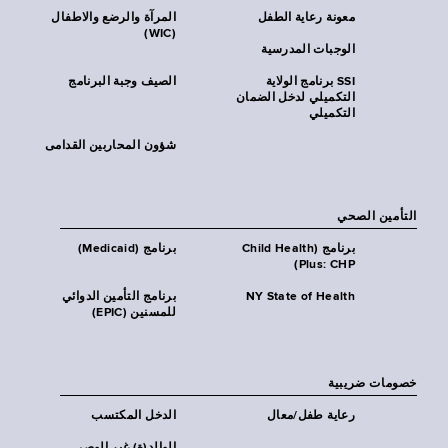
معونة رعاية الطفل
المرآة والرضع والاطفال
(WIC)
الوجبات المدرسية
SSI برنامج الولاية
الصيف وجبة البرنامج
التكميلي لدخل الضمان
التكميلي
شؤون المحاربين القدامى
التأمين الصحي
برنامج (Child Health
برنامج (Medicaid)
Plus: CHP)
NY State of Health
برنامج التأمين الدوائي
للمسنين (EPIC)
خصومات ضريبية
رعاية طفل/معال
الدخل المكتسب