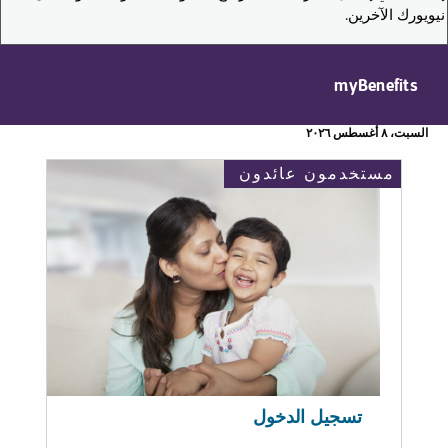
نيويورك الآخرين.
myBenefits
السبت، ٨ أغسطس ٢٠٢٦
مستخدمون عائدون
تسجيل الدخول