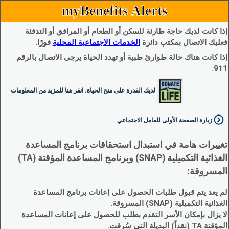
myBenefits Alerts
إذا كانت لديك حاجة طارئة للسكن أو الطعام أو المرافق أو التدفئة
فعليك الاتصال بمكتب دائرة
الخدمات الاجتماعية المحلية
فورًا.
إذا كانت هناك حالة طوارئ طبية أو تهدد الحياة يرجى الاتصال بالرقم
911.
لديك القدرة على منح الحياة. انقر هنا للمزيد من المعلومات
زيارة الصفحة الأولى للعامل الاجتماعي
تغييرات هامة في استبدال استحقاقات برنامج المساعدة
الغذائية التكميلية (SNAP) وبرنامج المساعدة المؤقتة (TA)
المسروقة:
لم يعد يتم قبول طلبات الحصول على إعانات برنامج المساعدة
الغذائية التكميلية (SNAP) المسروقة.
لا يزال بإمكان الأسر التقدم بطلب للحصول على إعانات المساعدة
المؤقتة TA (نقداً) البديلة التي سُرقت.