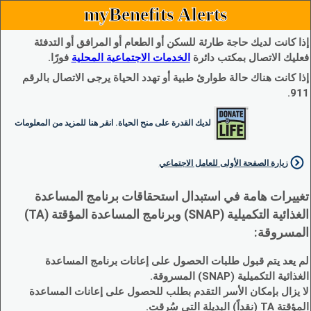
myBenefits Alerts
إذا كانت لديك حاجة طارئة للسكن أو الطعام أو المرافق أو التدفئة
فعليك الاتصال بمكتب دائرة
الخدمات الاجتماعية المحلية
فورًا.
إذا كانت هناك حالة طوارئ طبية أو تهدد الحياة يرجى الاتصال بالرقم
911.
لديك القدرة على منح الحياة. انقر هنا للمزيد من المعلومات
زيارة الصفحة الأولى للعامل الاجتماعي
تغييرات هامة في استبدال استحقاقات برنامج المساعدة
الغذائية التكميلية (SNAP) وبرنامج المساعدة المؤقتة (TA)
المسروقة:
لم يعد يتم قبول طلبات الحصول على إعانات برنامج المساعدة
الغذائية التكميلية (SNAP) المسروقة.
لا يزال بإمكان الأسر التقدم بطلب للحصول على إعانات المساعدة
المؤقتة TA (نقداً) البديلة التي سُرقت.