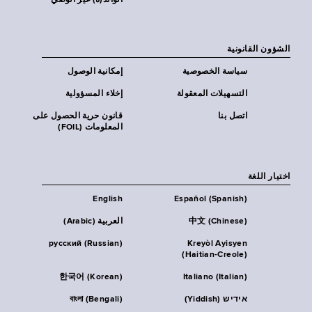
الوالد(ة) غير الوصي
الشؤون القانونية
سياسة الخصوصية
إمكانية الوصول
التسهيلات المعقولة
إخلاء المسؤولية
اتصل بنا
قانون حرية الحصول على
المعلومات (FOIL)
اختيار اللغة
English
Español (Spanish)
中文 (Chinese)
العربية (Arabic)
русский (Russian)
Kreyòl Ayisyen
(Haitian-Creole)
한국어 (Korean)
Italiano (Italian)
אידיש (Yiddish)
বাংলা (Bengali)