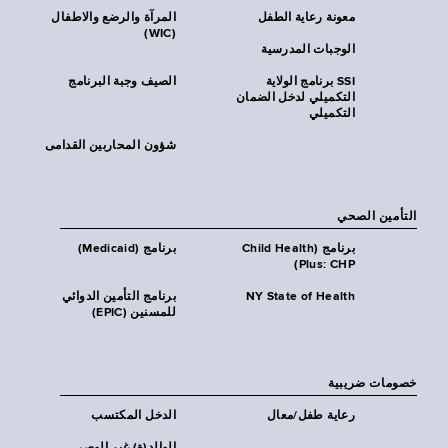
معونة رعاية الطفل
المرآة والرضع والاطفال
(WIC)
الوجبات المدرسية
SSI برنامج الولاية
الصيف وجبة البرنامج
التكميلي لدخل الضمان
التكميلي
شؤون المحاربين القدامى
التأمين الصحي
برنامج (Child Health
برنامج (Medicaid)
Plus: CHP)
NY State of Health
برنامج التأمين الدوائي
للمسنين (EPIC)
خصومات ضريبية
رعاية طفل/معال
الدخل المكتسب