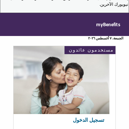
نيويورك الآخرين.
myBenefits
الجمعة، ٧ أغسطس ٢٠٢٦
مستخدمون عائدون
تسجيل الدخول