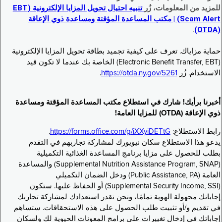
للمزيد من المعلومات، زُر
تنبيه احتيال تحويل المزايا الإلكترونية (EBT
Scam Alert) | مكتب المساعدة المؤقتة ومساعدة ذوي الإعاقة
.
(OTDA)
حماية مزاياك. تعرف على كيفية تجميد بطاقة تحويل المزايا الإلكترونية
(Electronic Benefit Transfer, EBT) الخاصة بك عندما لا تكون قيد
الاستخدام. زُر
https://otda.ny.gov/5261
.
أخبرنا برأيك! شارك في استطلاع مكتب المساعدة المؤقتة ومساعدة
ذوي الإعاقة (OTDA) للمزايا العامة!
رابط الاستطلاع:
https://forms.office.com/g/iXXyiDETtG
.
يدعو هذا الاستطلاع سكان نيويورك لمشاركة تجاربهم في التقدم
بطلب للحصول على مزايا برنامج المساعدة الغذائية التكميلية
(Supplemental Nutrition Assistance Program, SNAP) والمساعدة
العامة (Public Assistance, PA) ودخل الضمان التكميلي
(Supplemental Security Income, SSI) أو الحفاظ عليها. ستكون
إجاباتك مجهولة الهوية تمامًا، ونحن نقدر استعدادك لمشاركة تجاربك
في تقديم و/أو تثبيت طلب الحصول على هذه الاستحقاقات. ستساهم
إجاباتك في إدخال تغييرات على برامج المعونات الحيوية لك ولسكان