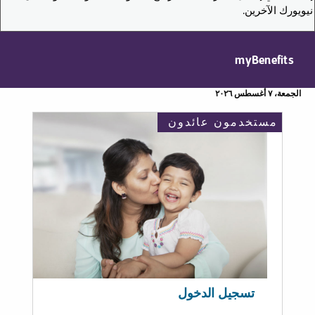
نيويورك الآخرين.
myBenefits
الجمعة، ٧ أغسطس ٢٠٢٦
مستخدمون عائدون
تسجيل الدخول