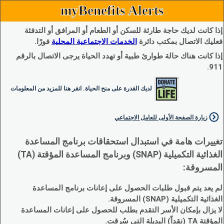
myBenefits Alerts
إذا كانت لديك حاجة طارئة للسكن أو الطعام أو المرافق أو التدفئة
فعليك الاتصال بمكتب دائرة
الخدمات الاجتماعية المحلية
فورًا.
إذا كانت هناك حالة طوارئ طبية أو تهدد الحياة يرجى الاتصال بالرقم
911.
لديك القدرة على منح الحياة. انقر هنا للمزيد من المعلومات
زيارة الصفحة الأولى للعامل الاجتماعي
تغييرات هامة في استبدال استحقاقات برنامج المساعدة
الغذائية التكميلية (SNAP) وبرنامج المساعدة المؤقتة (TA)
المسروقة:
لم يعد يتم قبول طلبات الحصول على إعانات برنامج المساعدة
الغذائية التكميلية (SNAP) المسروقة.
لا يزال بإمكان الأسر التقدم بطلب للحصول على إعانات المساعدة
المؤقتة TA (نقداً) البديلة التي سُرقت.