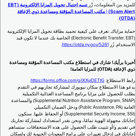
للمزيد من المعلومات، زُر
تنبيه احتيال تحويل المزايا الإلكترونية (EBT
Scam Alert) | مكتب المساعدة المؤقتة ومساعدة ذوي الإعاقة
.
(OTDA)
حماية مزاياك. تعرف على كيفية تجميد بطاقة تحويل المزايا الإلكترونية
(Electronic Benefit Transfer, EBT) الخاصة بك عندما لا تكون قيد
الاستخدام. زُر
https://otda.ny.gov/5261
.
أخبرنا برأيك! شارك في استطلاع مكتب المساعدة المؤقتة ومساعدة
ذوي الإعاقة (OTDA) للمزايا العامة!
رابط الاستطلاع:
https://forms.office.com/g/iXXyiDETtG
.
يدعو هذا الاستطلاع سكان نيويورك لمشاركة تجاربهم في التقدم
بطلب للحصول على مزايا برنامج المساعدة الغذائية التكميلية
(Supplemental Nutrition Assistance Program, SNAP) والمساعدة
العامة (Public Assistance, PA) ودخل الضمان التكميلي
(Supplemental Security Income, SSI) أو الحفاظ عليها. ستكون
إجاباتك مجهولة الهوية تمامًا، ونحن نقدر استعدادك لمشاركة تجاربك
في تقديم و/أو تثبيت طلب الحصول على هذه الاستحقاقات. ستساهم
إجاباتك في إدخال تغييرات على برامج المعونات الحيوية لك ولسكان