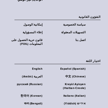
الوالد(ة) غير الوصي
الشؤون القانونية
سياسة الخصوصية
إمكانية الوصول
التسهيلات المعقولة
إخلاء المسؤولية
اتصل بنا
قانون حرية الحصول على
المعلومات (FOIL)
اختيار اللغة
English
Español (Spanish)
中文 (Chinese)
العربية (Arabic)
русский (Russian)
Kreyòl Ayisyen
(Haitian-Creole)
한국어 (Korean)
Italiano (Italian)
אידיש (Yiddish)
বাংলা (Bengali)