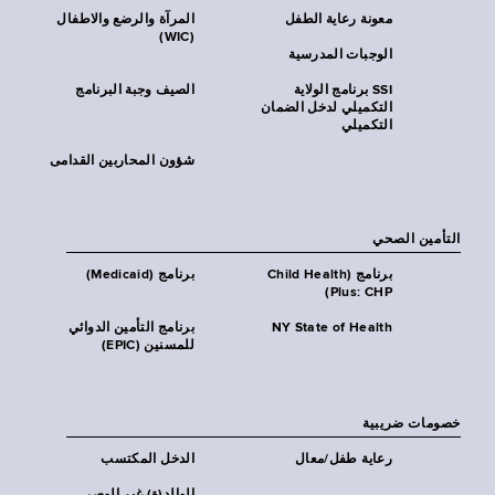
معونة رعاية الطفل
المرآة والرضع والاطفال
(WIC)
الوجبات المدرسية
SSI برنامج الولاية
الصيف وجبة البرنامج
التكميلي لدخل الضمان
التكميلي
شؤون المحاربين القدامى
التأمين الصحي
برنامج (Child Health
برنامج (Medicaid)
Plus: CHP)
NY State of Health
برنامج التأمين الدوائي
للمسنين (EPIC)
خصومات ضريبية
رعاية طفل/معال
الدخل المكتسب