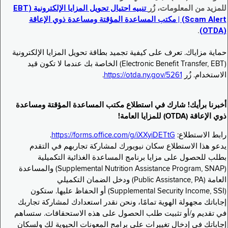
للمزيد من المعلومات، زُر
تنبيه احتيال تحويل المزايا الإلكترونية (EBT
Scam Alert) | مكتب المساعدة المؤقتة ومساعدة ذوي الإعاقة
.
(OTDA)
حماية مزاياك. تعرف على كيفية تجميد بطاقة تحويل المزايا الإلكترونية
(Electronic Benefit Transfer, EBT) الخاصة بك عندما لا تكون قيد
الاستخدام. زُر
https://otda.ny.gov/5261
.
أخبرنا برأيك! شارك في استطلاع مكتب المساعدة المؤقتة ومساعدة
ذوي الإعاقة (OTDA) للمزايا العامة!
رابط الاستطلاع:
https://forms.office.com/g/iXXyiDETtG
.
يدعو هذا الاستطلاع سكان نيويورك لمشاركة تجاربهم في التقدم
بطلب للحصول على مزايا برنامج المساعدة الغذائية التكميلية
(Supplemental Nutrition Assistance Program, SNAP) والمساعدة
العامة (Public Assistance, PA) ودخل الضمان التكميلي
(Supplemental Security Income, SSI) أو الحفاظ عليها. ستكون
إجاباتك مجهولة الهوية تمامًا، ونحن نقدر استعدادك لمشاركة تجاربك
في تقديم و/أو تثبيت طلب الحصول على هذه الاستحقاقات. ستساهم
إجاباتك في إدخال تغييرات على برامج المعونات الحيوية لك ولسكان