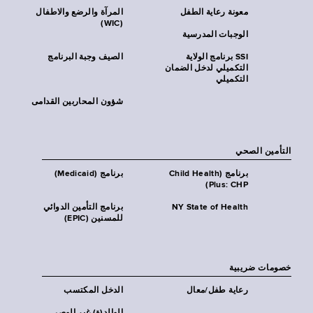
معونة رعاية الطفل
المرآة والرضع والاطفال
(WIC)
الوجبات المدرسية
SSI برنامج الولاية
الصيف وجبة البرنامج
التكميلي لدخل الضمان
التكميلي
شؤون المحاربين القدامى
التأمين الصحي
برنامج (Child Health
برنامج (Medicaid)
Plus: CHP)
NY State of Health
برنامج التأمين الدوائي
للمسنين (EPIC)
خصومات ضريبية
رعاية طفل/معال
الدخل المكتسب