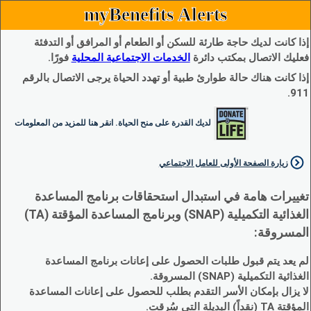
myBenefits Alerts
إذا كانت لديك حاجة طارئة للسكن أو الطعام أو المرافق أو التدفئة
فعليك الاتصال بمكتب دائرة
الخدمات الاجتماعية المحلية
فورًا.
إذا كانت هناك حالة طوارئ طبية أو تهدد الحياة يرجى الاتصال بالرقم
911.
لديك القدرة على منح الحياة. انقر هنا للمزيد من المعلومات
زيارة الصفحة الأولى للعامل الاجتماعي
تغييرات هامة في استبدال استحقاقات برنامج المساعدة
الغذائية التكميلية (SNAP) وبرنامج المساعدة المؤقتة (TA)
المسروقة:
لم يعد يتم قبول طلبات الحصول على إعانات برنامج المساعدة
الغذائية التكميلية (SNAP) المسروقة.
لا يزال بإمكان الأسر التقدم بطلب للحصول على إعانات المساعدة
المؤقتة TA (نقداً) البديلة التي سُرقت.