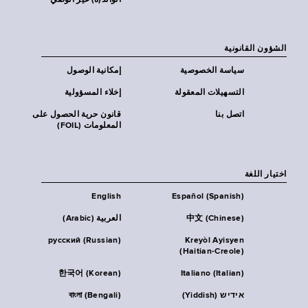
الوالد(ة) غير الوصي
الشؤون القانونية
سياسة الخصوصية
إمكانية الوصول
التسهيلات المعقولة
إخلاء المسؤولية
اتصل بنا
قانون حرية الحصول على
المعلومات (FOIL)
اختيار اللغة
English
Español (Spanish)
中文 (Chinese)
العربية (Arabic)
русский (Russian)
Kreyòl Ayisyen
(Haitian-Creole)
한국어 (Korean)
Italiano (Italian)
אידיש (Yiddish)
বাংলা (Bengali)