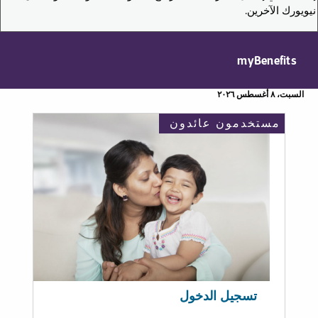
نيويورك الآخرين.
myBenefits
السبت، ٨ أغسطس ٢٠٢٦
مستخدمون عائدون
تسجيل الدخول