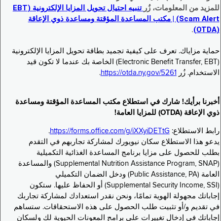
للمزيد من المعلومات، زُر
تنبيه احتيال تحويل المزايا الإلكترونية (EBT
Scam Alert) | مكتب المساعدة المؤقتة ومساعدة ذوي الإعاقة
.
(OTDA)
حماية مزاياك. تعرف على كيفية تجميد بطاقة تحويل المزايا الإلكترونية
(Electronic Benefit Transfer, EBT) الخاصة بك عندما لا تكون قيد
الاستخدام. زُر
https://otda.ny.gov/5261
.
أخبرنا برأيك! شارك في استطلاع مكتب المساعدة المؤقتة ومساعدة
ذوي الإعاقة (OTDA) للمزايا العامة!
رابط الاستطلاع:
https://forms.office.com/g/iXXyiDETtG
.
يدعو هذا الاستطلاع سكان نيويورك لمشاركة تجاربهم في التقدم
بطلب للحصول على مزايا برنامج المساعدة الغذائية التكميلية
(Supplemental Nutrition Assistance Program, SNAP) والمساعدة
العامة (Public Assistance, PA) ودخل الضمان التكميلي
(Supplemental Security Income, SSI) أو الحفاظ عليها. ستكون
إجاباتك مجهولة الهوية تمامًا، ونحن نقدر استعدادك لمشاركة تجاربك
في تقديم و/أو تثبيت طلب الحصول على هذه الاستحقاقات. ستساهم
إجاباتك في إدخال تغييرات على برامج المعونات الحيوية لك ولسكان