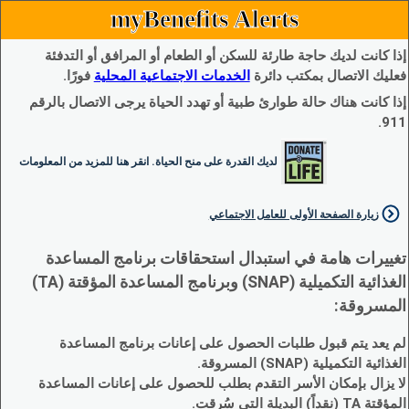
myBenefits Alerts
إذا كانت لديك حاجة طارئة للسكن أو الطعام أو المرافق أو التدفئة
فعليك الاتصال بمكتب دائرة
الخدمات الاجتماعية المحلية
فورًا.
إذا كانت هناك حالة طوارئ طبية أو تهدد الحياة يرجى الاتصال بالرقم
911.
لديك القدرة على منح الحياة. انقر هنا للمزيد من المعلومات
زيارة الصفحة الأولى للعامل الاجتماعي
تغييرات هامة في استبدال استحقاقات برنامج المساعدة
الغذائية التكميلية (SNAP) وبرنامج المساعدة المؤقتة (TA)
المسروقة:
لم يعد يتم قبول طلبات الحصول على إعانات برنامج المساعدة
الغذائية التكميلية (SNAP) المسروقة.
لا يزال بإمكان الأسر التقدم بطلب للحصول على إعانات المساعدة
المؤقتة TA (نقداً) البديلة التي سُرقت.