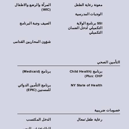
معونة رعاية الطفل
المرآة والرضع والاطفال
(WIC)
الوجبات المدرسية
SSI برنامج الولاية
الصيف وجبة البرنامج
التكميلي لدخل الضمان
التكميلي
شؤون المحاربين القدامى
التأمين الصحي
برنامج (Child Health
برنامج (Medicaid)
Plus: CHP)
NY State of Health
برنامج التأمين الدوائي
للمسنين (EPIC)
خصومات ضريبية
رعاية طفل/معال
الدخل المكتسب