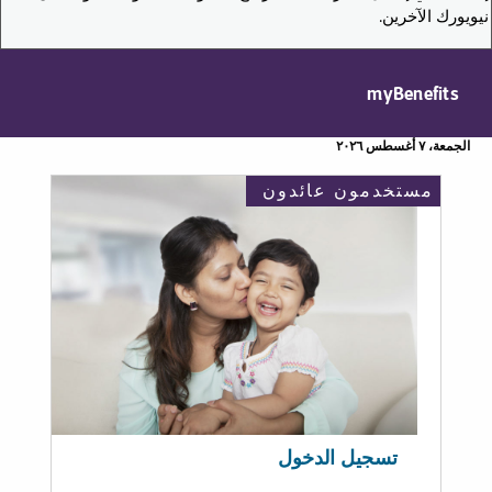
نيويورك الآخرين.
myBenefits
الجمعة، ٧ أغسطس ٢٠٢٦
مستخدمون عائدون
تسجيل الدخول