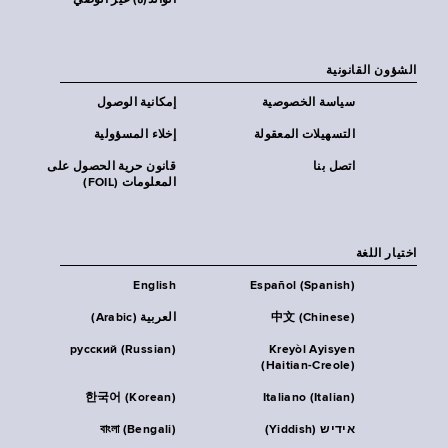
الوالد(ة) غير الوصي
الشؤون القانونية
سياسة الخصوصية
إمكانية الوصول
التسهيلات المعقولة
إخلاء المسؤولية
اتصل بنا
قانون حرية الحصول على
المعلومات (FOIL)
اختيار اللغة
English
Español (Spanish)
中文 (Chinese)
العربية (Arabic)
русский (Russian)
Kreyòl Ayisyen
(Haitian-Creole)
한국어 (Korean)
Italiano (Italian)
אידיש (Yiddish)
বাংলা (Bengali)