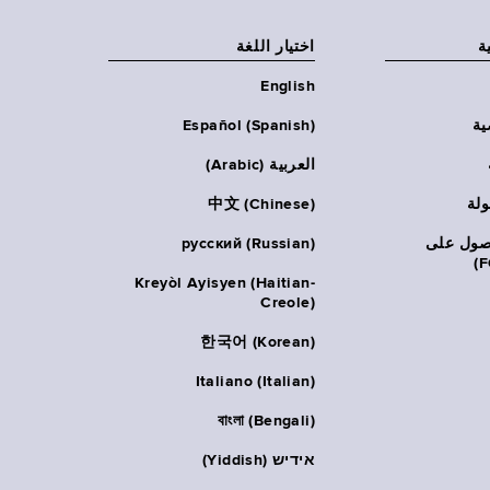
ة
اختيار اللغة
English
ية
Español (Spanish)
العربية (Arabic)
ولة
中文 (Chinese)
حصول على
русский (Russian)
Kreyòl Ayisyen (Haitian-
Creole)
한국어 (Korean)
Italiano (Italian)
বাংলা (Bengali)
אידיש (Yiddish)