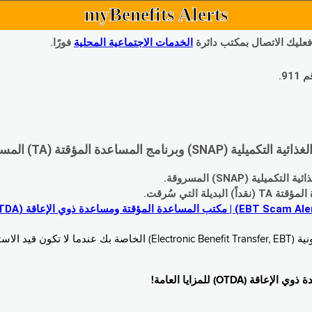
myBenefits Alerts
 فعليك الاتصال بمكتب دائرة
الخدمات الاجتماعية المحلية
فورًا.
9.
اعدة المؤقتة (TA) المسروقة:
 (SNAP) المسروقة.
 التي سُرقت.
خدام. زُر
O) للمزايا العامة!