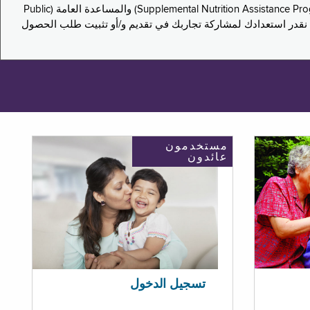
يدعو هذا الاستطلاع سكان نيويورك لمشاركة تجاربهم في التقدم بطلب للحصول على مزايا برنامج المساعدة الغذائية التكميلية (Supplemental Nutrition Assistance Program, SNAP) والمساعدة العامة (Public
ستكون إجاباتك مجهولة الهوية تمامًا، ونحن نقدر استعدادك لمشاركة تجاربك في تقديم و/أو تثبيت طلب الحصول
مستخدمون
عائدون
تسجيل الدخول