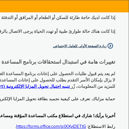
إذا كانت لديك حاجة طارئة للسكن أو الطعام أو المرافق أو التدفئة
إذا كانت هناك حالة طوارئ طبية أو تهدد الحياة يرجى الاتصال بالرقم 11
زيارة الصفحة الأولى للعامل الاجتماعي
تغييرات هامة في استبدال استحقاقات برنامج المساعدة الغذائية التكميلية (SNAP) وبرنامج المس
لم يعد يتم قبول طلبات الحصول على إعانات برنامج المساعدة الغذائية التكميلية
لا يزال بإمكان الأسر التقدم بطلب للحصول على إعانات المساعدة المؤقتة TA (نقداً) البديلة
للمزيد من المعلومات، زُر
تنبيه احتيال تحويل المزايا الإلكترونية (EBT Scam Alert) | مكتب المساعدة المؤقتة ومساعدة ذوي الإعاقة (OTDA)
حماية مزاياك. تعرف على كيفية تجميد بطاقة تحويل المزايا الإلكترونية (Electronic Benefit Transfer, EBT) الخاصة بك عندما لا تكون قيد الاست
أخبرنا برأيك! شارك في استطلاع مكتب المساعدة المؤقتة ومساعدة ذوي الإعاقة (TDA
رابط الاستطلاع:
https://forms.office.com/g/iXXyiDETtG
.