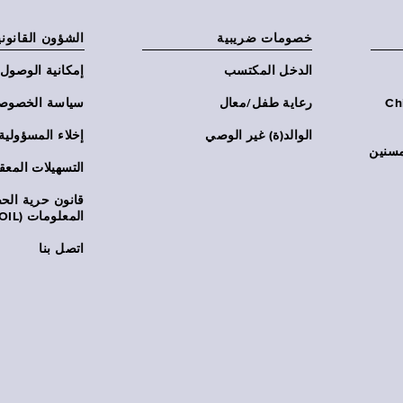
خصومات ضريبية
الشؤون القانوني
الدخل المكتسب
إمكانية الوصول
Chi:
رعاية طفل/معال
سياسة الخصوص
الوالد(ة) غير الوصي
إخلاء المسؤولية
مسنين
التسهيلات المعق
قانون حرية ال
المعلومات (FOIL)
اتصل بنا