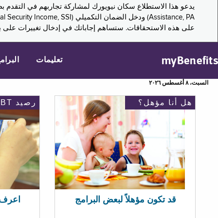
على هذه الاستحقاقات. ستساهم إجاباتك في إدخال تغييرات على بر
myBenefits
تعليمات
البرام
السبت، ٨ أغسطس ٢٠٢٦
هل أنا مؤهل؟
رصيد EBT
اعرف رصيد 
قد تكون مؤهلاً لبعض البرامج