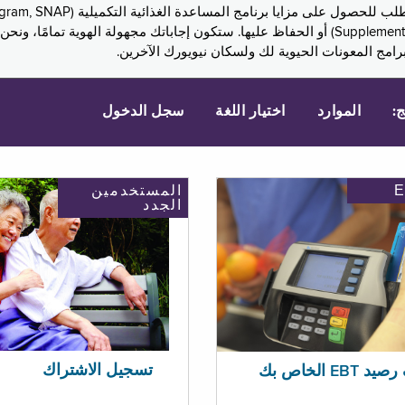
Assistance, PA) ودخل الضمان التكميلي (Supplemental Security Income, SSI) أو الحفاظ عليها. 
امج المعونات الحيوية لك ولسكان نيويورك الآخرين.
ج:
الموارد
اختيار اللغة
سجل الدخول
المستخدمين
الجدد
تسجيل الاشتراك
EBT الخاص بك