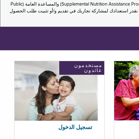
يدعو هذا الاستطلاع سكان نيويورك لمشاركة تجاربهم في التقدم بطلب للحصول على مزايا برنامج المساعدة الغذائية التكميلية (Supplemental Nutrition Assistance Program, SNAP) والمساعدة العامة (Public
ستكون إجاباتك مجهولة الهوية تمامًا، ونحن نقدر استعدادك لمشاركة تجاربك في تقديم و/أو تثبيت طلب الحصول
مستخدمون
عائدون
تسجيل الدخول