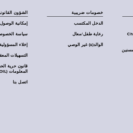
خصومات ضريبية
الشؤون القانوني
الدخل المكتسب
إمكانية الوصول
Chi:
رعاية طفل/معال
سياسة الخصوص
الوالد(ة) غير الوصي
إخلاء المسؤولية
مسنين
التسهيلات المعق
قانون حرية ال
المعلومات (FOIL)
اتصل بنا