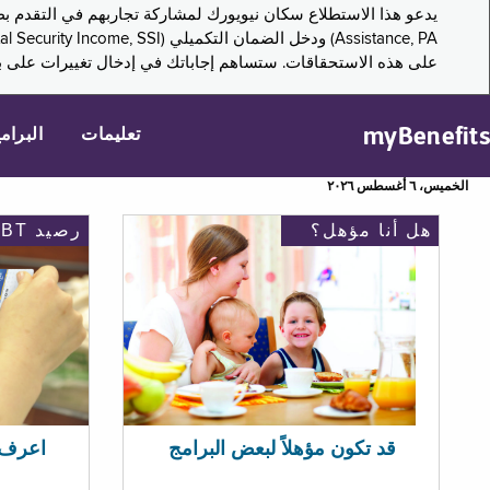
على هذه الاستحقاقات. ستساهم إجاباتك في إدخال تغييرات على بر
myBenefits
تعليمات
البرام
الخميس، ٦ أغسطس ٢٠٢٦
هل أنا مؤهل؟
رصيد EBT
اعرف رصيد 
قد تكون مؤهلاً لبعض البرامج