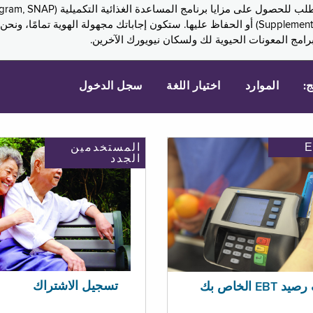
Assistance, PA) ودخل الضمان التكميلي (Supplemental Security Income, SSI) أو الحفاظ عليها. 
امج المعونات الحيوية لك ولسكان نيويورك الآخرين.
ج:
الموارد
اختيار اللغة
سجل الدخول
المستخدمين
الجدد
تسجيل الاشتراك
EBT الخاص بك