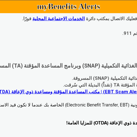
myBenefits Alerts
 فعليك الاتصال بمكتب دائرة
الخدمات الاجتماعية المحلية
فورًا.
9.
اعدة المؤقتة (TA) المسروقة:
 (SNAP) المسروقة.
 التي سُرقت.
خدام. زُر
O) للمزايا العامة!