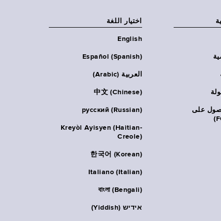
ة
اختيار اللغة
English
ية
Español (Spanish)
العربية (Arabic)
ولة
中文 (Chinese)
حصول على
русский (Russian)
Kreyòl Ayisyen (Haitian-
Creole)
한국어 (Korean)
Italiano (Italian)
বাংলা (Bengali)
אידיש (Yiddish)