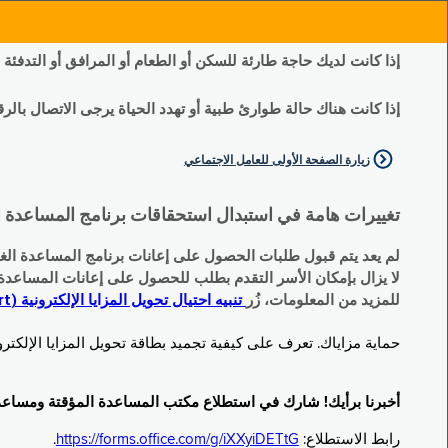
إذا كانت لديك حاجة طارئة للسكن أو الطعام أو المرافق أو التدفئة
إذا كانت هناك حالة طوارئ طبية أو تهدد الحياة يرجى الاتصال بالرقم 11
زيارة الصفحة الأولى للعامل الاجتماعي
تغييرات هامة في استبدال استحقاقات برنامج المساعدة الغذائية التكميلية (SNAP) وبرنامج المس
لم يعد يتم قبول طلبات الحصول على إعانات برنامج المساعدة الغذائية التكميلية
لا يزال بإمكان الأسر التقدم بطلب للحصول على إعانات المساعدة المؤقتة TA (نقداً) البديلة
للمزيد من المعلومات، زُر
تنبيه احتيال تحويل المزايا الإلكترونية (EBT Scam Alert) | مكتب المساعدة المؤقتة ومساعدة ذوي الإعاقة (OTDA)
حماية مزاياك. تعرف على كيفية تجميد بطاقة تحويل المزايا الإلكترونية (Electronic Benefit Transfer, EBT) الخاصة بك عندما لا تكون قيد الاست
أخبرنا برأيك! شارك في استطلاع مكتب المساعدة المؤقتة ومساعدة ذوي الإعاقة (TDA
رابط الاستطلاع:
https://forms.office.com/g/iXXyiDETtG
.