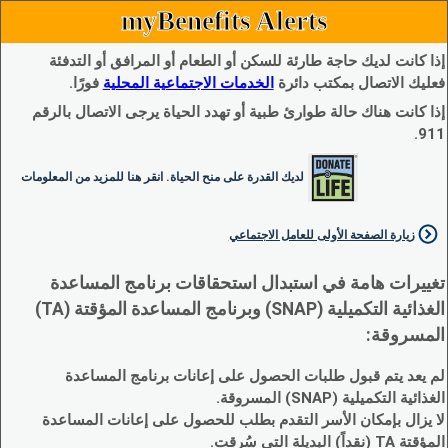
myBenefits Alerts
إذا كانت لديك حاجة طارئة للسكن أو الطعام أو المرافق أو التدفئة
فعليك الاتصال بمكتب دائرة
الخدمات الاجتماعية المحلية
فورًا.
إذا كانت هناك حالة طوارئ طبية أو تهدد الحياة يرجى الاتصال بالرقم
911.
لديك القدرة على منح الحياة. انقر هنا للمزيد من المعلومات
زيارة الصفحة الأولى للعامل الاجتماعي
تغييرات هامة في استبدال استحقاقات برنامج المساعدة
الغذائية التكميلية (SNAP) وبرنامج المساعدة المؤقتة (TA)
المسروقة:
لم يعد يتم قبول طلبات الحصول على إعانات برنامج المساعدة
الغذائية التكميلية (SNAP) المسروقة.
لا يزال بإمكان الأسر التقدم بطلب للحصول على إعانات المساعدة
المؤقتة TA (نقداً) البديلة التي سُرقت.