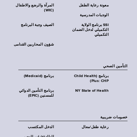
معونة رعاية الطفل
المرآة والرضع والاطفال
(WIC)
الوجبات المدرسية
SSI برنامج الولاية
الصيف وجبة البرنامج
التكميلي لدخل الضمان
التكميلي
شؤون المحاربين القدامى
التأمين الصحي
برنامج (Child Health
برنامج (Medicaid)
Plus: CHP)
NY State of Health
برنامج التأمين الدوائي
للمسنين (EPIC)
خصومات ضريبية
رعاية طفل/معال
الدخل المكتسب