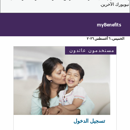
نيويورك الآخرين.
myBenefits
الخميس، ٦ أغسطس ٢٠٢٦
مستخدمون عائدون
تسجيل الدخول