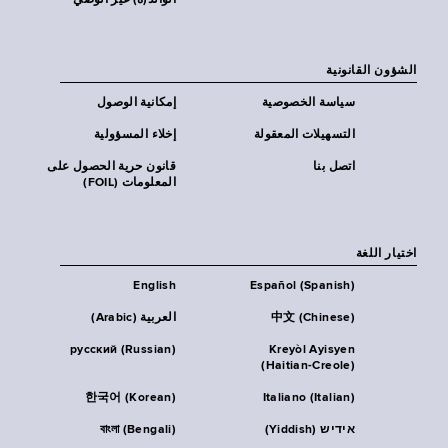
الوالد(ة) غير الوصي
الشؤون القانونية
سياسة الخصوصية
إمكانية الوصول
التسهيلات المعقولة
إخلاء المسؤولية
اتصل بنا
قانون حرية الحصول على
المعلومات (FOIL)
اختيار اللغة
English
Español (Spanish)
中文 (Chinese)
العربية (Arabic)
русский (Russian)
Kreyòl Ayisyen
(Haitian-Creole)
한국어 (Korean)
Italiano (Italian)
אידיש (Yiddish)
বাংলা (Bengali)