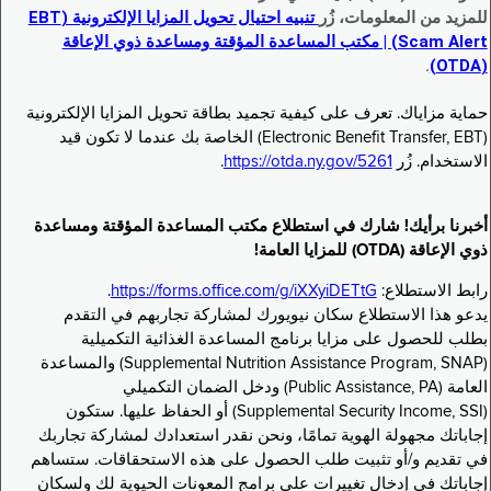
للمزيد من المعلومات، زُر
تنبيه احتيال تحويل المزايا الإلكترونية (EBT
Scam Alert) | مكتب المساعدة المؤقتة ومساعدة ذوي الإعاقة
.
(OTDA)
حماية مزاياك. تعرف على كيفية تجميد بطاقة تحويل المزايا الإلكترونية
(Electronic Benefit Transfer, EBT) الخاصة بك عندما لا تكون قيد
الاستخدام. زُر
https://otda.ny.gov/5261
.
أخبرنا برأيك! شارك في استطلاع مكتب المساعدة المؤقتة ومساعدة
ذوي الإعاقة (OTDA) للمزايا العامة!
رابط الاستطلاع:
https://forms.office.com/g/iXXyiDETtG
.
يدعو هذا الاستطلاع سكان نيويورك لمشاركة تجاربهم في التقدم
بطلب للحصول على مزايا برنامج المساعدة الغذائية التكميلية
(Supplemental Nutrition Assistance Program, SNAP) والمساعدة
العامة (Public Assistance, PA) ودخل الضمان التكميلي
(Supplemental Security Income, SSI) أو الحفاظ عليها. ستكون
إجاباتك مجهولة الهوية تمامًا، ونحن نقدر استعدادك لمشاركة تجاربك
في تقديم و/أو تثبيت طلب الحصول على هذه الاستحقاقات. ستساهم
إجاباتك في إدخال تغييرات على برامج المعونات الحيوية لك ولسكان