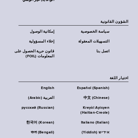
الوالد(ة) غير الوصي
الشؤون القانونية
سياسة الخصوصية
إمكانية الوصول
التسهيلات المعقولة
إخلاء المسؤولية
اتصل بنا
قانون حرية الحصول على
المعلومات (FOIL)
اختيار اللغة
English
Español (Spanish)
中文 (Chinese)
العربية (Arabic)
русский (Russian)
Kreyòl Ayisyen
(Haitian-Creole)
한국어 (Korean)
Italiano (Italian)
אידיש (Yiddish)
বাংলা (Bengali)