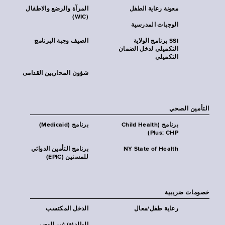
معونة رعاية الطفل
المرآة والرضع والاطفال
(WIC)
الوجبات المدرسية
SSI برنامج الولاية
الصيف وجبة البرنامج
التكميلي لدخل الضمان
التكميلي
شؤون المحاربين القدامى
التأمين الصحي
برنامج (Child Health
برنامج (Medicaid)
Plus: CHP)
NY State of Health
برنامج التأمين الدوائي
للمسنين (EPIC)
خصومات ضريبية
رعاية طفل/معال
الدخل المكتسب