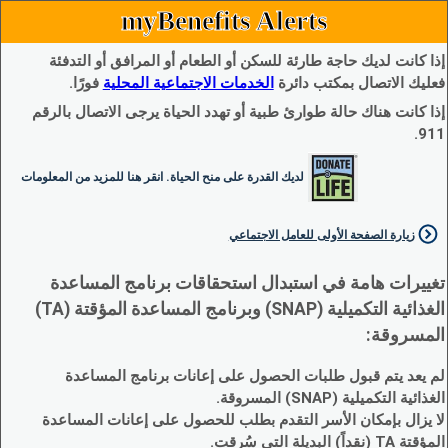
myBenefits Alerts
إذا كانت لديك حاجة طارئة للسكن أو الطعام أو المرافق أو التدفئة
فعليك الاتصال بمكتب دائرة
الخدمات الاجتماعية المحلية
فورًا.
إذا كانت هناك حالة طوارئ طبية أو تهدد الحياة يرجى الاتصال بالرقم
911.
لديك القدرة على منح الحياة. انقر هنا للمزيد من المعلومات
زيارة الصفحة الأولى للعامل الاجتماعي
تغييرات هامة في استبدال استحقاقات برنامج المساعدة
الغذائية التكميلية (SNAP) وبرنامج المساعدة المؤقتة (TA)
المسروقة:
لم يعد يتم قبول طلبات الحصول على إعانات برنامج المساعدة
الغذائية التكميلية (SNAP) المسروقة.
لا يزال بإمكان الأسر التقدم بطلب للحصول على إعانات المساعدة
المؤقتة TA (نقداً) البديلة التي سُرقت.