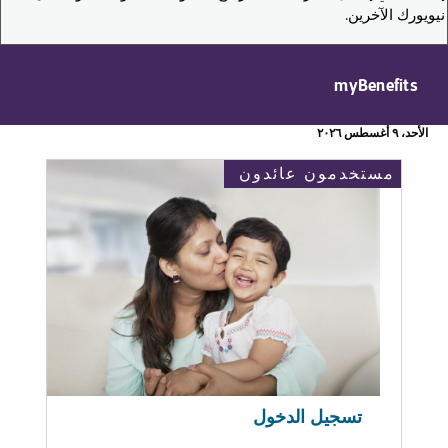
نيويورك الآخرين.
myBenefits
الأحد، ٩ أغسطس ٢٠٢٦
مستخدمون عائدون
تسجيل الدخول