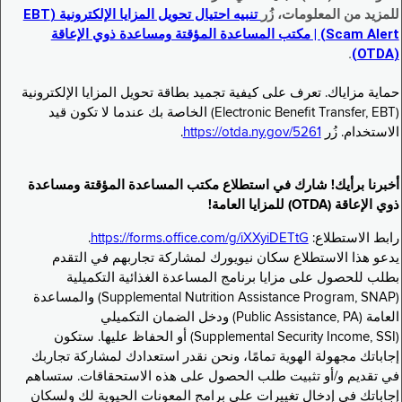
للمزيد من المعلومات، زُر
تنبيه احتيال تحويل المزايا الإلكترونية (EBT
Scam Alert) | مكتب المساعدة المؤقتة ومساعدة ذوي الإعاقة
.
(OTDA)
حماية مزاياك. تعرف على كيفية تجميد بطاقة تحويل المزايا الإلكترونية
(Electronic Benefit Transfer, EBT) الخاصة بك عندما لا تكون قيد
الاستخدام. زُر
https://otda.ny.gov/5261
.
أخبرنا برأيك! شارك في استطلاع مكتب المساعدة المؤقتة ومساعدة
ذوي الإعاقة (OTDA) للمزايا العامة!
رابط الاستطلاع:
https://forms.office.com/g/iXXyiDETtG
.
يدعو هذا الاستطلاع سكان نيويورك لمشاركة تجاربهم في التقدم
بطلب للحصول على مزايا برنامج المساعدة الغذائية التكميلية
(Supplemental Nutrition Assistance Program, SNAP) والمساعدة
العامة (Public Assistance, PA) ودخل الضمان التكميلي
(Supplemental Security Income, SSI) أو الحفاظ عليها. ستكون
إجاباتك مجهولة الهوية تمامًا، ونحن نقدر استعدادك لمشاركة تجاربك
في تقديم و/أو تثبيت طلب الحصول على هذه الاستحقاقات. ستساهم
إجاباتك في إدخال تغييرات على برامج المعونات الحيوية لك ولسكان