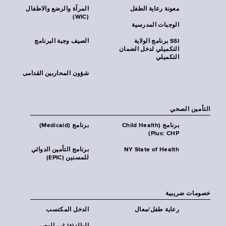
معونة رعاية الطفل
المرآة والرضع والاطفال
(WIC)
الوجبات المدرسية
SSI برنامج الولاية
الصيف وجبة البرنامج
التكميلي لدخل الضمان
التكميلي
شؤون المحاربين القدامى
التأمين الصحي
برنامج (Child Health
برنامج (Medicaid)
Plus: CHP)
NY State of Health
برنامج التأمين الدوائي
للمسنين (EPIC)
خصومات ضريبية
رعاية طفل/معال
الدخل المكتسب