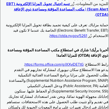
للمزيد من المعلومات، زُر
تنبيه احتيال تحويل المزايا الإلكترونية (EBT
Scam Alert) | مكتب المساعدة المؤقتة ومساعدة ذوي الإعاقة
.
(OTDA)
حماية مزاياك. تعرف على كيفية تجميد بطاقة تحويل المزايا الإلكترونية
(Electronic Benefit Transfer, EBT) الخاصة بك عندما لا تكون قيد
الاستخدام. زُر
https://otda.ny.gov/5261
.
أخبرنا برأيك! شارك في استطلاع مكتب المساعدة المؤقتة ومساعدة
ذوي الإعاقة (OTDA) للمزايا العامة!
رابط الاستطلاع:
https://forms.office.com/g/iXXyiDETtG
.
يدعو هذا الاستطلاع سكان نيويورك لمشاركة تجاربهم في التقدم
بطلب للحصول على مزايا برنامج المساعدة الغذائية التكميلية
(Supplemental Nutrition Assistance Program, SNAP) والمساعدة
العامة (Public Assistance, PA) ودخل الضمان التكميلي
(Supplemental Security Income, SSI) أو الحفاظ عليها. ستكون
إجاباتك مجهولة الهوية تمامًا، ونحن نقدر استعدادك لمشاركة تجاربك
في تقديم و/أو تثبيت طلب الحصول على هذه الاستحقاقات. ستساهم
إجاباتك في إدخال تغييرات على برامج المعونات الحيوية لك ولسكان