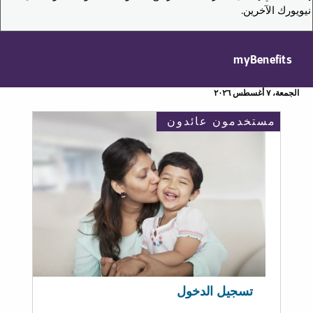
نيويورك الآخرين.
myBenefits
الجمعة، ٧ أغسطس ٢٠٢٦
مستخدمون عائدون
تسجيل الدخول