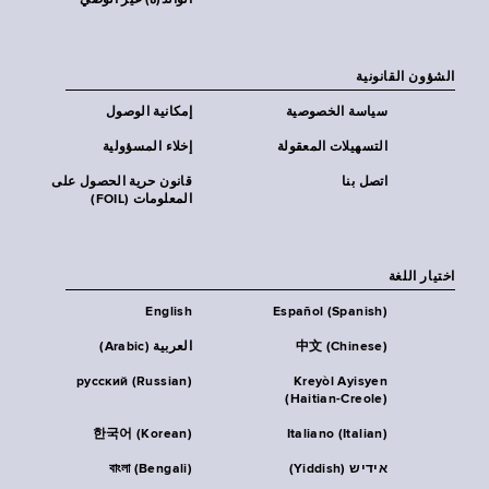
الوالد(ة) غير الوصي
الشؤون القانونية
سياسة الخصوصية
إمكانية الوصول
التسهيلات المعقولة
إخلاء المسؤولية
اتصل بنا
قانون حرية الحصول على
المعلومات (FOIL)
اختيار اللغة
English
Español (Spanish)
中文 (Chinese)
العربية (Arabic)
русский (Russian)
Kreyòl Ayisyen
(Haitian-Creole)
한국어 (Korean)
Italiano (Italian)
אידיש (Yiddish)
বাংলা (Bengali)