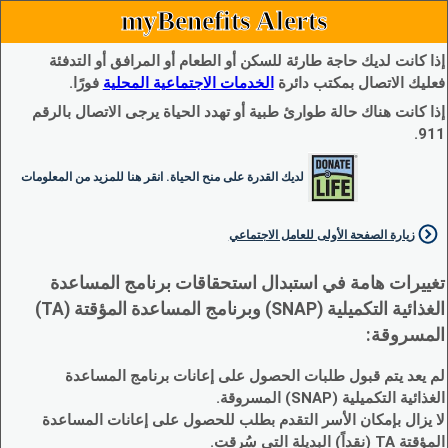
myBenefits Alerts
إذا كانت لديك حاجة طارئة للسكن أو الطعام أو المرافق أو التدفئة
فعليك الاتصال بمكتب دائرة
الخدمات الاجتماعية المحلية
فورًا.
إذا كانت هناك حالة طوارئ طبية أو تهدد الحياة يرجى الاتصال بالرقم
911.
لديك القدرة على منح الحياة. انقر هنا للمزيد من المعلومات
زيارة الصفحة الأولى للعامل الاجتماعي
تغييرات هامة في استبدال استحقاقات برنامج المساعدة
الغذائية التكميلية (SNAP) وبرنامج المساعدة المؤقتة (TA)
المسروقة:
لم يعد يتم قبول طلبات الحصول على إعانات برنامج المساعدة
الغذائية التكميلية (SNAP) المسروقة.
لا يزال بإمكان الأسر التقدم بطلب للحصول على إعانات المساعدة
المؤقتة TA (نقداً) البديلة التي سُرقت.