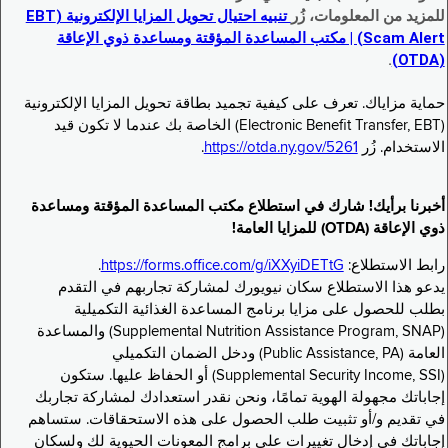
للمزيد من المعلومات، زُر
تنبيه احتيال تحويل المزايا الإلكترونية (EBT
Scam Alert) | مكتب المساعدة المؤقتة ومساعدة ذوي الإعاقة
.
(OTDA)
حماية مزاياك. تعرف على كيفية تجميد بطاقة تحويل المزايا الإلكترونية
(Electronic Benefit Transfer, EBT) الخاصة بك عندما لا تكون قيد
الاستخدام. زُر
https://otda.ny.gov/5261
.
أخبرنا برأيك! شارك في استطلاع مكتب المساعدة المؤقتة ومساعدة
ذوي الإعاقة (OTDA) للمزايا العامة!
رابط الاستطلاع:
https://forms.office.com/g/iXXyiDETtG
.
يدعو هذا الاستطلاع سكان نيويورك لمشاركة تجاربهم في التقدم
بطلب للحصول على مزايا برنامج المساعدة الغذائية التكميلية
(Supplemental Nutrition Assistance Program, SNAP) والمساعدة
العامة (Public Assistance, PA) ودخل الضمان التكميلي
(Supplemental Security Income, SSI) أو الحفاظ عليها. ستكون
إجاباتك مجهولة الهوية تمامًا، ونحن نقدر استعدادك لمشاركة تجاربك
في تقديم و/أو تثبيت طلب الحصول على هذه الاستحقاقات. ستساهم
إجاباتك في إدخال تغييرات على برامج المعونات الحيوية لك ولسكان