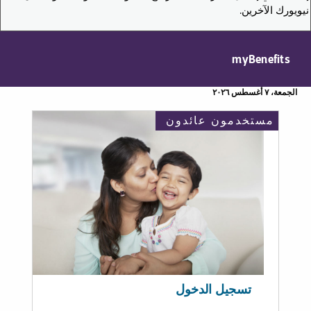
نيويورك الآخرين.
myBenefits
الجمعة، ٧ أغسطس ٢٠٢٦
مستخدمون عائدون
تسجيل الدخول