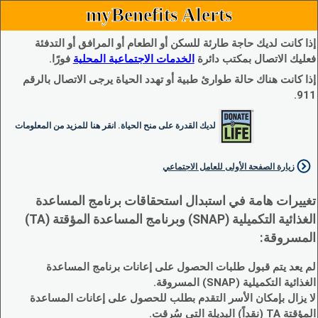
myBenefits Alerts
إذا كانت لديك حاجة طارئة للسكن أو الطعام أو المرافق أو التدفئة
فعليك الاتصال بمكتب دائرة
الخدمات الاجتماعية المحلية
فورًا.
إذا كانت هناك حالة طوارئ طبية أو تهدد الحياة يرجى الاتصال بالرقم
911.
لديك القدرة على منح الحياة. انقر هنا للمزيد من المعلومات
زيارة الصفحة الأولى للعامل الاجتماعي
تغييرات هامة في استبدال استحقاقات برنامج المساعدة
الغذائية التكميلية (SNAP) وبرنامج المساعدة المؤقتة (TA)
المسروقة:
لم يعد يتم قبول طلبات الحصول على إعانات برنامج المساعدة
الغذائية التكميلية (SNAP) المسروقة.
لا يزال بإمكان الأسر التقدم بطلب للحصول على إعانات المساعدة
المؤقتة TA (نقداً) البديلة التي سُرقت.