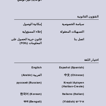
الوالد(ة) غير الوصي
الشؤون القانونية
سياسة الخصوصية
إمكانية الوصول
التسهيلات المعقولة
إخلاء المسؤولية
اتصل بنا
قانون حرية الحصول على
المعلومات (FOIL)
اختيار اللغة
English
Español (Spanish)
中文 (Chinese)
العربية (Arabic)
русский (Russian)
Kreyòl Ayisyen
(Haitian-Creole)
한국어 (Korean)
Italiano (Italian)
אידיש (Yiddish)
বাংলা (Bengali)