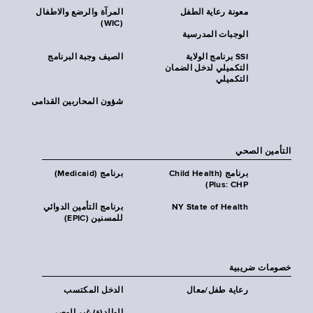
معونة رعاية الطفل
المرآة والرضع والاطفال
(WIC)
الوجبات المدرسية
SSI برنامج الولاية
الصيف وجبة البرنامج
التكميلي لدخل الضمان
التكميلي
شؤون المحاربين القدامى
التأمين الصحي
برنامج (Child Health
برنامج (Medicaid)
Plus: CHP)
NY State of Health
برنامج التأمين الدوائي
للمسنين (EPIC)
خصومات ضريبية
رعاية طفل/معال
الدخل المكتسب