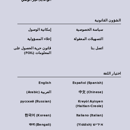
الوالد(ة) غير الوصي
الشؤون القانونية
سياسة الخصوصية
إمكانية الوصول
التسهيلات المعقولة
إخلاء المسؤولية
اتصل بنا
قانون حرية الحصول على
المعلومات (FOIL)
اختيار اللغة
English
Español (Spanish)
中文 (Chinese)
العربية (Arabic)
русский (Russian)
Kreyòl Ayisyen
(Haitian-Creole)
한국어 (Korean)
Italiano (Italian)
אידיש (Yiddish)
বাংলা (Bengali)