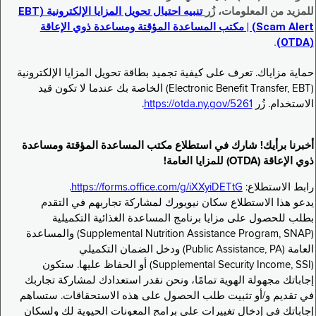
للمزيد من المعلومات، زُر
تنبيه احتيال تحويل المزايا الإلكترونية (EBT
Scam Alert) | مكتب المساعدة المؤقتة ومساعدة ذوي الإعاقة
.
(OTDA)
حماية مزاياك. تعرف على كيفية تجميد بطاقة تحويل المزايا الإلكترونية
(Electronic Benefit Transfer, EBT) الخاصة بك عندما لا تكون قيد
الاستخدام. زُر
https://otda.ny.gov/5261
.
أخبرنا برأيك! شارك في استطلاع مكتب المساعدة المؤقتة ومساعدة
ذوي الإعاقة (OTDA) للمزايا العامة!
رابط الاستطلاع:
https://forms.office.com/g/iXXyiDETtG
.
يدعو هذا الاستطلاع سكان نيويورك لمشاركة تجاربهم في التقدم
بطلب للحصول على مزايا برنامج المساعدة الغذائية التكميلية
(Supplemental Nutrition Assistance Program, SNAP) والمساعدة
العامة (Public Assistance, PA) ودخل الضمان التكميلي
(Supplemental Security Income, SSI) أو الحفاظ عليها. ستكون
إجاباتك مجهولة الهوية تمامًا، ونحن نقدر استعدادك لمشاركة تجاربك
في تقديم و/أو تثبيت طلب الحصول على هذه الاستحقاقات. ستساهم
إجاباتك في إدخال تغييرات على برامج المعونات الحيوية لك ولسكان