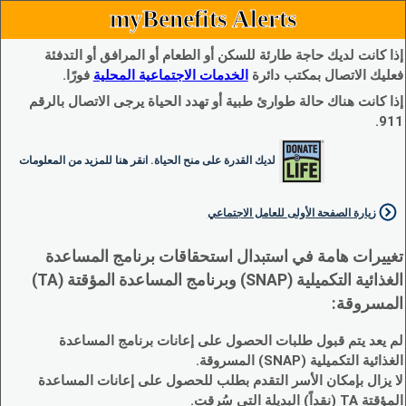
myBenefits Alerts
إذا كانت لديك حاجة طارئة للسكن أو الطعام أو المرافق أو التدفئة
فعليك الاتصال بمكتب دائرة
الخدمات الاجتماعية المحلية
فورًا.
إذا كانت هناك حالة طوارئ طبية أو تهدد الحياة يرجى الاتصال بالرقم
911.
لديك القدرة على منح الحياة. انقر هنا للمزيد من المعلومات
زيارة الصفحة الأولى للعامل الاجتماعي
تغييرات هامة في استبدال استحقاقات برنامج المساعدة
الغذائية التكميلية (SNAP) وبرنامج المساعدة المؤقتة (TA)
المسروقة:
لم يعد يتم قبول طلبات الحصول على إعانات برنامج المساعدة
الغذائية التكميلية (SNAP) المسروقة.
لا يزال بإمكان الأسر التقدم بطلب للحصول على إعانات المساعدة
المؤقتة TA (نقداً) البديلة التي سُرقت.