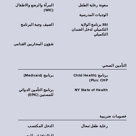
معونة رعاية الطفل
المرآة والرضع والاطفال
(WIC)
الوجبات المدرسية
SSI برنامج الولاية
الصيف وجبة البرنامج
التكميلي لدخل الضمان
التكميلي
شؤون المحاربين القدامى
التأمين الصحي
برنامج (Child Health
برنامج (Medicaid)
Plus: CHP)
NY State of Health
برنامج التأمين الدوائي
للمسنين (EPIC)
خصومات ضريبية
رعاية طفل/معال
الدخل المكتسب