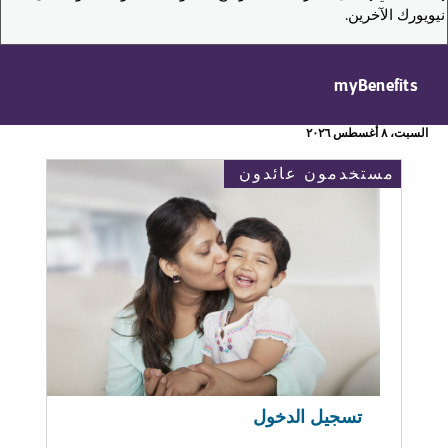
نيويورك الآخرين.
myBenefits
السبت، ٨ أغسطس ٢٠٢٦
مستخدمون عائدون
تسجيل الدخول