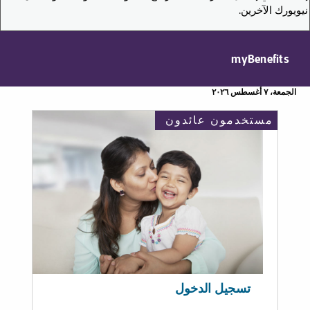
نيويورك الآخرين.
myBenefits
الجمعة، ٧ أغسطس ٢٠٢٦
مستخدمون عائدون
تسجيل الدخول