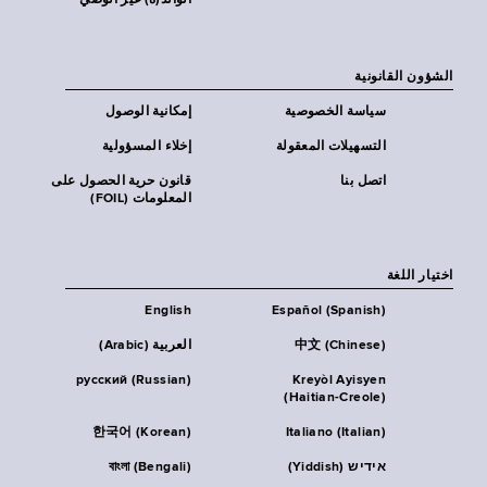
الوالد(ة) غير الوصي
الشؤون القانونية
سياسة الخصوصية
إمكانية الوصول
التسهيلات المعقولة
إخلاء المسؤولية
اتصل بنا
قانون حرية الحصول على
المعلومات (FOIL)
اختيار اللغة
English
Español (Spanish)
中文 (Chinese)
العربية (Arabic)
русский (Russian)
Kreyòl Ayisyen
(Haitian-Creole)
한국어 (Korean)
Italiano (Italian)
אידיש (Yiddish)
বাংলা (Bengali)