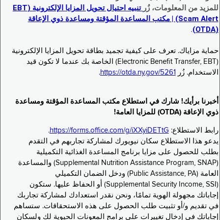
للمزيد من المعلومات، زُر
تنبيه احتيال تحويل المزايا الإلكترونية (EBT
Scam Alert) | مكتب المساعدة المؤقتة ومساعدة ذوي الإعاقة
.
(OTDA)
حماية مزاياك. تعرف على كيفية تجميد بطاقة تحويل المزايا الإلكترونية
(Electronic Benefit Transfer, EBT) الخاصة بك عندما لا تكون قيد
الاستخدام. زُر
https://otda.ny.gov/5261
.
أخبرنا برأيك! شارك في استطلاع مكتب المساعدة المؤقتة ومساعدة
ذوي الإعاقة (OTDA) للمزايا العامة!
رابط الاستطلاع:
https://forms.office.com/g/iXXyiDETtG
.
يدعو هذا الاستطلاع سكان نيويورك لمشاركة تجاربهم في التقدم
بطلب للحصول على مزايا برنامج المساعدة الغذائية التكميلية
(Supplemental Nutrition Assistance Program, SNAP) والمساعدة
العامة (Public Assistance, PA) ودخل الضمان التكميلي
(Supplemental Security Income, SSI) أو الحفاظ عليها. ستكون
إجاباتك مجهولة الهوية تمامًا، ونحن نقدر استعدادك لمشاركة تجاربك
في تقديم و/أو تثبيت طلب الحصول على هذه الاستحقاقات. ستساهم
إجاباتك في إدخال تغييرات على برامج المعونات الحيوية لك ولسكان