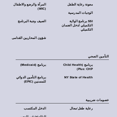
معونة رعاية الطفل
المرآة والرضع والاطفال
(WIC)
الوجبات المدرسية
SSI برنامج الولاية
الصيف وجبة البرنامج
التكميلي لدخل الضمان
التكميلي
شؤون المحاربين القدامى
التأمين الصحي
برنامج (Child Health
برنامج (Medicaid)
Plus: CHP)
NY State of Health
برنامج التأمين الدوائي
للمسنين (EPIC)
خصومات ضريبية
رعاية طفل/معال
الدخل المكتسب