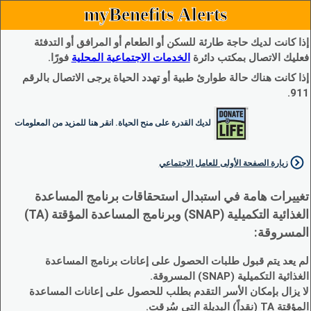
myBenefits Alerts
إذا كانت لديك حاجة طارئة للسكن أو الطعام أو المرافق أو التدفئة
فعليك الاتصال بمكتب دائرة
الخدمات الاجتماعية المحلية
فورًا.
إذا كانت هناك حالة طوارئ طبية أو تهدد الحياة يرجى الاتصال بالرقم
911.
لديك القدرة على منح الحياة. انقر هنا للمزيد من المعلومات
زيارة الصفحة الأولى للعامل الاجتماعي
تغييرات هامة في استبدال استحقاقات برنامج المساعدة
الغذائية التكميلية (SNAP) وبرنامج المساعدة المؤقتة (TA)
المسروقة:
لم يعد يتم قبول طلبات الحصول على إعانات برنامج المساعدة
الغذائية التكميلية (SNAP) المسروقة.
لا يزال بإمكان الأسر التقدم بطلب للحصول على إعانات المساعدة
المؤقتة TA (نقداً) البديلة التي سُرقت.