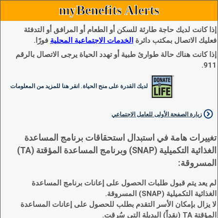
myBenefits Alerts
إذا كانت لديك حاجة طارئة للسكن أو الطعام أو المرافق أو التدفئة
فعليك الاتصال بمكتب دائرة
الخدمات الاجتماعية المحلية
فورًا.
إذا كانت هناك حالة طوارئ طبية أو تهدد الحياة يرجى الاتصال بالرقم
911.
لديك القدرة على منح الحياة. انقر هنا للمزيد من المعلومات
زيارة الصفحة الأولى للعامل الاجتماعي
تغييرات هامة في استبدال استحقاقات برنامج المساعدة
الغذائية التكميلية (SNAP) وبرنامج المساعدة المؤقتة (TA)
المسروقة:
لم يعد يتم قبول طلبات الحصول على إعانات برنامج المساعدة
الغذائية التكميلية (SNAP) المسروقة.
لا يزال بإمكان الأسر التقدم بطلب للحصول على إعانات المساعدة
المؤقتة TA (نقداً) البديلة التي سُرقت.