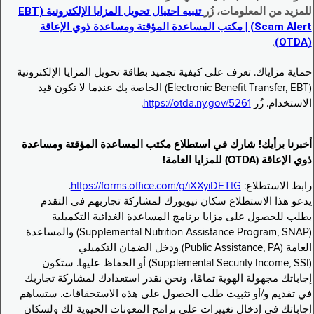
للمزيد من المعلومات، زُر
تنبيه احتيال تحويل المزايا الإلكترونية (EBT
Scam Alert) | مكتب المساعدة المؤقتة ومساعدة ذوي الإعاقة
.
(OTDA)
حماية مزاياك. تعرف على كيفية تجميد بطاقة تحويل المزايا الإلكترونية
(Electronic Benefit Transfer, EBT) الخاصة بك عندما لا تكون قيد
الاستخدام. زُر
https://otda.ny.gov/5261
.
أخبرنا برأيك! شارك في استطلاع مكتب المساعدة المؤقتة ومساعدة
ذوي الإعاقة (OTDA) للمزايا العامة!
رابط الاستطلاع:
https://forms.office.com/g/iXXyiDETtG
.
يدعو هذا الاستطلاع سكان نيويورك لمشاركة تجاربهم في التقدم
بطلب للحصول على مزايا برنامج المساعدة الغذائية التكميلية
(Supplemental Nutrition Assistance Program, SNAP) والمساعدة
العامة (Public Assistance, PA) ودخل الضمان التكميلي
(Supplemental Security Income, SSI) أو الحفاظ عليها. ستكون
إجاباتك مجهولة الهوية تمامًا، ونحن نقدر استعدادك لمشاركة تجاربك
في تقديم و/أو تثبيت طلب الحصول على هذه الاستحقاقات. ستساهم
إجاباتك في إدخال تغييرات على برامج المعونات الحيوية لك ولسكان