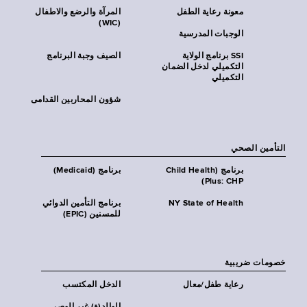
معونة رعاية الطفل
المرآة والرضع والاطفال
(WIC)
الوجبات المدرسية
SSI برنامج الولاية
الصيف وجبة البرنامج
التكميلي لدخل الضمان
التكميلي
شؤون المحاربين القدامى
التأمين الصحي
برنامج (Child Health
برنامج (Medicaid)
Plus: CHP)
NY State of Health
برنامج التأمين الدوائي
للمسنين (EPIC)
خصومات ضريبية
رعاية طفل/معال
الدخل المكتسب