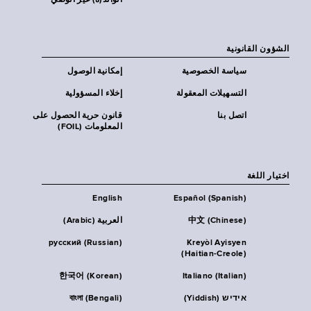
الوالد(ة) غير الوصي
الشؤون القانونية
سياسة الخصوصية
إمكانية الوصول
التسهيلات المعقولة
إخلاء المسؤولية
اتصل بنا
قانون حرية الحصول على
المعلومات (FOIL)
اختيار اللغة
English
Español (Spanish)
中文 (Chinese)
العربية (Arabic)
русский (Russian)
Kreyòl Ayisyen
(Haitian-Creole)
한국어 (Korean)
Italiano (Italian)
אידיש (Yiddish)
বাংলা (Bengali)