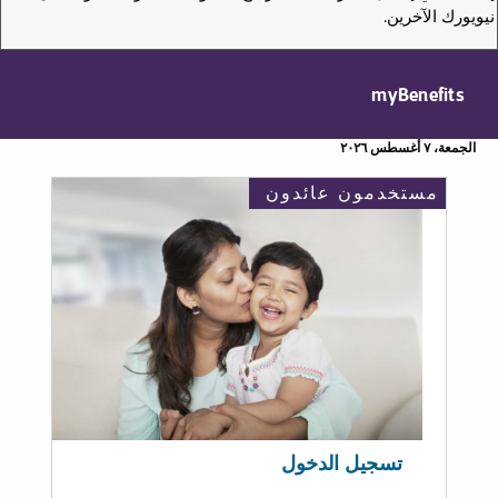
نيويورك الآخرين.
myBenefits
الجمعة، ٧ أغسطس ٢٠٢٦
مستخدمون عائدون
تسجيل الدخول